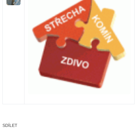
SDÍLET
Facebook
X
LinkedIn
Email