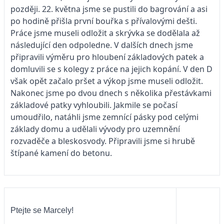
později. 22. května jsme se pustili do bagrování a asi
po hodině přišla první bouřka s přívalovými dešti.
Práce jsme museli odložit a skrývka se dodělala až
následující den odpoledne. V dalších dnech jsme
připravili výměru pro hloubení základových patek a
domluvili se s kolegy z práce na jejich kopání. V den D
však opět začalo pršet a výkop jsme museli odložit.
Nakonec jsme po dvou dnech s několika přestávkami
základové patky vyhloubili. Jakmile se počasí
umoudřilo, natáhli jsme zemnící pásky pod celými
základy domu a udělali vývody pro uzemnění
rozvaděče a bleskosvody. Připravili jsme si hrubě
štípané kamení do betonu.
Ptejte se Marcely!