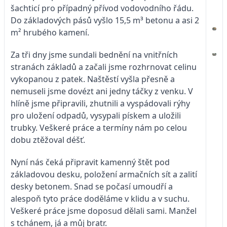
šachticí pro případný přívod vodovodního řádu.
Do základových pásů vyšlo 15,5 m³ betonu a asi 2
m² hrubého kamení.
Za tři dny jsme sundali bednění na vnitřních
stranách základů a začali jsme rozhrnovat celinu
vykopanou z patek. Naštěstí vyšla přesně a
nemuseli jsme dovézt ani jedny táčky z venku. V
hlíně jsme připravili, zhutnili a vyspádovali rýhy
pro uložení odpadů, vysypali pískem a uložili
trubky. Veškeré práce a termíny nám po celou
dobu ztěžoval déšť.
Nyní nás čeká připravit kamenný štět pod
základovou desku, položení armačních sít a zalití
desky betonem. Snad se počasí umoudří a
alespoň tyto práce doděláme v klidu a v suchu.
Veškeré práce jsme doposud dělali sami. Manžel
s tchánem, já a můj bratr.