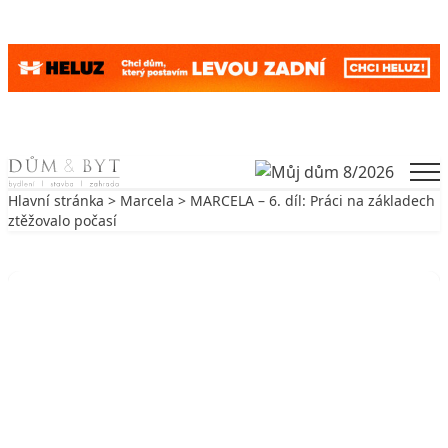
Skip to content
Men
Hlavní stránka
>
Marcela
> MARCELA – 6. díl: Práci na základech
ztěžovalo počasí
Zpět na Marcela
MARCELA
MARCELA – 6. díl: Práci na
základech ztěžovalo počasí
23. 10. 2009
4 min. čtení