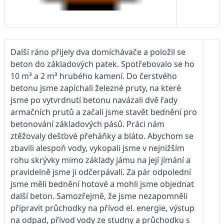
Další ráno přijely dva domíchávače a položil se
beton do základových patek. Spotřebovalo se ho
10 m³ a 2 m³ hrubého kamení. Do čerstvého
betonu jsme zapíchali železné pruty, na které
jsme po vytvrdnutí betonu navázali dvě řady
armačních prutů a začali jsme stavět bednění pro
betonování základových pásů. Práci nám
ztěžovaly dešťové přeháňky a bláto. Abychom se
zbavili alespoň vody, vykopali jsme v nejnižším
rohu skrývky mimo základy jámu na její jímání a
pravidelně jsme ji odčerpávali. Za pár odpolední
jsme měli bednění hotové a mohli jsme objednat
další beton. Samozřejmě, že jsme nezapomněli
připravit průchodky na přívod el. energie, výstup
na odpad, přívod vody ze studny a průchodku s