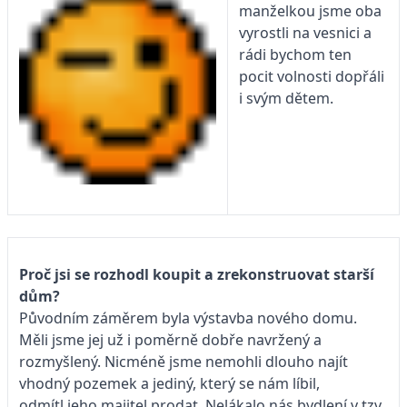
manželkou jsme oba
vyrostli na vesnici a
rádi bychom ten
pocit volnosti dopřáli
i svým dětem.
Proč jsi se rozhodl koupit a zrekonstruovat starší
dům?
Původním záměrem byla výstavba nového domu.
Měli jsme jej už i poměrně dobře navržený a
rozmyšlený. Nicméně jsme nemohli dlouho najít
vhodný pozemek a jediný, který se nám líbil,
odmítl jeho majitel prodat. Nelákalo nás bydlení v tzv.