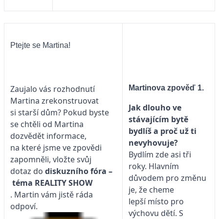
Ptejte se Martina!
Martinova zpověď 1.
Zaujalo vás rozhodnutí
Martina zrekonstruovat
Jak dlouho ve
si starší dům? Pokud byste
stávajícím bytě
se chtěli od Martina
bydlíš a proč už ti
dozvědět informace,
nevyhovuje?
na které jsme ve zpovědi
Bydlím zde asi tři
zapomněli, vložte svůj
roky. Hlavním
dotaz do
diskuzního fóra –
důvodem pro změnu
téma
REALITY SHOW
je, že cheme
. Martin vám jistě ráda
lepší místo pro
odpoví.
výchovu dětí. S