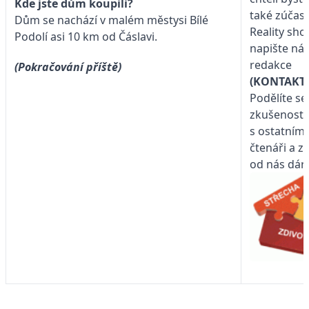
Kde jste dům koupili?
také zúčast
Dům se nachází v malém městysi Bílé
Reality sho
Podolí asi 10 km od Čáslavi.
napište ná
redakce
(Pokračování příště)
(KONTAKT)
Podělíte se
zkušenosti
s ostatními
čtenáři a z
od nás dár