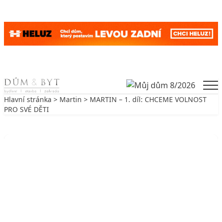
Skip to content
Men
Hlavní stránka
>
Martin
> MARTIN – 1. díl: CHCEME VOLNOST
PRO SVÉ DĚTI
Zpět na Martin
MARTIN
MARTIN – 1. díl: CHCEME
VOLNOST PRO SVÉ DĚTI
16. 6. 2009
3 min. čtení