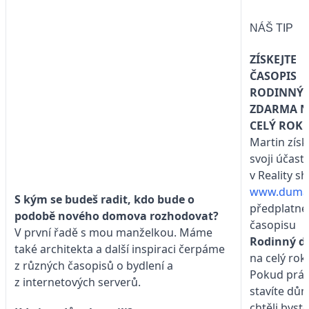
NÁŠ TIP
ZÍSKEJTE
ČASOPIS
RODINNÝ
ZDARMA 
CELÝ ROK!
Martin získ
svoji účast
v Reality s
www.dumab
S kým se budeš radit, kdo bude o
předplatné
podobě nového domova rozhodovat?
časopisu
V první řadě s mou manželkou. Máme
Rodinný 
také architekta a další inspiraci čerpáme
na celý rok.
z různých časopisů o bydlení a
Pokud prá
z internetových serverů.
stavíte dů
chtěli byste