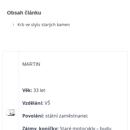
Obsah článku
Krb ve stylu starých kamen
MARTIN
Věk:
33 let
Vzdělání:
VŠ
Povolání:
státní zaměstnanec
Zájmy, koníčky:
Staré motocykly – budu