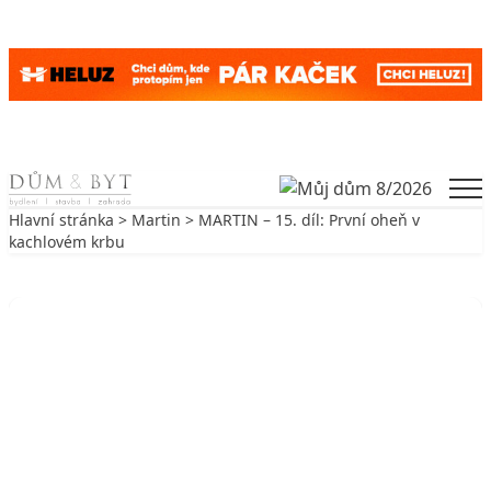
Skip to content
Men
Hlavní stránka
>
Martin
> MARTIN – 15. díl: První oheň v
kachlovém krbu
Zpět na Martin
MARTIN
MARTIN – 15. díl: První oheň v
kachlovém krbu
14. 8. 2010
3 min. čtení