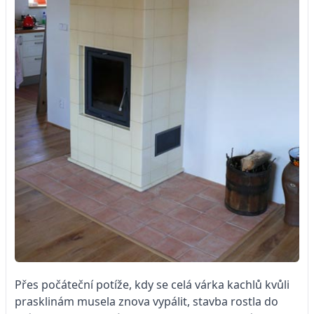
Přes počáteční potíže, kdy se celá várka kachlů kvůli
prasklinám musela znova vypálit, stavba rostla do