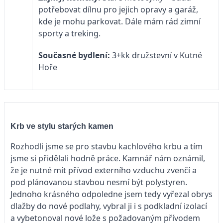
potřebovat dílnu pro jejich opravy a garáž,
kde je mohu parkovat. Dále mám rád zimní
sporty a treking.
Současné bydlení:
3+kk družstevní v Kutné
Hoře
Krb ve stylu starých kamen
Rozhodli jsme se pro stavbu kachlového krbu a tím
jsme si přidělali hodně práce. Kamnář nám oznámil,
že je nutné mít přívod externího vzduchu zvenčí a
pod plánovanou stavbou nesmí být polystyren.
Jednoho krásného odpoledne jsem tedy vyřezal obrys
dlažby do nové podlahy, vybral ji i s podkladní izolací
a vybetonoval nové lože s požadovaným přívodem