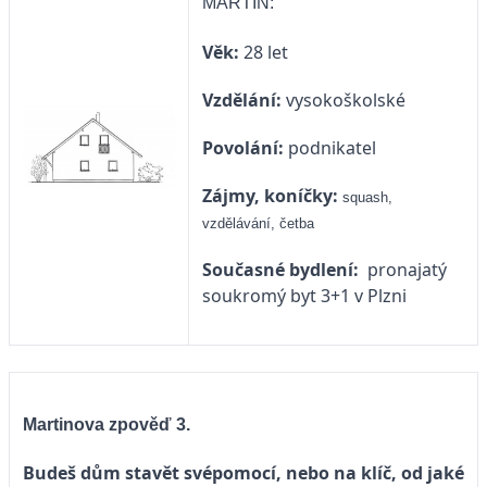
MARTIN:
Věk:
28 let
Vzdělání:
vysokoškolské
Povolání:
podnikatel
Zájmy, koníčky:
squash,
vzdělávání, četba
Současné bydlení:
pronajatý
soukromý byt 3+1 v Plzni
Martinova zpověď 3.
Budeš dům stavět svépomocí, nebo na klíč, od jaké