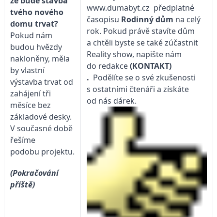
že bude stavba
www.dumabyt.cz
předplatné
tvého nového
časopisu
Rodinný dům
na celý
domu trvat?
rok. Pokud právě stavíte dům
Pokud nám
a chtěli byste se také zúčastnit
budou hvězdy
Reality show, napište nám
nakloněny, měla
do redakce
(KONTAKT)
by vlastní
.
Podělíte se o své zkušenosti
výstavba trvat od
s ostatními čtenáři a získáte
zahájení tři
od nás dárek.
měsíce bez
základové desky.
V současné době
řešíme
podobu projektu.
(Pokračování
příště)