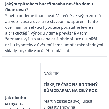
Jakým způsobem budeš stavbu nového domu
financovat?
Stavbu budeme financovat částečně ze svých zdrojů
a z větší části z úvěru ze stavebního spoření. Tento
úvěr nám přišel vůči hypotéce podstatně levnější
a praktičtější. Výhodu vidíme převážně v tom,
že známe výši splátek na celé období, úrok je nižší
než u hypotéky a úvěr můžeme umořit mimořádnými
vklady kdykoliv v průběhu splácení.
NÁŠ TIP
ZÍSKEJTE ČASOPIS RODINNÝ
DŮM ZDARMA NA CELÝ ROK!
Jak dlouho
Martin získal za svoji účast
si myslíš,
v Reality show na