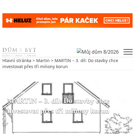
Skip to content
Men
Hlavní stránka
>
Martin
> MARTIN – 3. díl: Do stavby chce
investovat přes tři miliony korun
Zpět na Martin
MARTIN
MARTIN – 3. díl: Do stavby chce
investovat přes tři miliony korun
8. 4. 2008
3 min. čtení