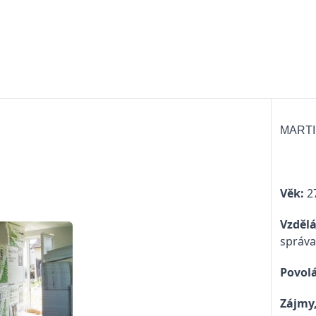
MART
Věk:
27
Vzdělá
správa
Povolá
Zájmy,