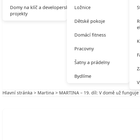
Domy na klíč a developerské
Ložnice
S
projekty
Dětské pokoje
R
e
Domácí fitness
K
Pracovny
F
Šatny a prádelny
Z
Bydlíme
V
Hlavní stránka
>
Martina
> MARTINA – 19. díl: V domě už funguje 
Zpět na Martina
MARTINA
MARTINA – 19. díl: V domě už funguje 