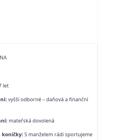
INA
 let
ní:
vyšší odborné – daňová a finanční
ní:
mateřská dovolená
 koníčky:
S manželem rádi sportujeme