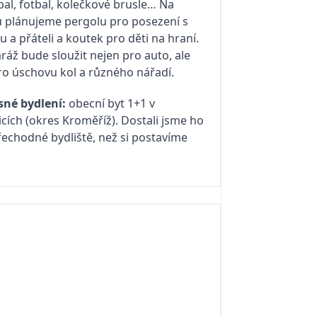
jbal, fotbal, kolečkové brusle… Na
 plánujeme pergolu pro posezení s
u a přáteli a koutek pro děti na hraní.
ráž bude sloužit nejen pro auto, ale
ro úschovu kol a různého nářadí.
né bydlení:
obecní byt 1+1 v
icích (okres Kroměříž). Dostali jsme ho
řechodné bydliště, než si postavíme