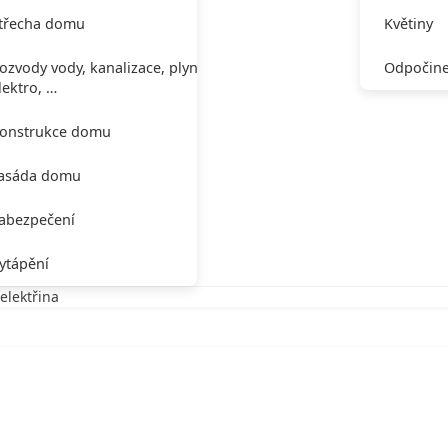
třecha domu
Květiny
ozvody vody, kanalizace, plynu,
Odpočine
lektro, …
onstrukce domu
asáda domu
abezpečení
ytápění
elektřina
elektřina