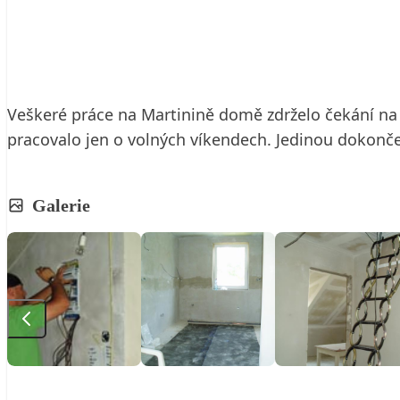
10. 8. 2010
2 min. čtení
Veškeré práce na Martinině domě zdrželo čekání na 
pracovalo jen o volných víkendech. Jedinou dokonče
Galerie