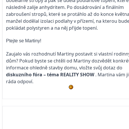
doděláme stropy a pak se udělá podlahové topení, které
následně zalije anhydritem. Po dosádrování a finálním
zabroušení stropů, které se protáhlo až do konce května
manžel dodělal izolaci podlahy v přízemí, na kterou bud
pokládat polystyren a na něj přijde topení.
Ptejte se Martiny!
Zaujalo vás rozhodnutí Martiny postavit si vlastní rodinn
dům? Pokud byste se chtěli od Martiny dozvědět konkré
informace ohledně stavby domu, vložte svůj dotaz do
diskuzního fóra – téma
REALITY SHOW
. Martina vám j
ráda odpoví.