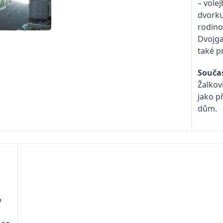
– vole
dvorku
rodino
Dvojga
také p
Součas
Žalkov
jako p
dům.
o