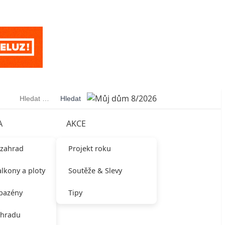
Vyhledávání
A
AKCE
 zahrad
Projekt roku
alkony a ploty
Soutěže & Slevy
 bazény
Tipy
ahradu