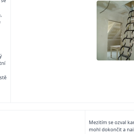
 se
,
e
ý
tní
istě
Mezitím se ozval ka
mohl dokončit a nai