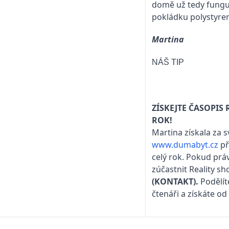
domě už tedy funguj
pokládku polystyren
Martina
NÁŠ TIP
ZÍSKEJTE ČASOPI
ROK!
Martina získala za s
www.dumabyt.cz
př
celý rok. Pokud práv
zúčastnit Reality s
(KONTAKT)
.
Podělít
čtenáři a získáte od