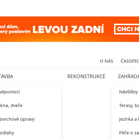
O NÁS
ČASOPIS
TAVBA
REKONSTRUKCE
ZAHRAD
vépomocí
Návštěvy
kna, dveře
Terasy, b
ovrchové úpravy
Jezírka a
odlahy
Péče o z