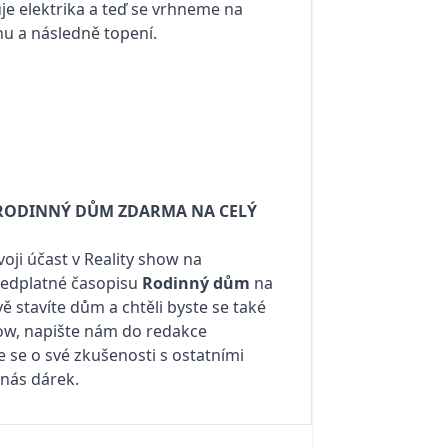
e elektrika a teď se vrhneme na
u a následně topení.
S RODINNÝ DŮM ZDARMA NA CELÝ
voji účast v Reality show na
edplatné časopisu
Rodinný dům
na
ě stavíte dům a chtěli byste se také
how, napište nám do redakce
e se o své zkušenosti s ostatními
 nás dárek.