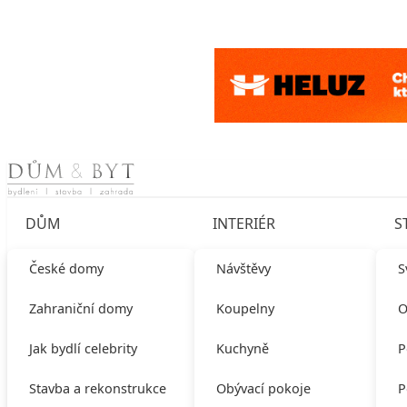
Skip to content
DŮM
INTERIÉR
S
České domy
Návštěvy
S
Zahraniční domy
Koupelny
O
Jak bydlí celebrity
Kuchyně
P
Stavba a rekonstrukce
Obývací pokoje
P