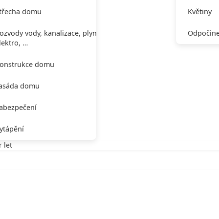
třecha domu
Květiny
ozvody vody, kanalizace, plynu,
Odpočine
lektro, …
onstrukce domu
asáda domu
abezpečení
ytápění
 let
 let