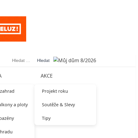
Vyhledávání
A
AKCE
 zahrad
Projekt roku
alkony a ploty
Soutěže & Slevy
 bazény
Tipy
ahradu