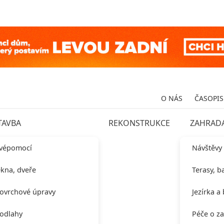
O NÁS
ČASOPIS
TAVBA
REKONSTRUKCE
ZAHRAD
vépomocí
Návštěvy
kna, dveře
Terasy, b
ovrchové úpravy
Jezírka a
odlahy
Péče o z