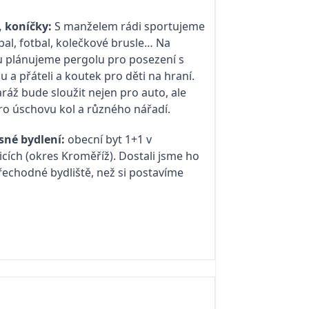
 koníčky:
S manželem rádi sportujeme
jbal, fotbal, kolečkové brusle… Na
 plánujeme pergolu pro posezení s
u a přáteli a koutek pro děti na hraní.
ráž bude sloužit nejen pro auto, ale
ro úschovu kol a různého nářadí.
sné bydlení:
obecní byt 1+1 v
icích (okres Kroměříž). Dostali jsme ho
řechodné bydliště, než si postavíme