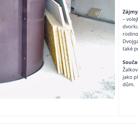
Zájmy,
– vole
dvorku
rodino
Dvojga
také p
Souča
Žalkov
jako p
dům.