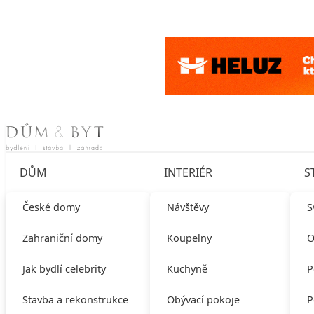
Skip to content
DŮM
INTERIÉR
S
České domy
Návštěvy
S
Zahraniční domy
Koupelny
O
Jak bydlí celebrity
Kuchyně
P
Stavba a rekonstrukce
Obývací pokoje
P