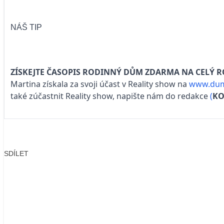
NÁŠ TIP
ZÍSKEJTE ČASOPIS RODINNÝ DŮM ZDARMA NA CELÝ R
Martina získala za svoji účast v Reality show na
www.dum
také zúčastnit Reality show, napište nám do redakce
(
KO
SDÍLET
Facebook
X
LinkedIn
Email