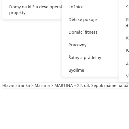
Domy na klíč a developerské
Ložnice
S
projekty
Dětské pokoje
R
e
Domácí fitness
K
Pracovny
F
Šatny a prádelny
Z
Bydlíme
V
Hlavní stránka
>
Martina
> MARTINA – 22. díl: Septik máme na pár
Zpět na Martina
MARTINA
MARTINA – 22. díl: Septik máme na pár