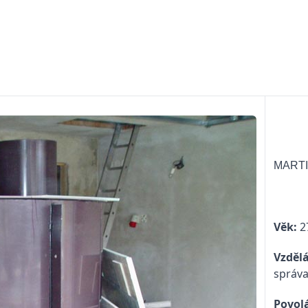
MART
Věk:
27
Vzdělá
správ
Povolá