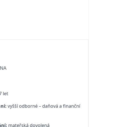
INA
 let
ní:
vyšší odborné – daňová a finanční
a
ní:
mateřská dovolená