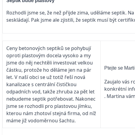
Septik bude plastový
Rozhodli jsme se, že než přijde zima, uděláme septik. Na
seskládají. Pak jsme ale zjistili, že septik musí být cer
Ceny betonových septiků se pohybují
oproti plastovým docela vysoko a my
jsme do něj nechtěli investovat velkou
Ptejte se Marti
částku, protože ho děláme jen na pár
let. V naší obci se už totiž řeší nová
Zaujalo vás r
kanalizace s centrální čističkou
konkrétní in
odpadních vod, takže zhruba za pět let
. Martina vám
nebudeme septik potřebovat. Nakonec
jsme se rozhodli pro plastovou jímku,
kterou nám zhotoví stejná firma, od níž
máme již vodoměrnou šachtu.