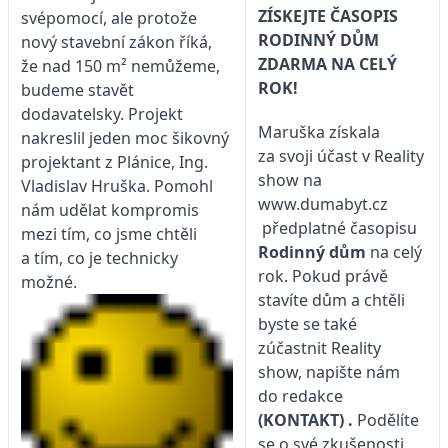
ZÍSKEJTE ČASOPIS
svépomocí, ale protože
RODINNÝ DŮM
nový stavební zákon říká,
ZDARMA NA CELÝ
že nad 150 m² nemůžeme,
ROK!
budeme stavět
dodavatelsky. Projekt
Maruška získala
nakreslil jeden moc šikovný
za svoji účast v Reality
projektant z Plánice, Ing.
show na
Vladislav Hruška. Pomohl
www.dumabyt.cz
nám udělat kompromis
předplatné časopisu
mezi tím, co jsme chtěli
Rodinný dům
na celý
a tím, co je technicky
rok. Pokud právě
možné.
stavíte dům a chtěli
byste se také
zúčastnit Reality
show, napište nám
do redakce
(KONTAKT)
.
Podělíte
se o své zkušenosti