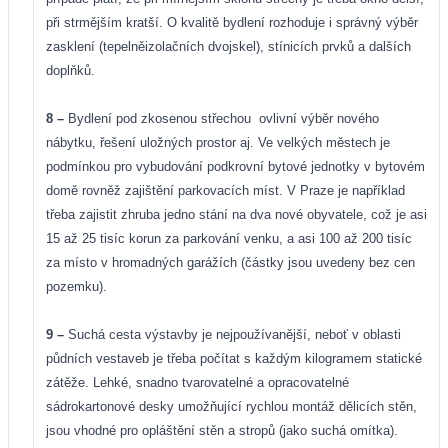
při strmějším kratší. O kvalitě bydlení rozhoduje i správný výběr
zasklení (tepelněizolačních dvojskel), stínicích prvků a dalších
doplňků.
8 –
Bydlení pod zkosenou střechou
ovlivní výběr nového
nábytku, řešení uložných prostor aj. Ve velkých městech je
podmínkou pro vybudování podkrovní bytové jednotky v bytovém
domě rovněž zajištění parkovacích míst. V Praze je například
třeba zajistit zhruba jedno stání na dva nové obyvatele, což je asi
15 až 25 tisíc korun za parkování venku, a asi 100 až 200 tisíc
za místo v hromadných garážích (částky jsou uvedeny bez cen
pozemku).
9 –
Suchá cesta výstavby je nejpoužívanější, neboť v oblasti
půdních vestaveb je třeba počítat s každým kilogramem statické
zátěže. Lehké, snadno tvarovatelné a opracovatelné
sádrokartonové desky umožňující rychlou montáž dělicích stěn,
jsou vhodné pro opláštění stěn a stropů (jako suchá omítka).