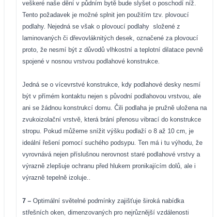
veškeré naše dění v půdním bytě bude slyšet o poschodí níž.
Tento požadavek je možné splnit jen použitím tzv. plovoucí
podlahy. Nejedná se však o plovoucí podlahy
složené z
laminovaných či dřevovláknitých desek, označené za plovoucí
proto, že nesmí být z důvodů vlhkostní a teplotní dilatace pevně
spojené v nosnou vrstvou podlahové konstrukce.
Jedná se o vícevrstvé konstrukce, kdy podlahové desky nesmí
být v přímém kontaktu nejen s původní podlahovou vrstvou, ale
ani se žádnou konstrukcí domu. Čili podlaha je pružně uložena na
zvukoizolační vrstvě, která brání přenosu vibrací do konstrukce
stropu. Pokud můžeme snížit výšku podlaží o 8 až 10 cm, je
ideální řešení pomocí suchého podsypu. Ten má i tu výhodu, že
vyrovnává nejen příslušnou nerovnost staré podlahové vrstvy a
výrazně zlepšuje ochranu před hlukem pronikajícím dolů, ale i
výrazně tepelně izoluje..
7 –
Optimální světelné podmínky zajišťuje široká nabídka
střešních oken, dimenzovaných pro nejrůznější vzdálenosti