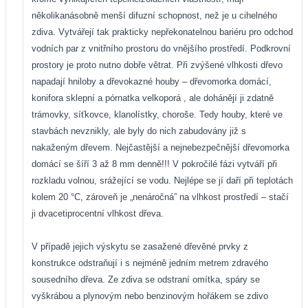
několikanásobně menší difuzní schopnost, než je u cihelného
zdiva. Vytvářejí tak prakticky nepřekonatelnou bariéru pro odchod
vodních par z vnitřního prostoru do vnějšího prostředí. Podkrovní
prostory je proto nutno dobře větrat. Při zvýšené vlhkosti dřevo
napadají hniloby a dřevokazné houby – dřevomorka domácí,
konifora sklepní a pórnatka velkoporá , ale dohánějí ji zdatně
trámovky, síťkovce, klanolístky, choroše. Tedy houby, které ve
stavbách nevznikly, ale byly do nich zabudovány již s
nakaženým dřevem. Nejčastější a nejnebezpečnější dřevomorka
domácí se šíří 3 až 8 mm denně!!! V pokročilé fázi vytváří při
rozkladu volnou, srážející se vodu. Nejlépe se jí daří při teplotách
kolem 20 °C, zároveň je „nenáročná” na vlhkost prostředí – stačí
ji dvacetiprocentní vlhkost dřeva.
V případě jejich výskytu se zasažené dřevěné prvky z
konstrukce odstraňují i s nejméně jedním metrem zdravého
sousedního dřeva. Ze zdiva se odstraní omítka, spáry se
vyškrábou a plynovým nebo benzinovým hořákem se zdivo