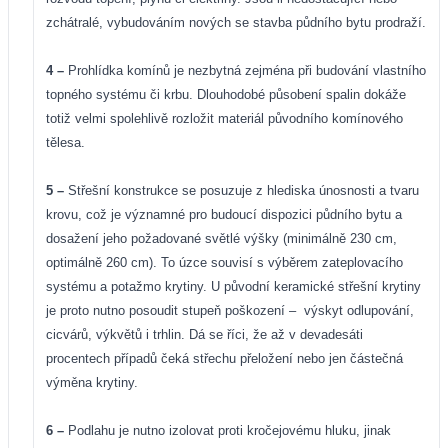
zchátralé, vybudováním nových se stavba půdního bytu prodraží.
4 –
Prohlídka komínů je nezbytná zejména při budování vlastního
topného systému či krbu. Dlouhodobé působení spalin dokáže
totiž velmi spolehlivě rozložit materiál původního komínového
tělesa.
5 –
Střešní konstrukce se posuzuje z hlediska únosnosti a tvaru
krovu, což je významné pro budoucí dispozici půdního bytu a
dosažení jeho požadované světlé výšky (minimálně 230 cm,
optimálně 260 cm). To úzce souvisí s výběrem zateplovacího
systému a potažmo krytiny. U původní keramické střešní krytiny
je proto nutno posoudit stupeň poškození –
výskyt odlupování,
cicvárů, výkvětů i trhlin. Dá se říci, že až v devadesáti
procentech případů čeká střechu přeložení nebo jen částečná
výměna krytiny.
6 –
Podlahu je nutno izolovat proti kročejovému hluku, jinak