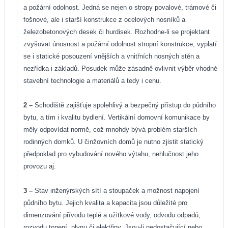
a požární odolnost. Jedná se nejen o stropy povalové, trámové či
fošnové, ale i starší konstrukce z ocelových nosníků a
železobetonových desek či hurdisek. Rozhodne-li se projektant
zvyšovat únosnost a požární odolnost stropní konstrukce, vyplatí
se i statické posouzení vnějších a vnitřních nosných stěn a
nezřídka i základů. Posudek může zásadně ovlivnit výběr vhodné
stavební technologie a materiálů a tedy i cenu.
2 –
Schodiště zajišťuje spolehlivý a bezpečný přístup do půdního
bytu, a tím i kvalitu bydlení. Vertikální domovní komunikace by
měly odpovídat normě, což mnohdy bývá problém starších
rodinných domků. U činžovních domů je nutno zjistit statický
předpoklad pro vybudování nového výtahu, nehlučnost jeho
provozu aj.
3 –
Stav inženýrských sítí a stoupaček a možnost napojení
půdního bytu. Jejich kvalita a kapacita jsou důležité pro
dimenzování přívodu teplé a užitkové vody, odvodu odpadů,
rozvodu topení, plynu či elektřiny. Jsou-li nedostačující nebo