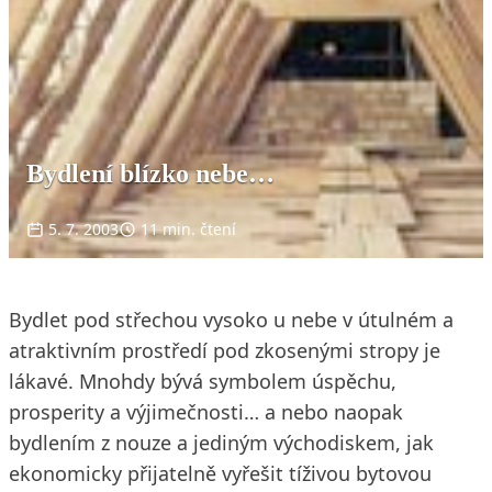
Bydlení blízko nebe…
5. 7. 2003
11 min. čtení
Bydlet pod střechou vysoko u nebe v útulném a
atraktivním prostředí pod zkosenými stropy je
lákavé. Mnohdy bývá symbolem úspěchu,
prosperity a výjimečnosti… a nebo naopak
bydlením z nouze a jediným východiskem, jak
ekonomicky přijatelně vyřešit tíživou bytovou