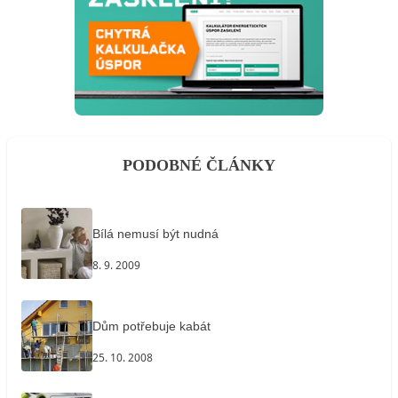
PODOBNÉ ČLÁNKY
Bílá nemusí být nudná
8. 9. 2009
Dům potřebuje kabát
25. 10. 2008