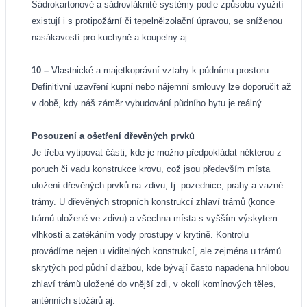
Sádrokartonové a sádrovláknité systémy podle způsobu využití
existují i s protipožární či tepelněizolační úpravou, se sníženou
nasákavostí pro kuchyně a koupelny aj.
10 –
Vlastnické a majetkoprávní vztahy k půdnímu prostoru.
Definitivní uzavření kupní nebo nájemní smlouvy lze doporučit až
v době, kdy náš záměr vybudování půdního bytu je reálný.
Posouzení a ošetření dřevěných prvků
Je třeba vytipovat části, kde je možno předpokládat některou z
poruch či vadu konstrukce krovu, což jsou především místa
uložení dřevěných prvků na zdivu, tj. pozednice, prahy a vazné
trámy. U dřevěných stropních konstrukcí zhlaví trámů (konce
trámů uložené ve zdivu) a všechna místa s vyšším výskytem
vlhkosti a zatékáním vody prostupy v krytině. Kontrolu
provádíme nejen u viditelných konstrukcí, ale zejména u trámů
skrytých pod půdní dlažbou, kde bývají často napadena hnilobou
zhlaví trámů uložené do vnější zdi, v okolí komínových těles,
anténních stožárů aj.