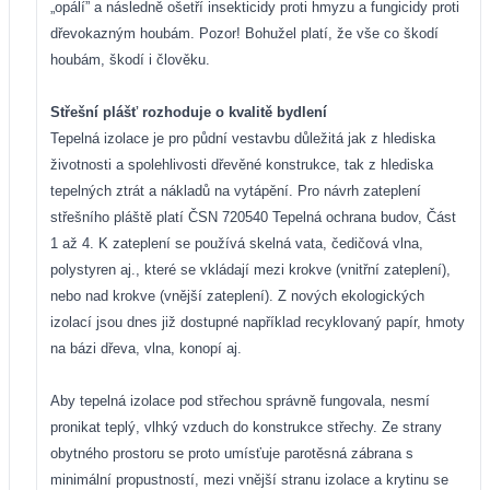
„opálí” a následně ošetří insekticidy proti hmyzu a fungicidy proti
dřevokazným houbám. Pozor! Bohužel platí, že vše co škodí
houbám, škodí i člověku.
Střešní plášť rozhoduje o kvalitě bydlení
Tepelná izolace je pro půdní vestavbu důležitá jak z hlediska
životnosti a spolehlivosti dřevěné konstrukce, tak z hlediska
tepelných ztrát a nákladů na vytápění. Pro návrh zateplení
střešního pláště platí ČSN 720540 Tepelná ochrana budov, Část
1 až 4. K zateplení se používá skelná vata, čedičová vlna,
polystyren aj., které se vkládají mezi krokve (vnitřní zateplení),
nebo nad krokve (vnější zateplení). Z nových ekologických
izolací jsou dnes již dostupné například recyklovaný papír, hmoty
na bázi dřeva, vlna, konopí aj.
Aby tepelná izolace pod střechou správně fungovala, nesmí
pronikat teplý, vlhký vzduch do konstrukce střechy. Ze strany
obytného prostoru se proto umísťuje parotěsná zábrana s
minimální propustností, mezi vnější stranu izolace a krytinu se