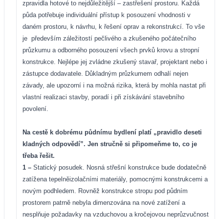
zpravidla hotové to nejdůležitější – zastřešení prostoru. Každá
půda potřebuje individuální přístup k posouzení vhodnosti v
daném prostoru, k návrhu, k řešení oprav a rekonstrukcí. To vše
je
především záležitostí pečlivého a zkušeného počátečního
průzkumu a odborného posouzení všech prvků krovu a stropní
konstrukce. Nejlépe jej zvládne zkušený stavař, projektant nebo i
zástupce dodavatele. Důkladným průzkumem odhalí nejen
závady, ale upozorní i na možná rizika, která by mohla nastat při
vlastní realizaci stavby, poradí i při získávání stavebního
povolení.
Na cestě k dobrému půdnímu bydlení platí „pravidlo deseti
kladných odpovědí”. Jen stručně si připomeňme to, co je
třeba řešit.
1 –
Statický posudek. Nosná střešní konstrukce bude dodatečně
zatížena tepelněizolačními materiály, pomocnými konstrukcemi a
novým podhledem. Rovněž konstrukce stropu pod půdním
prostorem patrně nebyla dimenzována na nové zatížení a
nesplňuje požadavky na vzduchovou a kročejovou neprůzvučnost