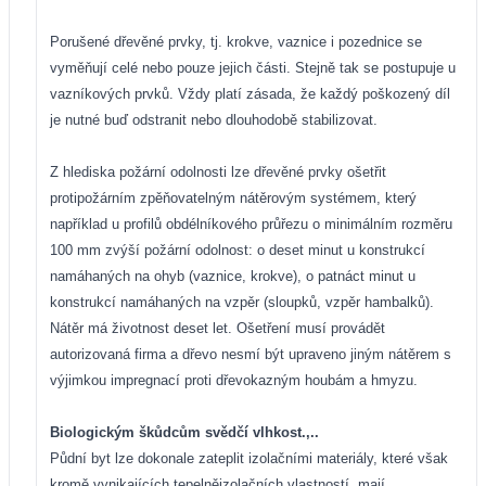
Porušené dřevěné prvky, tj. krokve, vaznice i pozednice se
vyměňují celé nebo pouze jejich části. Stejně tak se postupuje u
vazníkových prvků. Vždy platí zásada, že každý poškozený díl
je nutné buď odstranit nebo dlouhodobě stabilizovat.
Z hlediska požární odolnosti lze dřevěné prvky ošetřit
protipožárním zpěňovatelným nátěrovým systémem, který
například u profilů obdélníkového průřezu o minimálním rozměru
100 mm zvýší požární odolnost: o deset minut u konstrukcí
namáhaných na ohyb (vaznice, krokve), o patnáct minut u
konstrukcí namáhaných na vzpěr (sloupků, vzpěr hambalků).
Nátěr má životnost deset let. Ošetření musí provádět
autorizovaná firma a dřevo nesmí být upraveno jiným nátěrem s
výjimkou impregnací proti dřevokazným houbám a hmyzu.
Biologickým škůdcům svědčí vlhkost.,..
Půdní byt lze dokonale zateplit izolačními materiály, které však
kromě vynikajících tepelněizolačních vlastností, mají