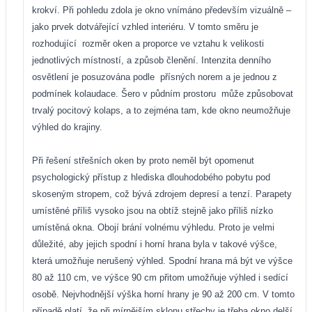
krokví. Při pohledu zdola je okno vnímáno především vizuálně –
jako prvek dotvářející vzhled interiéru. V tomto směru je
rozhodující
rozměr oken a proporce ve vztahu k velikosti
jednotlivých místností, a způsob členění. Intenzita denního
osvětlení je posuzována podle
přísných norem a je jednou z
podmínek kolaudace. Šero v půdním prostoru
může způsobovat
trvalý pocitový kolaps, a to zejména tam, kde okno neumožňuje
výhled do krajiny.
Při řešení střešních oken by proto neměl být opomenut
psychologický přístup z hlediska dlouhodobého pobytu pod
skoseným stropem, což bývá zdrojem depresí a tenzí. Parapety
umístěné příliš vysoko jsou na obtíž stejně jako příliš nízko
umístěná okna. Obojí brání volnému výhledu. Proto je velmi
důležité, aby jejich spodní i horní hrana byla v takové výšce,
která umožňuje nerušený výhled. Spodní hrana má být ve výšce
80 až 110 cm, ve výšce 90 cm přitom umožňuje výhled i sedící
osobě. Nejvhodnější výška horní hrany je 90 až 200 cm. V tomto
případě platí, že při mírnějším sklonu střechy je třeba okno delší,