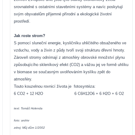
srovnatelné s ostatními stavebními systémy a navíc poskytují
svým obyvatelům příjemné přírodní a ekologické životní
prostředí.
Jak roste strom?
S pomocí sluneční energie, kysličníku uhličitého obsaženého ve
vzduchu, vody a živin z půdy tvoří svoji strukturu dřevní hmoty.
Zároveň stromy odnímají z atmosféry obrovské množství plynu
způsobujícího skleníkový efekt (CO2) a vážou jej ve formě uhlíku
v biomase se současným uvolňováním kyslíku zpět do
atmosféry.
Touto kouzelnou rovnicí života je
fotosyntéza:
6 CO2 + 12 H2O
6 C6H12O6 + 6 H2O + 6 O2
text: Tomáš Holenda
foto: archiv
zdroj: Můj dům 1/2002