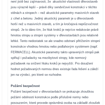
není jistě bez zajímavosti, že
akustické vlastnosti dřevostaveb
jsou výrazně lepší – právě díky sendvičové konstrukci v těchto
stěnách a stropech – než akustické parametry masivních staveb
z cihel a betonu. Jediný akustický parametr je u dřevostaveb
horší než u masivních staveb, a tím je kročejová neprůzvučnost
stropů. Je to dáno tím, že hluk kroků je nejvíce redukován právě
hmotou stropu a stropní systémy v dřevostavbách jsou relativně
lehké. Tento nedostatek se ale snadno odstraní přitížením stropní
konstrukce vhodnou hmotou nebo podlahovým systémem (např.
FERMACELL). Akustické parametry takto upravených stropů pak
splňují i požadavky na mezibytové stropy, kde normový
požadavek na snížení hluku kroků je nejvyšší. Pro dosažení
hodnot požadovaných normou dnes existuje řada řešení a záleží
jen na výrobci, pro které se rozhodne.
Požární bezpečnost
Požární bezpečnost v dřevostavbách se prokazuje zkouškou
požární odolnosti konstrukce podle příslušné normy nebo
posouzením, které provede oprávněná osoba na základě zkoušek