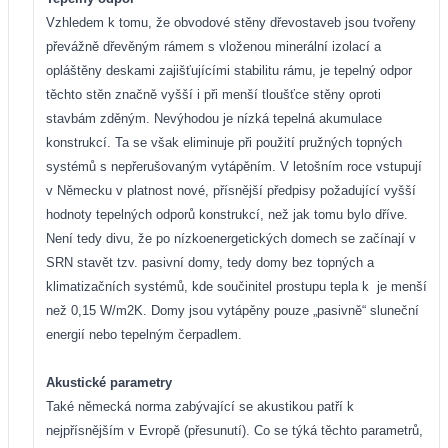
Vzhledem k tomu, že obvodové stěny dřevostaveb jsou tvořeny
převážně dřevěným rámem s vloženou minerální izolací a
opláštěny deskami zajišťujícími stabilitu rámu, je tepelný odpor
těchto stěn značně vyšší i při menší tloušťce stěny oproti
stavbám zděným. Nevýhodou je nízká tepelná akumulace
konstrukcí. Ta se však eliminuje při použití pružných topných
systémů s nepřerušovaným vytápěním. V letošním roce vstupují
v Německu v platnost nové, přísnější předpisy požadující vyšší
hodnoty tepelných odporů konstrukcí, než jak tomu bylo dříve.
Není tedy divu, že po nízkoenergetických domech se začínají v
SRN stavět tzv. pasivní domy, tedy domy bez topných a
klimatizačních systémů, kde součinitel prostupu tepla k
je menší
než 0,15 W/m2K. Domy jsou vytápěny pouze „pasivně“ sluneční
energií nebo tepelným čerpadlem.
Akustické parametry
Také německá norma zabývající se akustikou patří k
nejpřísnějším v Evropě (přesunutí). Co se týká těchto parametrů,