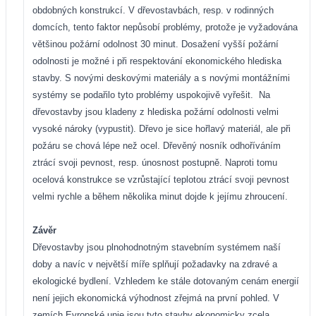
obdobných konstrukcí. V dřevostavbách, resp. v rodinných
domcích, tento faktor nepůsobí problémy, protože je vyžadována
většinou požární odolnost 30 minut. Dosažení vyšší požární
odolnosti je možné i při respektování ekonomického hlediska
stavby. S novými deskovými materiály a s novými montážními
systémy se podařilo tyto problémy uspokojivě vyřešit.
Na
dřevostavby jsou kladeny z hlediska požární odolnosti velmi
vysoké nároky (vypustit). Dřevo je sice hořlavý materiál, ale při
požáru se chová lépe než ocel. Dřevěný nosník odhoříváním
ztrácí svoji pevnost, resp. únosnost postupně. Naproti tomu
ocelová konstrukce se vzrůstající teplotou ztrácí svoji pevnost
velmi rychle a během několika minut dojde k jejímu zhroucení.
Závěr
Dřevostavby jsou plnohodnotným stavebním systémem naší
doby a navíc v největší míře splňují požadavky na zdravé a
ekologické bydlení. Vzhledem ke stále dotovaným cenám energií
není jejich ekonomická výhodnost zřejmá na první pohled. V
zemích Evropské unie jsou tyto stavby ekonomicky zcela