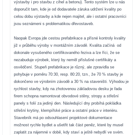
výstavby i pro stavbu z cihel a betonu). Tento systém lze u nás
doporučit tam, kde je od dodavatele záruka udržení kvality po
celou dobu výstavby a kde nejen majitel, ale i ostatní pracovníci
jsou seznámeni s problematikou dřevostaveb.
Naopak Evropa jde cestou prefabrikace a přísné kontroly kvality
již v průběhu výroby v montážním závodě. Kvalita začíná
od
dokonale vysušeného certifikovaného řeziva a lze říci, že se
nezabuduje výrobek, který by neměl příslušné certifikáty a
osvědčení. Stupeň prefabrikace je různý, ale zpravidla se
pohybuje v poměru 70:30, resp. 80:20, tzn., že 70 % stavby je
dokončeno ve výrobním závodě a 30 % na staveništi. Výhodou je
rychlost stavby, kdy na zhotovenou základovou desku je řada
firem schopna namontovat obvodové stěny, stropy a střešní
panely s folií za jediný den. Následující dny probíhá pokládka
střešní krytiny, klempířské práce a ostatní práce v interiéru.
Stavebník má po odsouhlasení projektové dokumentace
možnost rychle bydlet a ušetřit tak část peněz, které by musel
zaplatit za nájemné v době, kdy staví a ještě nebydlí ve svém.