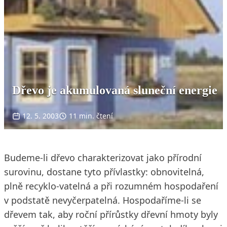
Dřevo je akumulovaná sluneční energie
12. 5. 2003
11 min. čtení
Budeme-li dřevo charakterizovat jako přírodní
surovinu, dostane tyto přívlastky: obnovitelná,
plně recyklo-vatelná a při rozumném hospodaření
v podstatě nevyčerpatelná. Hospodaříme-li se
dřevem tak, aby roční přírůstky dřevní hmoty byly