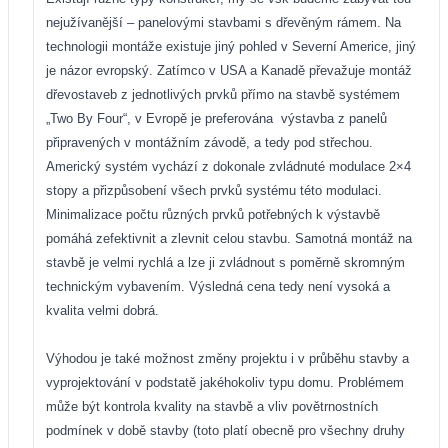
nejužívanější – panelovými stavbami s dřevěným rámem. Na
technologii montáže existuje jiný pohled v Severní Americe, jiný
je názor evropský. Zatímco v USA a Kanadě převažuje montáž
dřevostaveb z jednotlivých prvků přímo na stavbě systémem
„Two By Four“, v Evropě je preferována
výstavba z panelů
připravených v montážním závodě, a tedy pod střechou.
Americký systém vychází z dokonale zvládnuté modulace 2×4
stopy a přizpůsobení všech prvků systému této modulaci.
Minimalizace počtu různých prvků potřebných k výstavbě
pomáhá zefektivnit a zlevnit celou stavbu. Samotná montáž na
stavbě je velmi rychlá a lze ji zvládnout s poměrně skromným
technickým vybavením. Výsledná cena tedy není vysoká a
kvalita velmi dobrá.
Výhodou je také možnost změny projektu i v průběhu stavby a
vyprojektování v podstatě jakéhokoliv typu domu. Problémem
může být kontrola kvality na stavbě a vliv povětrnostních
podmínek v době stavby (toto platí obecně pro všechny druhy