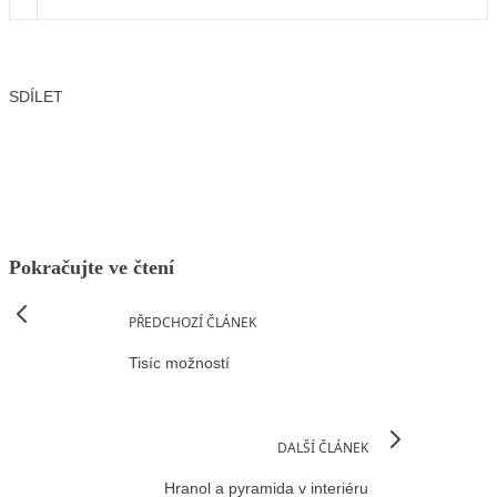
SDÍLET
Facebook
X
LinkedIn
Email
Pokračujte ve čtení
PŘEDCHOZÍ ČLÁNEK
Tisíc možností
DALŠÍ ČLÁNEK
Hranol a pyramida v interiéru