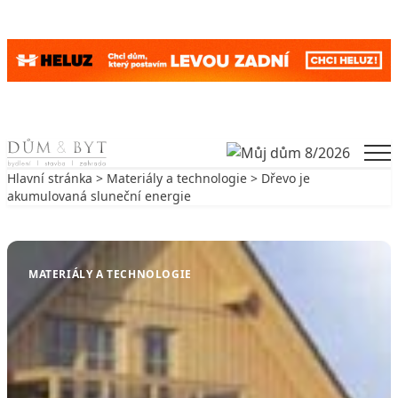
Skip to content
Men
Hlavní stránka
>
Materiály a technologie
> Dřevo je
akumulovaná sluneční energie
Zpět na Materiály a technologie
MATERIÁLY A TECHNOLOGIE