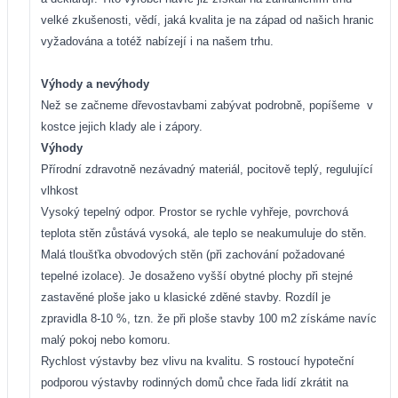
velké zkušenosti, vědí, jaká kvalita je na západ od našich hranic
vyžadována a totéž nabízejí i na našem trhu.
Výhody a nevýhody
Než se začneme dřevostavbami zabývat podrobně, popíšeme
v
kostce jejich klady ale i zápory.
Výhody
Přírodní zdravotně nezávadný materiál, pocitově teplý,
regulující
vlhkost
V
ysoký tepelný odpor. Prostor se rychle vyhřeje, povrchová
teplota stěn zůstává vysoká, ale teplo se neakumuluje do stěn.
Malá tloušťka obvodových stěn (při zachování požadované
tepelné izolace). Je dosaženo vyšší obytné plochy při stejné
zastavěné ploše jako u klasické zděné stavby. Rozdíl je
zpravidla 8-10 %, tzn. že při ploše stavby 100 m2 získáme
navíc
malý pokoj nebo komoru.
Rychlost výstavby bez vlivu na kvalitu. S rostoucí hypoteční
podporou výstavby rodinných domů chce řada lidí zkrátit
na