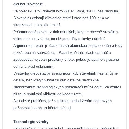
dlouhou životností.
Ve Švédsku stojí dřevostavby 80 let i více, ale i u nás nebo
na
Slovensku existují dřevěnice staré i více než 100 let
a ve
skanzenech i několik století.
Pošramocená pověst z dob minulých, kdy se obecně stavělo
s
velmi nízkou kvalitou, na níž jsou dřevostavby náročné.
Argumentem proti
je často nízká akumulace tepla do stěn
a tedy
nízká tepelná setrvačnost. Paradoxně tato vlastnost
může
způsobovat největší problémy v létě, pokud je špatně
vyřešena
ochrana před osluněním.
Výstavba dřevostavby svépomocí, kdy stavebník nezná různé
detaily, bez kterých kvalitní dřevostavba nevznikne.
Nedodržením technologických požadavků může dojít
i ke vzniku
plísní a pronikání vlhkosti do konstrukce.
Akustické problémy, jež vzniknou nedodržením normových
požadavků a konstrukčních zásad.
Technologie výroby
Existují různé typy konstrukcí, my se všk budeme zabývat tou