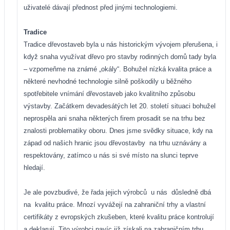
uživatelé dávají přednost před jinými technologiemi.
Tradice
Tradice dřevostaveb byla u nás historickým vývojem přerušena, i
když snaha využívat dřevo pro stavby rodinných domů tady byla
– vzpomeňme na známé „okály“. Bohužel nízká kvalita práce a
některé nevhodné technologie silně poškodily u běžného
spotřebitele vnímání dřevostaveb jako kvalitního způsobu
výstavby. Začátkem devadesátých let 20. století situaci bohužel
neprospěla ani snaha některých firem prosadit se na trhu bez
znalosti problematiky oboru. Dnes jsme svědky situace, kdy na
západ od našich hranic jsou dřevostavby
na trhu uznávány a
respektovány, zatímco u nás si své místo na slunci teprve
hledají.
Je ale povzbudivé, že řada jejich výrobců
u nás
důsledně dbá
na
kvalitu práce. Mnozí vyvážejí na zahraniční trhy a vlastní
certifikáty z evropských zkušeben, které kvalitu práce kontrolují
a deklarují. Tito výrobci navíc již získali na zahraničním trhu