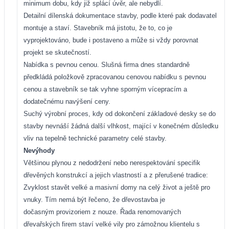
minimum dobu, kdy již splácí úvěr, ale nebydlí.
Detailní dílenská dokumentace stavby, podle které pak dodavatel
montuje a staví.
Stavebník má jistotu, že to, co je
vyprojektováno, bude i postaveno a může si vždy porovnat
projekt se skutečností.
Nabídka s pevnou cenou.
Slušná firma dnes standardně
předkládá položkově zpracovanou cenovou nabídku
s pevnou
cenou a stavebník se tak vyhne sporným vícepracím
a
dodatečnému navýšení ceny.
Suchý výrobní proces, kdy od dokončení základové desky se do
stavby nevnáší žádná další vlhkost, mající v konečném
důsledku
vliv na tepelně technické parametry celé stavby.
Nevýhody
Většinou plynou z nedodržení nebo nerespektování specifik
dřevěných konstrukcí a jejich vlastností a z přerušené tradice:
Zvyklost stavět velké a masivní domy na celý život a ještě pro
vnuky. Tím nemá být řečeno, že dřevostavba je
dočasným
provizoriem z nouze. Řada renomovaných
dřevařských firem s
taví velké vily pro zámožnou klientelu s