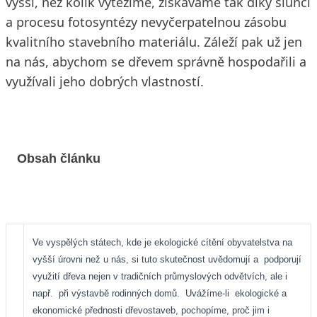
vyšší, než kolik vytěžíme, získáváme tak díky slunci
a procesu fotosyntézy nevyčerpatelnou zásobu
kvalitního stavebního materiálu. Záleží pak už jen
na nás, abychom se dřevem správně hospodařili a
využívali jeho dobrých vlastností.
Obsah článku
Ve vyspělých státech, kde je ekologické cítění obyvatelstva na
vyšší úrovni než u nás, si tuto skutečnost uvědomují a
podporují
využití dřeva nejen v tradičních průmyslových odvětvích, ale i
např.
při výstavbě rodinných domů.
Uvážíme-li
ekologické a
ekonomické přednosti dřevostaveb, pochopíme, proč jim i