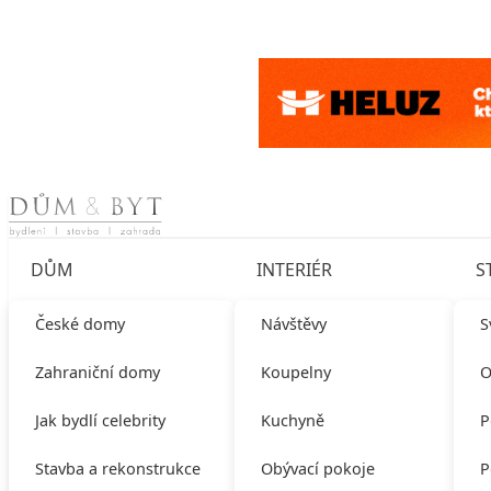
Skip to content
DŮM
INTERIÉR
S
České domy
Návštěvy
S
Zahraniční domy
Koupelny
O
Jak bydlí celebrity
Kuchyně
P
Stavba a rekonstrukce
Obývací pokoje
P