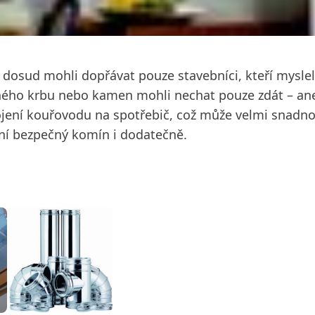
 dosud mohli dopřávat pouze stavebníci, kteří mysle
ného krbu nebo kamen mohli nechat pouze zdát – aneb
ení kouřovodu na spotřebič, což může velmi snadno 
rní bezpečný komín i dodatečně.