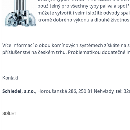
použitelný pro všechny typy paliva a spot
můžete vytvořit i velmi složité odvody spa
kromě dobrého výkonu a dlouhé životnosti 
Více informací o obou komínových systémech získáte na 
příslušenství na českém trhu. Problematikou dodatečné i
Kontakt
Schiedel, s.r.o.
, Horoušanská 286, 250 81 Nehvizdy, tel: 32
SDÍLET
Facebook
X
LinkedIn
Email