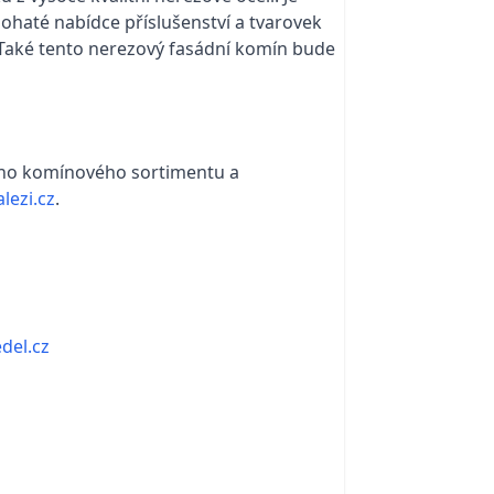
bohaté nabídce příslušenství a tvarovek
y. Také tento nerezový fasádní komín bude
ního komínového sortimentu a
ezi.cz
.
del.cz