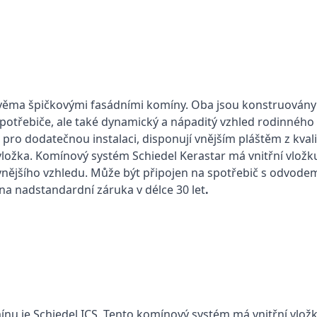
ěma špičkovými fasádními komíny. Oba jsou konstruovány 
 spotřebiče, ale také dynamický a nápaditý vzhled rodinné
pro dodatečnou instalaci, disponují vnějším pláštěm z kvali
 vložka. Komínový systém Schiedel Kerastar má vnitřní vlož
 vnějšího vzhledu. Může být připojen na spotřebič s odvodem
a nadstandardní záruka v délce 30 let
.
je Schiedel ICS. Tento komínový systém má vnitřní vložku z