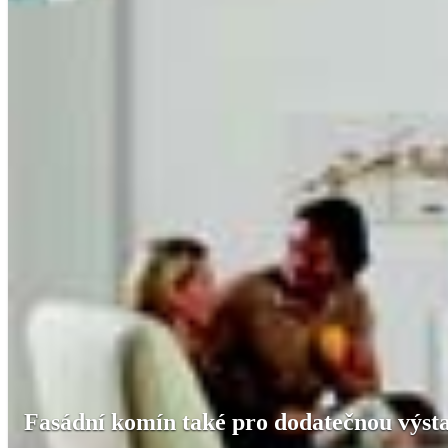
Fasádní komín také pro dodatečnou výst