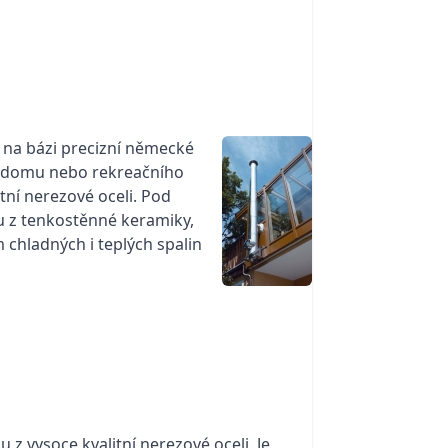
na bázi precizní německé
ho domu nebo rekreačního
tní nerezové oceli. Pod
ku z tenkostěnné keramiky,
 chladných i teplých spalin
 vysoce kvalitní nerezové oceli. Je