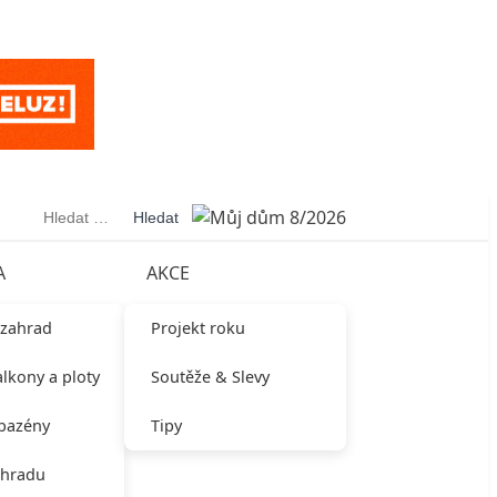
Vyhledávání
A
AKCE
 zahrad
Projekt roku
alkony a ploty
Soutěže & Slevy
 bazény
Tipy
ahradu