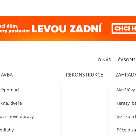
O NÁS
ČASOPIS
TAVBA
REKONSTRUKCE
ZAHRAD
vépomocí
Návštěvy
kna, dveře
Terasy, b
ovrchové úpravy
Jezírka a
odlahy
Péče o z