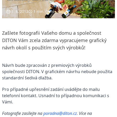
1. 8. 2013
1 min. čtení
Zašlete fotografii Vašeho domu a společnost
DITON Vám zcela zdarma vypracujeme grafický
návrh okolí s použitím svých výrobků!
Návrh bude zpracován z premiových výrobků
společnosti DITON. V grafickém návrhu nebude použita
standardní šedivá dlažba.
Pro případné upřesnění zadání uvádějte do mailu
telefonní kontakt. Usnadní to případnou komunikaci s
Vámi.
Fotografie zasílejte na
poradna@diton.cz
. Více na