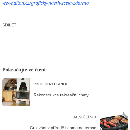
www.diton.cz/graficky-navrh-zcela-zdarma.
SDÍLET
Facebook
X
LinkedIn
Email
Pokračujte ve čtení
PŘEDCHOZÍ ČLÁNEK
Rekonstrukce rekreační chaty
DALŠÍ ČLÁNEK
Grilování v přírodě i doma na terase