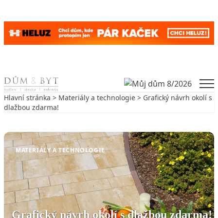
Skip to content
Men
Hlavní stránka
>
Materiály a technologie
> Grafický návrh okolí s
dlažbou zdarma!
Zpět na Materiály a technologie
MATERIÁLY A TECHNOLOGIE
Grafický návrh okolí s dlažbou zdarma!