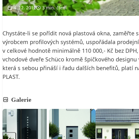
4. 12. 2012
3 min. čtení
Chystáte-li se pořídit nová plastová okna, zaměřte
výrobcem profilových systémů, uspořádala prodejní 
v celkové hodnotě minimálně 110 000,- Kč bez DPH, 
vchodové dveře Schüco kromě špičkového designu vyn
která s sebou přináší i řadu dalších benefitů, plat
PLAST.
Galerie