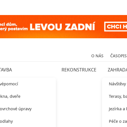
O NÁS
ČASOPIS
TAVBA
REKONSTRUKCE
ZAHRAD
vépomocí
Návštěvy
kna, dveře
Terasy, b
ovrchové úpravy
Jezírka a
odlahy
Péče o z