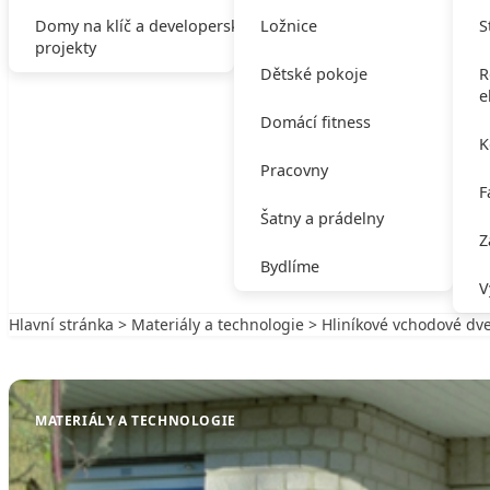
Domy na klíč a developerské
Ložnice
S
projekty
Dětské pokoje
R
e
Domácí fitness
K
Pracovny
F
Šatny a prádelny
Z
Bydlíme
V
Hlavní stránka
>
Materiály a technologie
> Hliníkové vchodové dve
Zpět na Materiály a technologie
MATERIÁLY A TECHNOLOGIE