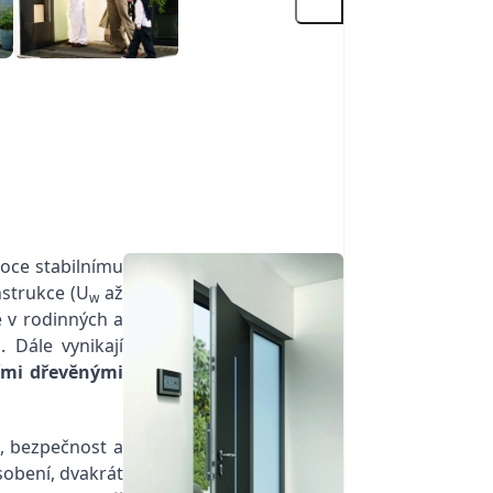
soce stabilnímu
nstrukce (U
až
w
ě v rodinných a
Dále vynikají
ími dřevěnými
, bezpečnost a
obení, dvakrát