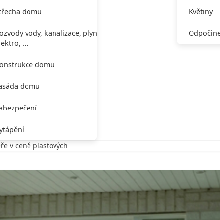
třecha domu
Květiny
ozvody vody, kanalizace, plynu,
Odpočine
lektro, …
onstrukce domu
asáda domu
abezpečení
ytápění
ře v ceně plastových