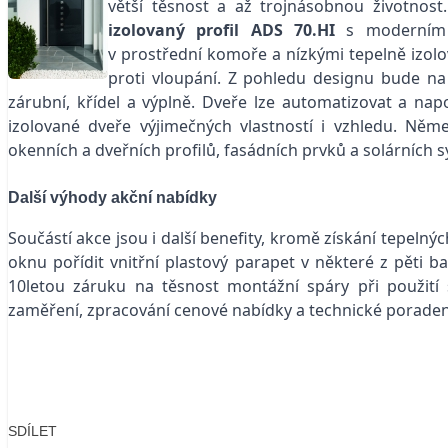
větší těsnost a až trojnásobnou životnost.
izolovaný profil ADS 70.HI
s moderním 
v prostřední komoře a nízkými tepelně izolo
proti vloupání. Z pohledu designu bude na v
zárubní, křídel a výplně. Dveře lze automatizovat a nap
izolované dveře výjimečných vlastností i vzhledu. Něm
okenních a dveřních profilů, fasádních prvků a solárních 
Další výhody akční nabídky
Součástí akce jsou i další benefity, kromě získání tepeln
oknu pořídit vnitřní plastový parapet v některé z pěti 
10letou záruku na těsnost montážní spáry při použití 
zaměření, zpracování cenové nabídky a technické poraden
SDÍLET