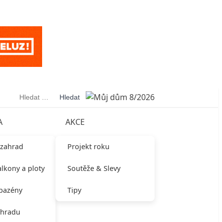
Vyhledávání
A
AKCE
 zahrad
Projekt roku
alkony a ploty
Soutěže & Slevy
 bazény
Tipy
ahradu