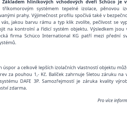
Základem hliníkových vchodových dveří Schüco je v
tříkomorovým systémem tepelné izolace, pěnovou izo
vanými prahy. Výjimečnost profilu spočívá také v bezpečno
ás, jakou barvu rámu a typ klik zvolíte, pečlivost se vypl
ojit na kontrolní a řídicí systém objektu. Výsledkem jsou
ecká firma Schüco International KG patří mezi přední s
systémů.
ých úspor a celkově lepších izolačních vlastností objektu 
barev za pouhou 1,- Kč. Balíček zahrnuje 5letou záruku na
systému DAFE 3P. Samozřejmostí je záruka kvality výrobk
ství zdarma.
Pro více inform