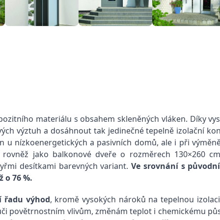
pozitního materiálu s obsahem skleněných vláken. Díky vy
vých výztuh a dosáhnout tak jedinečné tepelně izolační ko
en u nízkoenergetických a pasivních domů, ale i při výměn
ovněž jako balkonové dveře o rozměrech 130×260 cm. 
yřmi desítkami barevných variant.
Ve srovnání s původn
ž o 76 %.
jí řadu výhod
, kromě vysokých nároků na tepelnou izolaci
ůči povětrnostním vlivům, změnám teplot i chemickému půs