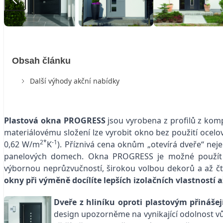
Obsah článku
Další výhody akční nabídky
Plastová okna PROGRESS
jsou vyrobena z profilů z kom
materiálovému složení lze vyrobit okno bez použití ocelo
2*
-1
0,62 W/m
K
). Příznivá cena oknům „otevírá dveře“ nej
panelových domech. Okna PROGRESS je možné použít r
výbornou neprůzvučností, širokou volbou dekorů a až čt
okny při výměně docílíte lepších izolačních vlastností a
Dveře z hliníku oproti plastovým přináše
design upozorněme na vynikající odolnost v