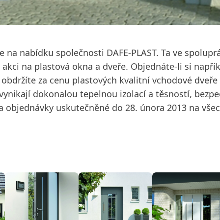
 se na nabídku společnosti DAFE-PLAST. Ta ve spolupr
akci na plastová okna a dveře. Objednáte-li si např
obdržíte za cenu plastových kvalitní vchodové dveře 
ikají dokonalou tepelnou izolací a těsností, bezpeč
í na objednávky uskutečněné do 28. února 2013 na vše