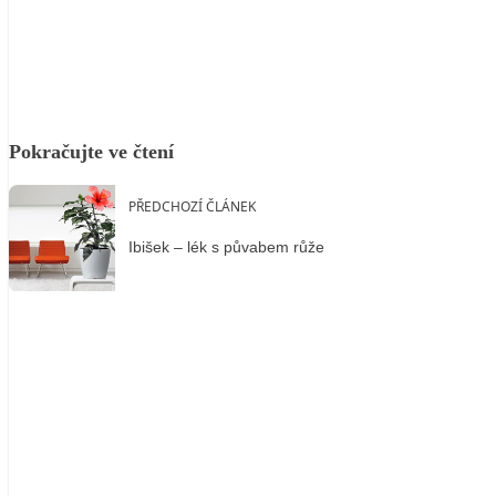
Facebook
X
LinkedIn
Email
Pokračujte ve čtení
PŘEDCHOZÍ ČLÁNEK
Ibišek – lék s půvabem růže