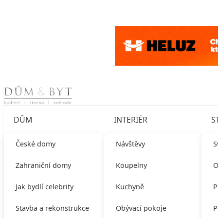
Skip to content
DŮM
INTERIÉR
S
České domy
Návštěvy
S
Zahraniční domy
Koupelny
O
Jak bydlí celebrity
Kuchyně
P
Stavba a rekonstrukce
Obývací pokoje
P