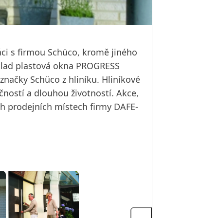
áci s firmou Schüco, kromě jiného
íklad plastová okna PROGRESS
značky Schüco z hliníku. Hliníkové
ností a dlouhou životností. Akce,
ch prodejních místech firmy DAFE-