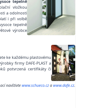
ysoce tepelně
lační vložkou
sti a odolnosti
atí i při volbě
 vysoce tepelně
větové výrobce
můžete ke každému plastovému
 výrobky firmy DAFE-PLAST a
ů potvrzená certifikáty či
ací navštivte
www.schueco.cz
a
www.dafe.cz
.