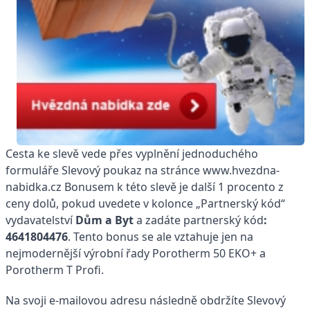
Cesta ke slevě vede přes vyplnění jednoduchého
formuláře Slevový poukaz na stránce www.hvezdna-
nabidka.cz Bonusem k této slevě je další 1 procento z
ceny dolů, pokud uvedete v kolonce „Partnerský kód“
vydavatelství
Dům a Byt
a zadáte partnerský kód
:
4641804476
. Tento bonus se ale vztahuje jen na
nejmodernější výrobní řady Porotherm 50 EKO+ a
Porotherm T Profi.
Na svoji e-mailovou adresu následně obdržíte Slevový