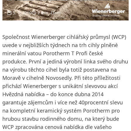
5. 7. 2010
2 min. čtení
Společnost Wienerberger cihlářský průmysl (WCP)
uvede v nejbližších týdnech na trh cihly plněné
minerální vatou Porotherm T Profi české
produkce. První a jediná výrobní linka svého druhu
na výrobu těchto cihel byla totiž postavena na
Moravě v cihelně Novosedly. Při této příležitosti
přichází Wienerberger s unikátní slevovou akcí
Hvězdná nabídka – do konce dubna 2014
garantuje zájemcům i více než 40procentní slevu
na kompletní keramický systém Porotherm pro
hrubou stavbu rodinného domu, na který bude
WCP zpracována cenová nabídka dle vašeho