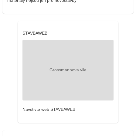
materiály nejsou jen pro novostavby
STAVBAWEB
Navštivte web STAVBAWEB