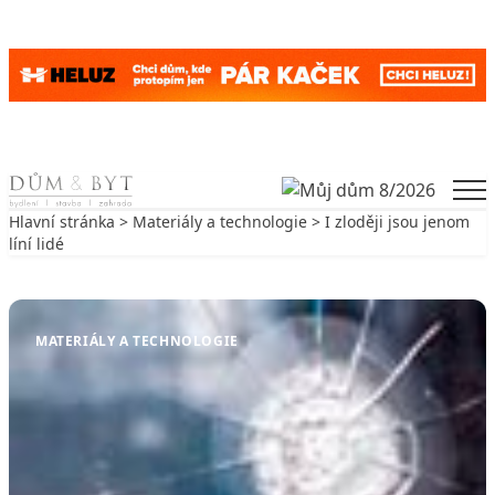
Skip to content
Men
Hlavní stránka
>
Materiály a technologie
> I zloději jsou jenom
líní lidé
Zpět na Materiály a technologie
MATERIÁLY A TECHNOLOGIE