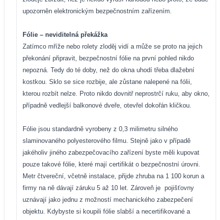
upozorněn elektronickým bezpečnostním zařízením.
Fólie – neviditelná překážka
Zatímco mříže nebo rolety zloděj vidí a může se proto na jejich
překonání připravit, bezpečnostní fólie na první pohled nikdo
nepozná. Tedy do té doby, než do okna uhodí třeba dlažební
kostkou. Sklo se sice rozbije, ale zůstane nalepené na fólii,
kterou rozbít nelze. Proto nikdo dovnitř neprostrčí ruku, aby okno,
případně vedlejší balkonové dveře, otevřel dokořán kličkou.
Fólie jsou standardně vyrobeny z 0,3 milimetru silného
slaminovaného polyesterového filmu. Stejně jako v případě
jakéholiv jiného zabezpečovacího zařízení byste měli kupovat
pouze takové fólie, které mají certifikát o bezpečnostní úrovni.
Metr čtvereční, včetně instalace, přijde zhruba na 1 100 korun a
firmy na ně dávají záruku 5 až 10 let. Zároveň je
pojišťovny
uznávají jako jednu z možností mechanického zabezpečení
objektu. Kdybyste si koupili fólie slabší a necertifikované a