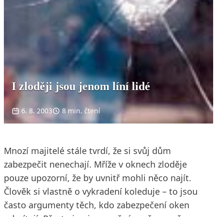
I zloději jsou jenom líní lidé
6. 8. 2003
8 min. čtení
Mnozí majitelé stále tvrdí, že si svůj dům
zabezpečit nenechají. Mříže v oknech zloděje
pouze upozorní, že by uvnitř mohli něco najít.
Člověk si vlastně o vykradení koleduje – to jsou
často argumenty těch, kdo zabezpečení oken