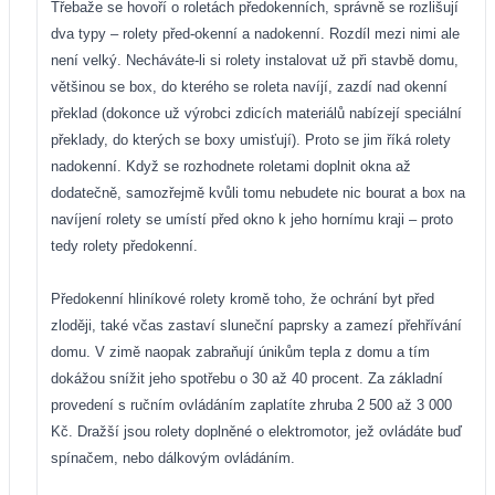
Třebaže se hovoří o roletách předokenních, správně se rozlišují
dva typy – rolety před-okenní a nadokenní. Rozdíl mezi nimi ale
není velký. Necháváte-li si rolety instalovat už při stavbě domu,
většinou se box, do kterého se roleta navíjí, zazdí nad okenní
překlad (dokonce už výrobci zdicích materiálů nabízejí speciální
překlady, do kterých se boxy umisťují). Proto se jim říká rolety
nadokenní. Když se rozhodnete roletami doplnit okna až
dodatečně, samozřejmě kvůli tomu nebudete nic bourat a box na
navíjení rolety se umístí před okno k jeho hornímu kraji – proto
tedy rolety předokenní.
Předokenní hliníkové rolety kromě toho, že ochrání byt před
zloději, také včas zastaví sluneční paprsky a zamezí přehřívání
domu. V zimě naopak zabraňují únikům tepla z domu a tím
dokážou snížit jeho spotřebu o 30 až 40 procent. Za základní
provedení s ručním ovládáním zaplatíte zhruba 2 500 až 3 000
Kč. Dražší jsou rolety doplněné o elektromotor, jež ovládáte buď
spínačem, nebo dálkovým ovládáním.