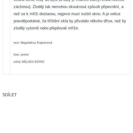
záclonou). Zloději tak nemohou okouknout způsob připevnění, a
než se k mříži dostanou, nejprve musí rozbít okno. A je velice
pravděpodobné, že tříštění skla by přivolalo někoho dříve, než by
zloději vylomili nebo přepilovali mříže.
text: Magdaléna Krajmerová
foto: archiv
zdroj: Můj dům 9/2002
SDÍLET
Facebook
X
LinkedIn
Email