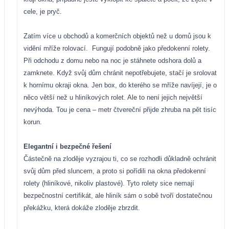
cele, je pryč.
Zatím více u obchodů a komerčních objektů než u domů jsou k
vidění mříže rolovací.
Fungují podobně jako předokenní rolety.
Při odchodu z domu nebo na noc je stáhnete odshora dolů a
zamknete. Když svůj dům chránit nepotřebujete, stačí je srolovat
k hornímu okraji okna. Jen box, do kterého se mříže navíjejí, je o
něco větší než u hliníkových rolet. Ale to není jejich největší
nevýhoda. Tou je cena – metr čtvereční přijde zhruba na pět tisíc
korun.
Elegantní i bezpečné řešení
Částečně na zloděje vyzrajou ti, co se rozhodli důkladně ochránit
svůj dům před sluncem, a proto si pořídili na okna předokenní
rolety (hliníkové, nikoliv plastové). Tyto rolety sice nemají
bezpečnostní certifikát, ale hliník sám o sobě tvoří dostatečnou
překážku, která dokáže zloděje zbrzdit.