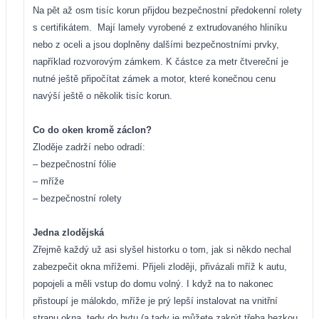
Na pět až osm tisíc korun přijdou bezpečnostní předokenní rolety
s certifikátem.
Mají lamely vyrobené z extrudovaného hliníku
nebo z oceli a jsou doplněny dalšími bezpečnostními prvky,
například rozvorovým zámkem. K částce za metr čtvereční je
nutné ještě připočítat zámek a motor, které konečnou cenu
navýší ještě o několik tisíc korun.
Co do oken kromě záclon?
Zloděje zadrží nebo odradí:
– bezpečnostní fólie
– mříže
– bezpečnostní rolety
Jedna zlodějská
Zřejmě každý už asi slyšel historku o tom, jak si někdo nechal
zabezpečit okna mřížemi. Přijeli zloději, přivázali mříž k autu,
popojeli a měli vstup do domu volný. I když na to nakonec
přistoupí je málokdo, mříže je prý lepší instalovat na vnitřní
stranu okna, tedy do bytu (a tady je můžete zakrýt třeba hezkou