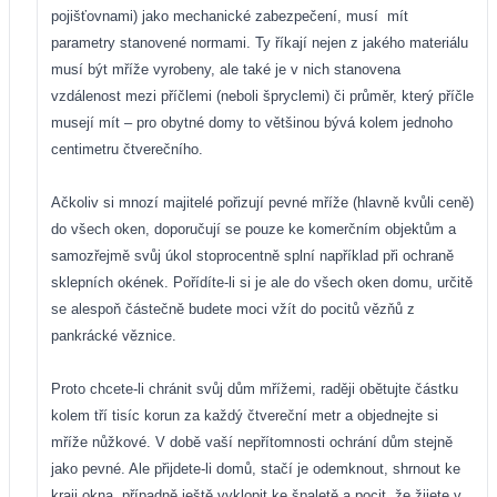
pojišťovnami) jako mechanické zabezpečení, musí
mít
parametry stanovené normami. Ty říkají nejen z jakého materiálu
musí být mříže vyrobeny, ale také je v nich stanovena
vzdálenost mezi příčlemi (neboli špryclemi) či průměr, který příčle
musejí mít – pro obytné domy to většinou bývá kolem jednoho
centimetru čtverečního.
Ačkoliv si mnozí majitelé pořizují pevné mříže (hlavně kvůli ceně)
do všech oken, doporučují se pouze ke komerčním objektům a
samozřejmě svůj úkol stoprocentně splní například při ochraně
sklepních okének. Pořídíte-li si je ale do všech oken domu, určitě
se alespoň částečně budete moci vžít do pocitů vězňů z
pankrácké věznice.
Proto chcete-li chránit svůj dům mřížemi, raději obětujte částku
kolem tří tisíc korun za každý čtvereční metr a objednejte si
mříže nůžkové. V době vaší nepřítomnosti ochrání dům stejně
jako pevné. Ale přijdete-li domů, stačí je odemknout, shrnout ke
kraji okna, případně ještě vyklopit ke špaletě a pocit, že žijete v