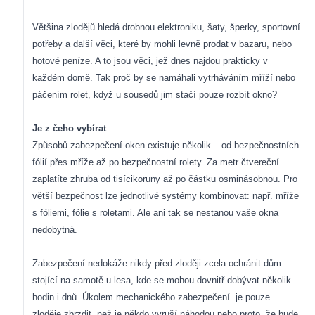
Většina zlodějů hledá drobnou elektroniku, šaty, šperky, sportovní
potřeby a další věci, které by mohli levně prodat v bazaru, nebo
hotové peníze. A to jsou věci, jež dnes najdou prakticky v
každém domě. Tak proč by se namáhali vytrháváním mříží nebo
páčením rolet, když u sousedů jim stačí pouze rozbít okno?
Je z čeho vybírat
Způsobů zabezpečení oken existuje několik – od bezpečnostních
fólií přes mříže až po bezpečnostní rolety. Za metr čtvereční
zaplatíte zhruba od tisícikoruny až po částku osminásobnou. Pro
větší bezpečnost lze jednotlivé systémy kombinovat: např. mříže
s fóliemi, fólie s roletami. Ale ani tak se nestanou vaše okna
nedobytná.
Zabezpečení nedokáže nikdy před zloději zcela ochránit dům
stojící na samotě u lesa, kde se mohou dovnitř dobývat několik
hodin i dnů. Úkolem mechanického zabezpečení
je pouze
zloděje zbrzdit, než je někdo vyruší náhodou nebo proto, že bude