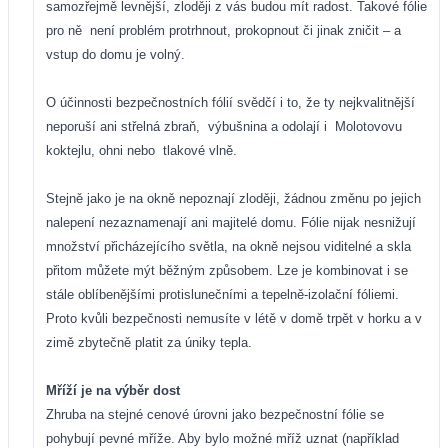
samozřejmě levnější, zloději z vás budou mít radost. Takové fólie
pro ně
není problém protrhnout, prokopnout či jinak zničit – a
vstup do domu je volný.
O účinnosti bezpečnostních fólií svědčí i to, že ty nejkvalitnější
neporuší ani střelná zbraň,
výbušnina a odolají i
Molotovovu
koktejlu, ohni nebo
tlakové vlně.
Stejně jako je na okně nepoznají zloději, žádnou změnu po jejich
nalepení nezaznamenají ani majitelé domu. Fólie nijak nesnižují
množství přicházejícího světla, na okně nejsou viditelné a skla
přitom můžete mýt běžným způsobem. Lze je kombinovat i se
stále oblíbenějšími protislunečními a tepelně-izolační fóliemi.
Proto kvůli bezpečnosti nemusíte v létě v domě trpět v horku a v
zimě zbytečně platit za úniky tepla.
Mříží je na výběr dost
Zhruba na stejné cenové úrovni jako bezpečnostní fólie se
pohybují pevné mříže. Aby bylo možné mříž uznat (například