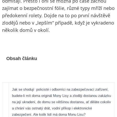
odmítají. Přesto i oni se možná po čase začnou
zajímat o bezpečnostní fólie, různé typy mříží nebo
předokenní rolety. Dojde na to po první návštěvě
zlodějů nebo v „lepším“ případě, když je vykradeno
několik domů v okolí.
Obsah článku
Jak se shodují
policisté i odborníci na zabezpečovací zařízení,
budete-li mít doma originál Mony Lisy a zloději dostanou zakázku
na její ukradení, do domu se většinou dostanou, ať děláte cokoliv
a chrání vás ostnatý drát, vodní příkop i elektronické
zabezpečení. Ale kolik lidí má doma Monu Lisu?