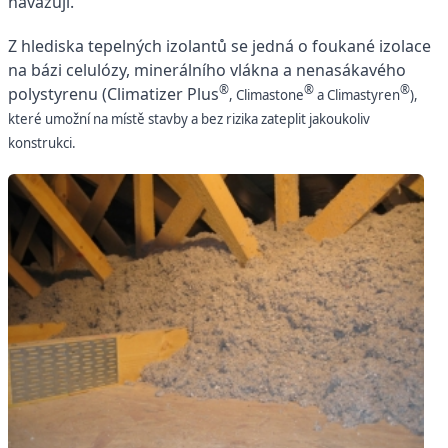
navazují.
Z hlediska tepelných izolantů se jedná o foukané izolace
na bázi celulózy, minerálního vlákna a nenasákavého
®
®
®
polystyrenu (Climatizer Plus
, Climastone
a Climastyren
),
které umožní na místě stavby a bez rizika zateplit jakoukoliv
konstrukci.