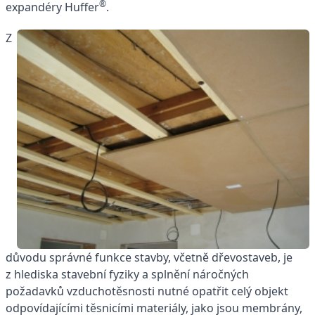
®
expandéry Huffer
.
Z
důvodu správné funkce stavby, včetně dřevostaveb, je
z hlediska stavební fyziky a splnění náročných
požadavků vzduchotěsnosti nutné opatřit celý objekt
odpovídajícími těsnicími materiály, jako jsou membrány,