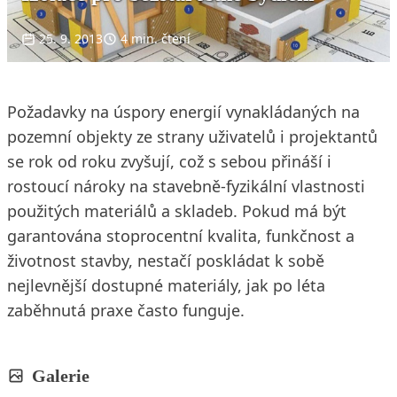
25. 9. 2013
4 min. čtení
Požadavky na úspory energií vynakládaných na
pozemní objekty ze strany uživatelů i projektantů
se rok od roku zvyšují, což s sebou přináší i
rostoucí nároky na stavebně-fyzikální vlastnosti
použitých materiálů a skladeb. Pokud má být
garantována stoprocentní kvalita, funkčnost a
životnost stavby, nestačí poskládat k sobě
nejlevnější dostupné materiály, jak po léta
zaběhnutá praxe často funguje.
Galerie