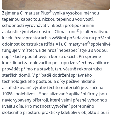
®
Zejména Climatizer Plus
vyniká vysokou měrnou
tepelnou kapacitou, nízkou tepelnou vodivostí,
schopností vyrovnávat vlhkost i protipožárními
®
a akustickými vlastnostmi. Climastone
je alternativou
k celulóze v prostorách s vyššími požadavky na požární
®
odolnost konstrukce (třída A1). Climastyren
spolehlivě
funguje v místech, kde hrozí nebezpečí styku s vodou,
například v podlahových konstrukcích. Při správné
koordinaci zateplovacího postupu lze všechny aplikace
provádět přímo na stavbě, tzn. včetně rekonstrukcí
starších domů. V případě dodržení správného
technologického postupu a díky pečlivě hlídané
a sofistikované výrobě těchto materiálů je zaručena
100% spolehlivost. Specializované aplikační firmy jsou
navíc vybaveny přístroji, které velmi přesně vyhodnotí
kvalitu díla. Pro možnost vytvoření potřebného
izolačního prostoru prakticky kdekoliv v objektu slouží