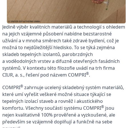
Jedině výběr kvalitních materiálů a technologií s ohledem
na jejich vzájemné působení nabídne bezstarostné
užívání a v mnoha směrech také zdravé bydlení, což je
možná to nejdůležitější hledisko. To se týká zejména
skladeb tepelných izolantů, parobrzdných
a voděodolných vrstev a difuzně otevřených fasádních
systémů. V kontextu této filozofie uvádí na trh firma
®
CIUR, a. s., řešení pod názvem COMPRI
.
®
COMPRI
zahrnuje ucelený skladebný systém materiálů,
které umí vyřešit veškeré možné situace týkající se
tepelných izolací staveb a rovněž i akustického
®
komfortu. Všechny součásti systému COMPRI
jsou
nejen kvalitativně 100% prověřené a vyzkoušené, ale
především se vzájemně doplňují a funkčně na sebe