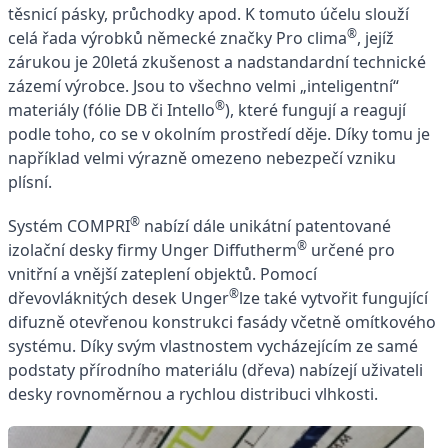
těsnicí pásky, průchodky apod. K tomuto účelu slouží
®
celá řada výrobků německé značky Pro clima
, jejíž
zárukou je 20letá zkušenost a nadstandardní technické
zázemí výrobce. Jsou to všechno velmi „inteligentní“
®
materiály (fólie DB či Intello
), které fungují a reagují
podle toho, co se v okolním prostředí děje. Díky tomu je
například velmi výrazně omezeno nebezpečí vzniku
plísní.
®
Systém COMPRI
nabízí dále unikátní patentované
®
izolační desky firmy Unger Diffutherm
určené pro
vnitřní a vnější zateplení objektů. Pomocí
®
dřevovláknitých desek Unger
lze také vytvořit fungující
difuzně otevřenou konstrukci fasády včetně omítkového
systému. Díky svým vlastnostem vycházejícím ze samé
podstaty přírodního materiálu (dřeva) nabízejí uživateli
desky rovnoměrnou a rychlou distribuci vlhkosti.