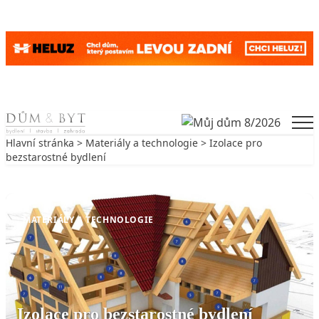
Skip to content
Men
Hlavní stránka
>
Materiály a technologie
> Izolace pro
bezstarostné bydlení
Zpět na Materiály a technologie
MATERIÁLY A TECHNOLOGIE
Izolace pro bezstarostné bydlení