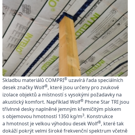
®
Skladbu materiálů COMPRI
uzavírá řada speciálních
®
desek značky Wolf
, které jsou určeny pro zvukové
izolace objektů a místností s vysokými požadavky na
®
akustický komfort. Například Wolf
Phone Star TRI jsou
třívlnné desky naplněné jemným křemičitým pískem
3
s objemovou hmotností 1350 kg/m
. Konstrukce
®
a hmotnost je velkou výhodou desek Wolf
, které tak
dokáží pokrýt velmi široké frekvenční spektrum včetně