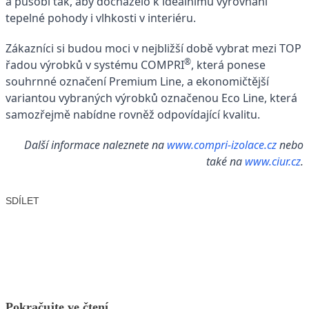
a působí tak, aby docházelo k ideálnímu vyrovnání
tepelné pohody i vlhkosti v interiéru.
Zákazníci si budou moci v nejbližší době vybrat mezi TOP
®
řadou výrobků v systému COMPRI
, která ponese
souhrnné označení Premium Line, a ekonomičtější
variantou vybraných výrobků označenou Eco Line, která
samozřejmě nabídne rovněž odpovídající kvalitu.
Další informace naleznete na
www.compri-izolace.cz
nebo
také na
www.ciur.cz
.
SDÍLET
Facebook
X
LinkedIn
Email
Pokračujte ve čtení