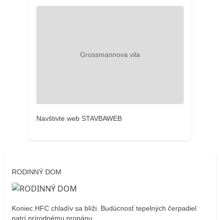
Navštivte web STAVBAWEB
RODINNÝ DOM
Koniec HFC chladív sa blíži. Budúcnosť tepelných čerpadiel
patrí prírodnému propánu