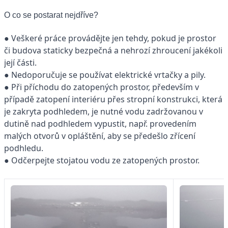
O co se postarat nejdříve?
● Veškeré práce provádějte jen tehdy, pokud je prostor
či budova staticky bezpečná a nehrozí zhroucení jakékoli
její části.
● Nedoporučuje se používat elektrické vrtačky a pily.
● Při příchodu do zatopených prostor, především v
případě zatopení interiéru přes stropní konstrukci, která
je zakryta podhledem, je nutné vodu zadržovanou v
dutině nad podhledem vypustit, např. provedením
malých otvorů v opláštění, aby se předešlo zřícení
podhledu.
● Odčerpejte stojatou vodu ze zatopených prostor.