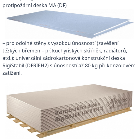
protipožární deska MA (DF)
– pro odolné stěny s vysokou únosností (zavěšení
těžkých břemen – př. kuchyňských skříněk, radiátorů,
atd.): univerzální sádrokartonová konstrukční deska
RigiStabil (DFRIEH2) s únosností až 80 kg při konzolovém
zatížení.