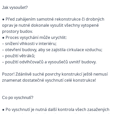
Jak vysoušet?
● Před zahájením samotné rekonstrukce či drobných
oprav je nutné dokonale vysušit všechny vytopené
prostory budov.
● Proces vysychání může urychlit:
– snížení vlhkosti v interiéru;
– otevření budovy, aby se zajistila cirkulace vzduchu;
– použití větráků;
– použití odvlhčovačů a vysoušečů uvnitř budovy.
Pozor! Zdánlivě suché povrchy konstrukcí ještě nemusí
znamenat dostatečné vyschnutí celé konstrukce!
Co po vyschnutí?
● Po vyschnutí je nutná další kontrola všech zasažených