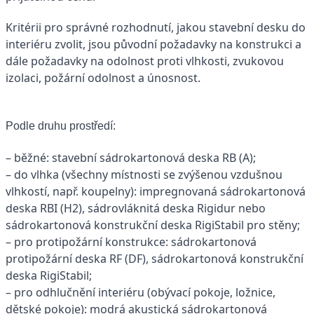
Kritérii pro správné rozhodnutí, jakou stavební desku do
interiéru zvolit, jsou původní požadavky na konstrukci a
dále požadavky na odolnost proti vlhkosti, zvukovou
izolaci, požární odolnost a únosnost.
Podle druhu prostředí:
– běžné: stavební sádrokartonová deska RB (A);
– do vlhka (všechny místnosti se zvýšenou vzdušnou
vlhkostí, např. koupelny): impregnovaná sádrokartonová
deska RBI (H2), sádrovláknitá deska Rigidur nebo
sádrokartonová konstrukční deska RigiStabil pro stěny;
– pro protipožární konstrukce: sádrokartonová
protipožární deska RF (DF), sádrokartonová konstrukční
deska RigiStabil;
– pro odhlučnění interiéru (obývací pokoje, ložnice,
dětské pokoje): modrá akustická sádrokartonová