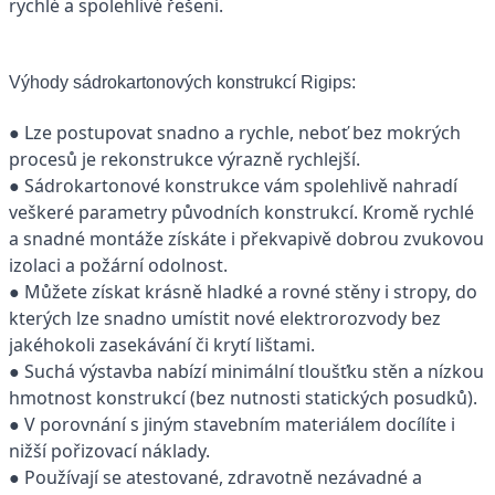
rychlé a spolehlivé řešení.
Výhody sádrokartonových konstrukcí Rigips:
● Lze postupovat snadno a rychle, neboť bez mokrých
procesů je rekonstrukce výrazně rychlejší.
● Sádrokartonové konstrukce vám spolehlivě nahradí
veškeré parametry původních konstrukcí. Kromě rychlé
a snadné montáže získáte i překvapivě dobrou zvukovou
izolaci a požární odolnost.
● Můžete získat krásně hladké a rovné stěny i stropy, do
kterých lze snadno umístit nové elektrorozvody bez
jakéhokoli zasekávání či krytí lištami.
● Suchá výstavba nabízí minimální tloušťku stěn a nízkou
hmotnost konstrukcí (bez nutnosti statických posudků).
● V porovnání s jiným stavebním materiálem docílíte i
nižší pořizovací náklady.
● Používají se atestované, zdravotně nezávadné a