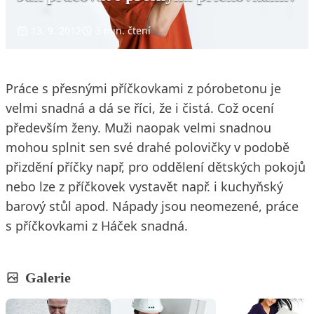
13. 9. 2012
3 min. čtení
Práce s přesnými příčkovkami z pórobetonu je
velmi snadná a dá se říci, že i čistá. Což ocení
především ženy. Muži naopak velmi snadnou
mohou splnit sen své drahé polovičky v podobě
přizdění příčky např, pro oddělení dětských pokojů
nebo lze z příčkovek vystavět např. i kuchyňský
barový stůl apod. Nápady jsou neomezené, práce
s příčkovkami z Háček snadná.
Galerie