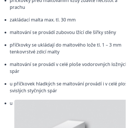
příčkovky před maltováním vždy zbavte nečistot a
prachu
zakládací malta max. tl. 30 mm
maltování se provádí zubovou lžící dle šířky stěny
příčkovky se ukládají do maltového lože tl. 1 – 3 mm
tenkovrstvé zdicí malty
maltování se provádí v celé ploše vodorovných ložných
spár
u příčkovek hladkých se maltování provádí i v celé ploš
svislých styčných spár
u