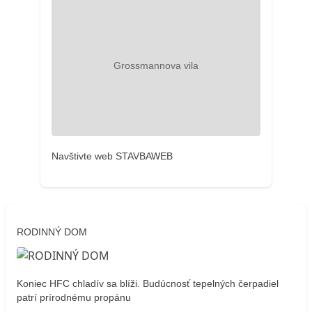
Navštivte web STAVBAWEB
RODINNÝ DOM
Koniec HFC chladív sa blíži. Budúcnosť tepelných čerpadiel
patrí prírodnému propánu