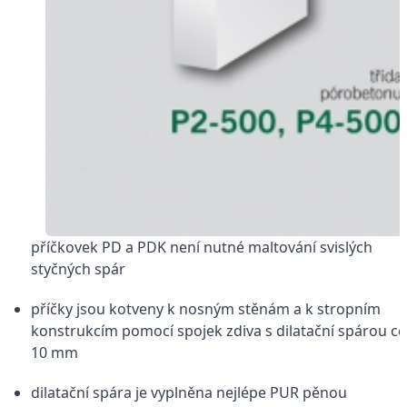
příčkovek PD a PDK není nutné maltování svislých
styčných spár
příčky jsou kotveny k nosným stěnám a k stropním
konstrukcím pomocí spojek zdiva s dilatační spárou cc
10 mm
dilatační spára je vyplněna nejlépe PUR pěnou