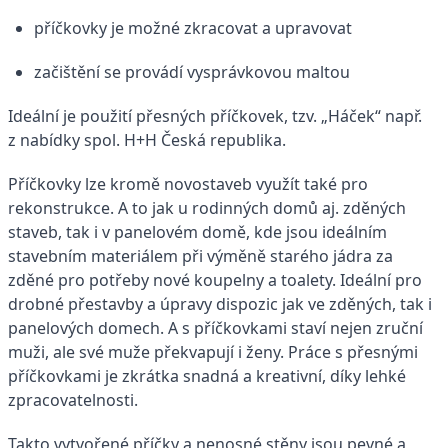
příčkovky je možné zkracovat a upravovat
začištění se provádí vysprávkovou maltou
Ideální je použití přesných příčkovek, tzv. „Háček“ např.
z nabídky spol. H+H Česká republika.
Příčkovky lze kromě novostaveb využít také pro
rekonstrukce. A to jak u rodinných domů aj. zděných
staveb, tak i v panelovém domě, kde jsou ideálním
stavebním materiálem při výměně starého jádra za
zděné pro potřeby nové koupelny a toalety. Ideální pro
drobné přestavby a úpravy dispozic jak ve zděných, tak i
panelových domech. A s příčkovkami staví nejen zruční
muži, ale své muže překvapují i ženy. Práce s přesnými
příčkovkami je zkrátka snadná a kreativní, díky lehké
zpracovatelnosti.
Takto vytvořené příčky a nenosné stěny jsou pevné a