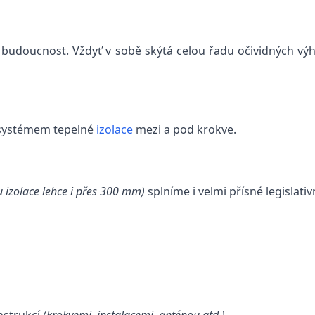
á budoucnost. Vždyť v sobě skýtá celou řadu očividných v
 systémem tepelné
izolace
mezi a pod krokve.
u izolace lehce i přes 300 mm)
splníme i velmi přísné legislati
nstrukcí
(krokvemi, instalacemi, anténou atd.)
.