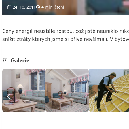
24. 10. 2011
4 min. čtení
Ceny energií neustále rostou, což jistě neuniklo niko
snížit ztráty kterých jsme si dříve nevšímali. V byto
Galerie