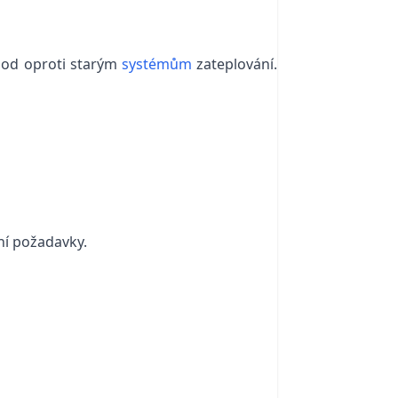
ýhod oproti starým
systémům
zateplování.
vní požadavky.