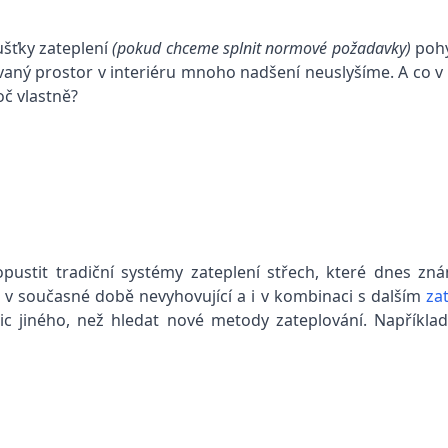
ušťky zateplení
(pokud chceme splnit normové požadavky)
pohy
bývaný prostor v interiéru mnoho nadšení neuslyšíme. A co v
oč vlastně?
ustit tradiční systémy zateplení střech, které dnes zn
iž v současné době nevyhovující a i v kombinaci s dalším
za
c jiného, než hledat nové metody zateplování. Například