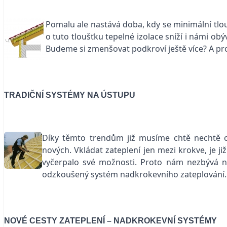
Pomalu ale nastává doba, kdy se minimální tlo
o tuto tloušťku tepelné izolace sníží i námi o
Budeme si zmenšovat podkroví ještě více? A pr
TRADIČNÍ SYSTÉMY NA ÚSTUPU
Díky těmto trendům již musíme chtě nechtě op
nových. Vkládat zateplení jen mezi krokve, je j
vyčerpalo své možnosti. Proto nám nezbývá ni
odzkoušený systém nadkrokevního zateplování.
NOVÉ CESTY ZATEPLENÍ – NADKROKEVNÍ SYSTÉMY