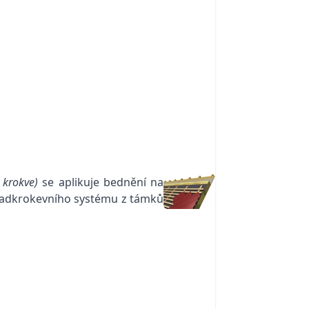
i krokve)
se aplikuje bednění na
 nadkrokevního systému z támků