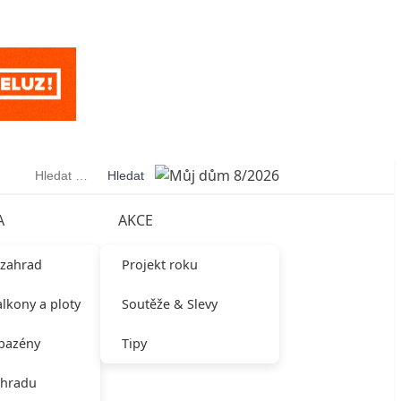
Vyhledávání
A
AKCE
 zahrad
Projekt roku
alkony a ploty
Soutěže & Slevy
 bazény
Tipy
ahradu