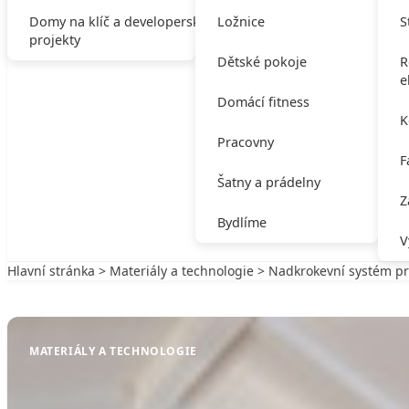
Domy na klíč a developerské
Ložnice
S
projekty
Dětské pokoje
R
e
Domácí fitness
K
Pracovny
F
Šatny a prádelny
Z
Bydlíme
V
Hlavní stránka
>
Materiály a technologie
> Nadkrokevní systém pro
Zpět na Materiály a technologie
MATERIÁLY A TECHNOLOGIE