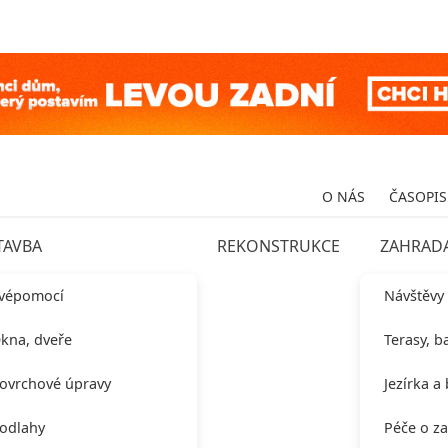
O NÁS
ČASOPIS
TAVBA
REKONSTRUKCE
ZAHRAD
vépomocí
Návštěvy
kna, dveře
Terasy, b
ovrchové úpravy
Jezírka a
odlahy
Péče o z