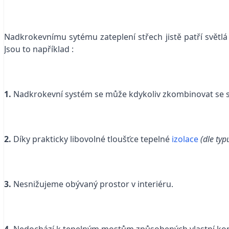
Nadkrokevnímu sytému zateplení střech jistě patří světl
Jsou to například :
1.
Nadkrokevní systém se může kdykoliv zkombinovat se
2.
Díky prakticky libovolné tloušťce tepelné
izolace
(dle typ
3.
Nesnižujeme obývaný prostor v interiéru.
4.
Nedochází k tepelným mostům způsobených vlastní ko