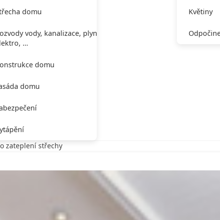
třecha domu
Květiny
ozvody vody, kanalizace, plynu,
Odpočine
lektro, …
onstrukce domu
asáda domu
abezpečení
ytápění
 zateplení střechy