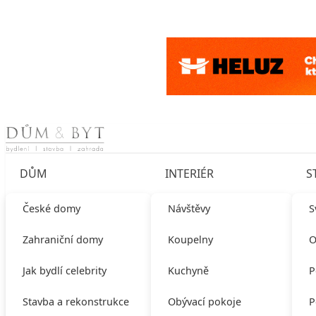
Skip to content
DŮM
INTERIÉR
S
České domy
Návštěvy
S
Zahraniční domy
Koupelny
O
Jak bydlí celebrity
Kuchyně
P
Stavba a rekonstrukce
Obývací pokoje
P