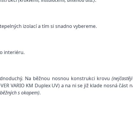
tepelných izolací a tím si snadno vybereme.
 interiéru.
 jednoduchý. Na běžnou nosnou konstrukci krovu
(nejčastěj
SOVER VARIO KM Duplex UV) a na ni se již klade nosná část
noběžných s okapem)
.