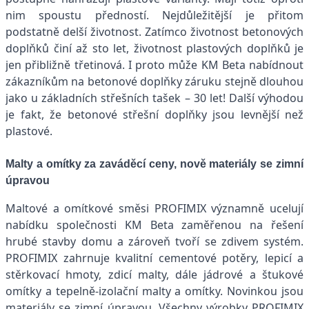
nim spoustu předností. Nejdůležitější je přitom
podstatně delší životnost. Zatímco životnost betonových
doplňků činí až sto let, životnost plastových doplňků je
jen přibližně třetinová. I proto může KM Beta nabídnout
zákazníkům na betonové doplňky záruku stejně dlouhou
jako u základních střešních tašek – 30 let! Další výhodou
je fakt, že betonové střešní doplňky jsou levnější než
plastové.
Malty a omítky za zaváděcí ceny, nově materiály se zimní
úpravou
Maltové a omítkové směsi PROFIMIX významně ucelují
nabídku společnosti KM Beta zaměřenou na řešení
hrubé stavby domu a zároveň tvoří se zdivem systém.
PROFIMIX zahrnuje kvalitní cementové potěry, lepicí a
stěrkovací hmoty, zdicí malty, dále jádrové a štukové
omítky a tepelně-izolační malty a omítky. Novinkou jsou
materiály se zimní úpravou. Všechny výrobky PROFIMIX