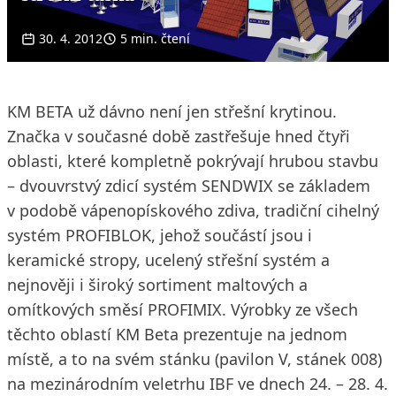
30. 4. 2012
5 min. čtení
KM BETA už dávno není jen střešní krytinou.
Značka v současné době zastřešuje hned čtyři
oblasti, které kompletně pokrývají hrubou stavbu
– dvouvrstvý zdicí systém SENDWIX se základem
v podobě vápenopískového zdiva, tradiční cihelný
systém PROFIBLOK, jehož součástí jsou i
keramické stropy, ucelený střešní systém a
nejnověji i široký sortiment maltových a
omítkových směsí PROFIMIX. Výrobky ze všech
těchto oblastí KM Beta prezentuje na jednom
místě, a to na svém stánku (pavilon V, stánek 008)
na mezinárodním veletrhu IBF ve dnech 24. – 28. 4.