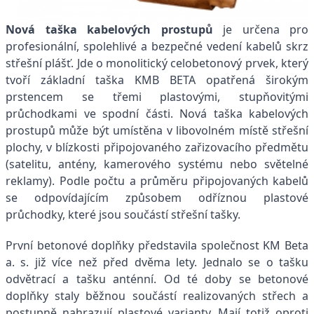
Nová taška
kabelových prostupů
je určena pro
profesionální, spolehlivé a bezpečné vedení kabelů skrz
střešní plášť.
Jde o monolitický celobetonový prvek, který
tvoří základní taška KMB BETA opatřená širokým
prstencem se třemi plastovými, stupňovitými
průchodkami ve spodní části. Nová taška kabelových
prostupů může být umístěna v libovolném místě střešní
plochy, v blízkosti připojovaného zařizovacího předmětu
(satelitu, antény, kamerového systému nebo světelné
reklamy). Podle počtu a průměru připojovaných kabelů
se odpovídajícím způsobem odříznou plastové
průchodky, které jsou součástí střešní tašky.
První betonové doplňky představila společnost KM Beta
a. s. již více než před dvěma lety. Jednalo se o tašku
odvětrací a tašku anténní. Od té doby se betonové
doplňky staly běžnou součástí realizovaných střech a
postupně nahrazují plastové varianty. Mají totiž oproti