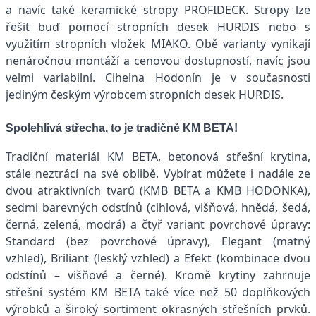
a navíc také keramické stropy PROFIDECK. Stropy lze
řešit buď pomocí stropních desek HURDIS nebo s
využitím stropních vložek MIAKO. Obě varianty vynikají
nenáročnou montáží a cenovou dostupností, navíc jsou
velmi variabilní. Cihelna Hodonín je v současnosti
jediným českým výrobcem stropních desek HURDIS.
Spolehlivá střecha, to je tradičně KM BETA!
Tradiční materiál KM BETA, betonová střešní krytina,
stále neztrácí na své oblibě. Vybírat můžete i nadále ze
dvou atraktivních tvarů (KMB BETA a KMB HODONKA),
sedmi barevných odstínů (cihlová, višňová, hnědá, šedá,
černá, zelená, modrá) a čtyř variant povrchové úpravy:
Standard (bez povrchové úpravy), Elegant (matný
vzhled), Briliant (lesklý vzhled) a Efekt (kombinace dvou
odstínů – višňové a černé). Kromě krytiny zahrnuje
střešní systém KM BETA také více než 50 doplňkových
výrobků a široký sortiment okrasných střešních prvků.