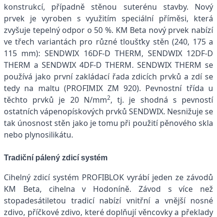
konstrukcí, případně stěnou suterénu stavby. Nový
prvek je vyroben s využitím speciální příměsi, která
zvyšuje tepelný odpor o 50 %. KM Beta nový prvek nabízí
ve třech variantách pro různé tloušťky stěn (240, 175 a
115 mm): SENDWIX 16DF-D THERM, SENDWIX 12DF-D
THERM a SENDWIX 4DF-D THERM. SENDWIX THERM se
používá jako první zakládací řada zdicích prvků a zdí se
tedy na maltu (PROFIMIX ZM 920). Pevnostní třída u
2
těchto prvků je 20 N/mm
, tj. je shodná s pevností
ostatních vápenopískových prvků SENDWIX. Nesnižuje se
tak únosnost stěn jako je tomu při použití pěnového skla
nebo plynosilikátu.
Tradiční pálený zdicí systém
Cihelný zdicí systém PROFIBLOK vyrábí jeden ze závodů
KM Beta, cihelna v Hodoníně. Závod s více než
stopadesátiletou tradicí nabízí vnitřní a vnější nosné
zdivo, příčkové zdivo, které doplňují věncovky a překlady