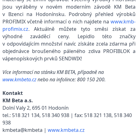
jsou vyráběny v novém moderním závodě KM Beta
v Bzenci na Hodonínsku. Podrobný přehled výrobků
PROFIMIX včetně informací o nich najdete na
www.kmb-
profimix.cz
. Aktuálně můžete tyto směsi získat za
výhodné zaváděcí ceny. Lepidlo této značky
v odpovídajícím množství navíc získáte zcela zdarma při
objednávce broušeného páleného zdiva PROFIBLOK a
vápenopískových prvků SENDWIX!
Více informací na stánku KM BETA, případně na
www.kmbeta.cz
nebo na infolince: 800 150 200.
Kontakt
KM Beta a.s.
Dolní Valy 2, 695 01 Hodonín
tel.: 518 321 134, 518 340 938 | fax: 518 321 138, 518 340
938
kmbeta@kmbeta |
www.kmbeta.cz