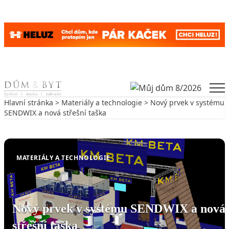
Skip to content
Men
Hlavní stránka
>
Materiály a technologie
> Nový prvek v systému
SENDWIX a nová střešní taška
Zpět na Materiály a technologie
MATERIÁLY A TECHNOLOGIE
Nový prvek v systému SENDWIX a nová
střešní taška