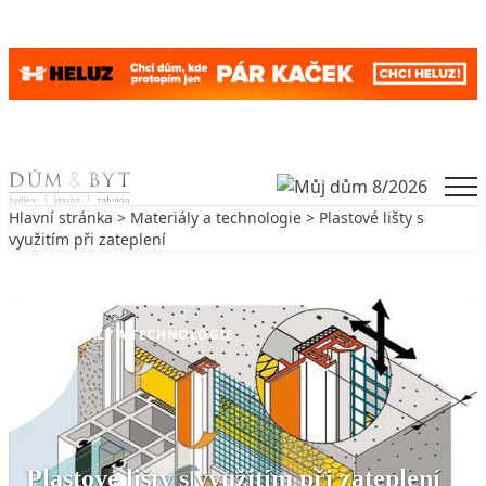
Skip to content
Men
Hlavní stránka
>
Materiály a technologie
> Plastové lišty s
využitím při zateplení
Zpět na Materiály a technologie
MATERIÁLY A TECHNOLOGIE
Plastové lišty s využitím při zateplení