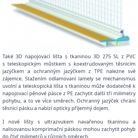
Také 3D napojovací lišta s tkaninou 3D 275 SL z PVC
s teleskopickým můstkem s koextrudovaným těsnicím
jazýčkem a ochranným jazýčkem z TPE nalezne své
zájemce. Stažením odlamovaní lamely se mechanismus
uvolní a teleskopická lišta s tkaninou může dodatečně k
napojovací pěnové pásce z PE zachytit další tři milimetry
pohybu, a to ve více směrech. Ochranný jazýček chrání
těsnicí pásku a nabízí opticky příjemný dojem.
I nové lišty s ultrazvukem navařenou tkaninou a
nalisovanou komprimační páskou mohou zachytit pohyb
do čtyř milimetrů v různých směrech.