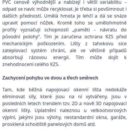
PVC cenově výhodnější a nabízejí i větší variabilitu –
odpad se navíc může recyklovat. Je třeba si povšimnout i
dalších předností. Umělá hmota je lehčí a dá se snáze
upravit pomocí nůžek. Kromě toho se umělohmotné
profily vyznačují schopností „paměti – návratu do
původní polohy“. Tím je zaručena ochrana KZS před
mechanickým poškozením. Lišty z tahokovu sice
zateplovací systém chrání, ale ve většině případů
absorbují rázovou energii. Tím může dojít k
znehodnocení celého KZS.
Zachycení pohybu ve dvou a třech směrech
Tam, kde běžná napojovací okenní lišta nedokáže
eliminovat síly, které jsou na ní vytvářeny, jsou v
posledních letech trendem tzv. 2D a nově 3D napojovací
okenní lišty. Uplatnění naleznou u velkootvorových
výplní, jakými jsou výlohy, nestandardní okna, garáže,
prosklená schodiště panelových domů atd.