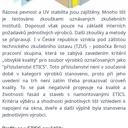
Rázová pevnost a UV stabilita jsou zajištěny. Mnoho lišt
je testováno zkouškami uznávaných zkušebních
institutů. Doposud však pouze na základě interních
požadavků jednotlivých výrobců. Další zkoušky a metody
se připravují. I v České republice vznikla pod záštitou
technického zkušebního ústavu (TZUS – pobočka Brno)
pracovní skupina, která se zabývá zavedením kritérií
„obvyklé kvality“ pro soubor výrobků označovaných jako
“příslušenství ETICS“. Toto příslušenství není v současné
době v kategorii výrobků stanoveno, proto při jeho
uvedení na trh není zatím třeba prokazovat úroveň
kvality. To se pak negativně projevuje na kvalitě a
životnosti fasád a staveb s namontovanými ETICS.
Kritéria výběru a vhodnosti jednotlivých lišt vzhledem k
napojení na okna, dveře a další výplně byla stanovena
jednotlivými výrobci.