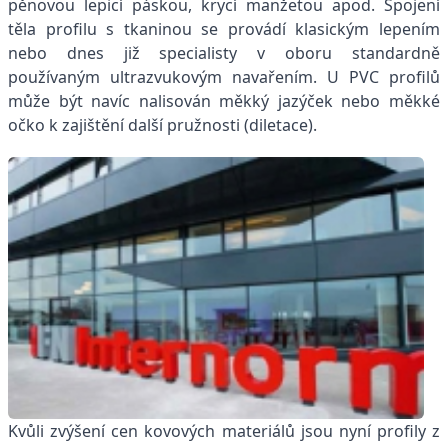
pěnovou lepicí páskou, krycí manžetou apod. Spojení
těla profilu s tkaninou se provádí klasickým lepením
nebo dnes již specialisty v oboru standardně
používaným ultrazvukovým navařením. U PVC profilů
může být navíc nalisován měkký jazýček nebo měkké
očko k zajištění další pružnosti (diletace).
Kvůli zvýšení cen kovových materiálů jsou nyní profily z