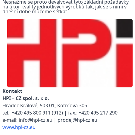
Nesnažme se proto devalvovat tyto základní požadavky
na úkor kvality jednotlivých výrobků tak, jak se s nimi v
dnešní době můžeme setkat.
Kontakt
HPI – CZ spol. s. r. o.
Hradec Králové, 503 01
,
Kotrčova 306
tel.: +420 495 800 911 (912) | fax.: +420 495 217 290
e-mail: info@hpi-cz.eu | prodej@hpi-cz.eu
www.hpi-cz.eu