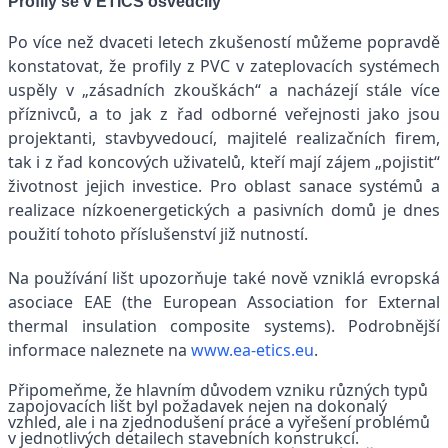
Profily se v ETICS osvědčily
Po více než dvaceti letech zkušeností můžeme popravdě
konstatovat, že profily z PVC v zateplovacích systémech
uspěly v „zásadních zkouškách“ a nacházejí stále více
příznivců, a to jak z řad odborné veřejnosti jako jsou
projektanti, stavbyvedoucí, majitelé realizačních firem,
tak i z řad koncových uživatelů, kteří mají zájem „pojistit“
životnost jejich investice. Pro oblast sanace systémů a
realizace nízkoenergetických a pasivních domů je dnes
použití tohoto příslušenství již nutností.
Na používání lišt upozorňuje také nově vzniklá evropská
asociace EAE (the European Association for External
thermal insulation composite systems). Podrobnější
informace naleznete na
www.ea-etics.eu
.
Připomeňme, že hlavním důvodem vzniku různých typů
zapojovacích lišt byl požadavek nejen na dokonalý
vzhled, ale i na zjednodušení práce a vyřešení problémů
v jednotlivých detailech stavebních konstrukcí.