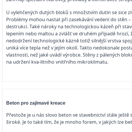
U vylehčených dutých bloků s množstvím dutin se sice zle
Problémy mohou nastat při zasekávání vedení do stěn – 
destrukci. Také nároky na technologickou kázeň při stav
lepením nebo maltou a zvlášť ve druhém případě hrozí, 
nedodržení technologické kázně totiž silnější vrstva spo
uniká více tepla než v jejím okolí. Takto nedokonale pos
vlastnosti, než jaké uvádí výrobce. Stěny z pálených blok
na udržení kva-litního vnitřního mikroklimatu.
Beton pro zajímavé kreace
Přestože je u nás slovo beton ve stavebnictví stále ješt
široké. Je to také tím, že je mnoho forem, v jakých lze be