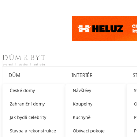
Skip to content
DŮM
INTERIÉR
S
České domy
Návštěvy
S
Zahraniční domy
Koupelny
O
Jak bydlí celebrity
Kuchyně
P
Stavba a rekonstrukce
Obývací pokoje
P