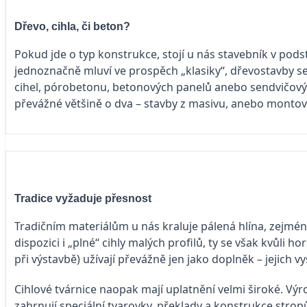
Dřevo, cihla, či beton?
Pokud jde o typ konstrukce, stojí u nás stavebník v pods
jednoznačně mluví ve prospěch „klasiky“, dřevostavby se
cihel, pórobetonu, betonových panelů anebo sendvičovýc
převážné většině o dva – stavby z masivu, anebo monto
Tradice vyžaduje přesnost
Tradičním materiálům u nás kraluje pálená hlína, zejména
dispozici i „plné“ cihly malých profilů, ty se však kvůli 
při výstavbě) užívají převážně jen jako doplněk – jejich 
Cihlové tvárnice naopak mají uplatnění velmi široké. Výr
zahrnují speciální tvarovky, překlady a konstrukce strop