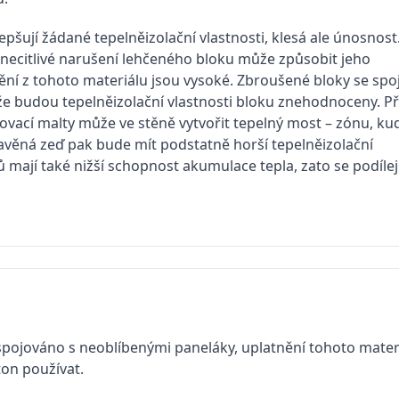
pšují žádané tepelněizolační vlastnosti, klesá ale únosnost
necitlivé narušení lehčeného bloku může způsobit jeho
ění z tohoto materiálu jsou vysoké. Zbroušené bloky se spoj
že budou tepelněizolační vlastnosti bloku znehodnoceny. Př
jovací malty může ve stěně vytvořit tepelný most – zónu, ku
tavěná zeď pak bude mít podstatně horší tepelněizolační
ů mají také nižší schopnost akumulace tepla, zato se podílej
ě spojováno s neoblíbenými paneláky, uplatnění tohoto mater
ton používat.