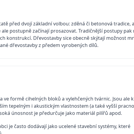
tatě před dvojí základní volbou: zděná či betonová tradice, 
 ale postupně začínají prosazovat. Tradičnější postupy pak
h konstrukcí. Dřevostavby sice obecně skýtají možnost mno
vané dřevostavby z předem vyrobených dílů.
 ve formě cihelných bloků a vylehčených tvárnic. Jsou ale k
horším tepelným i akustickým vlastnostem (a také vyšší pracno
vysoká únosnost je předurčuje jako materiál pilířů apod.
obci je často dodávají jako ucelené stavební systémy, které
ů.