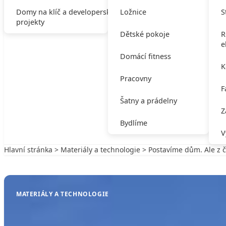
Domy na klíč a developerské
Ložnice
S
projekty
Dětské pokoje
R
e
Domácí fitness
K
Pracovny
F
Šatny a prádelny
Z
Bydlíme
V
Hlavní stránka
>
Materiály a technologie
> Postavíme dům. Ale z 
Zpět na Materiály a technologie
MATERIÁLY A TECHNOLOGIE