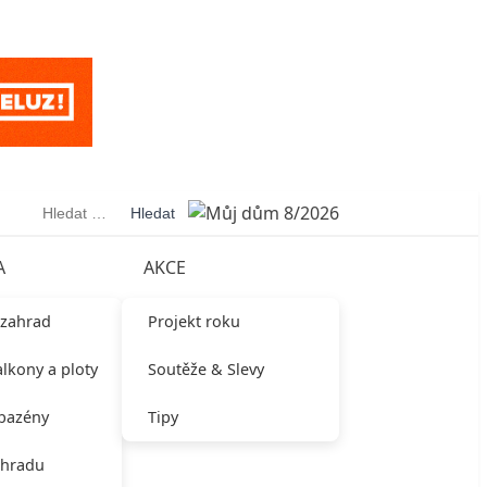
Vyhledávání
A
AKCE
 zahrad
Projekt roku
alkony a ploty
Soutěže & Slevy
 bazény
Tipy
ahradu