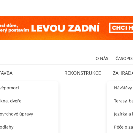
O NÁS
ČASOPIS
TAVBA
REKONSTRUKCE
ZAHRAD
vépomocí
Návštěvy
kna, dveře
Terasy, b
ovrchové úpravy
Jezírka a
odlahy
Péče o z