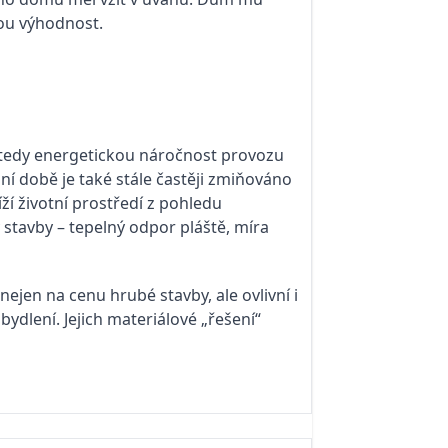
vou výhodnost.
a tedy energetickou náročnost provozu
í době je také stále častěji zmiňováno
ží životní prostředí z pohledu
y stavby – tepelný odpor pláště, míra
nejen na cenu hrubé stavby, ale ovlivní i
dlení. Jejich materiálové „řešení“