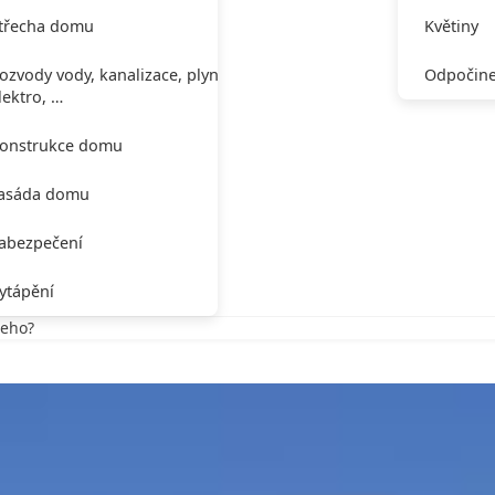
třecha domu
Květiny
ozvody vody, kanalizace, plynu,
Odpočine
lektro, …
onstrukce domu
asáda domu
abezpečení
ytápění
čeho?