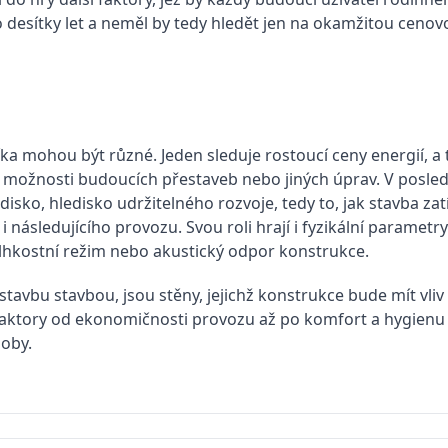
po desítky let a neměl by tedy hledět jen na okamžitou ceno
ka mohou být různé. Jeden sleduje rostoucí ceny energií, 
možnosti budoucích přestaveb nebo jiných úprav. V posledn
isko, hledisko udržitelného rozvoje, tedy to, jak stavba zatí
i následujícího provozu. Svou roli hrají i fyzikální parametr
lhkostní režim nebo akustický odpor konstrukce.
 stavbu stavbou, jsou stěny, jejichž konstrukce bude mít vliv 
aktory od ekonomičnosti provozu až po komfort a hygienu by
oby.