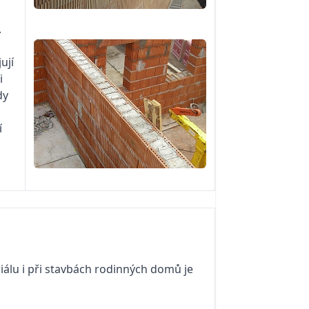
.
ují
i
dy
í
iálu i při stavbách rodinných domů je