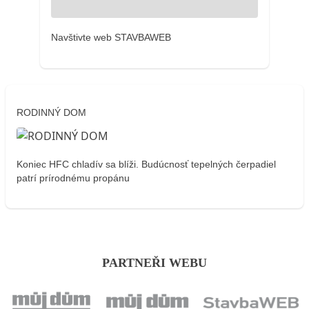
Navštivte web STAVBAWEB
RODINNÝ DOM
Koniec HFC chladív sa blíži. Budúcnosť tepelných čerpadiel
patrí prírodnému propánu
PARTNEŘI WEBU