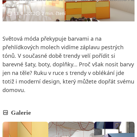
13. 8. 2012
2 min. čtení
Světová móda překypuje barvami a na
přehlídkových molech vidíme záplavu pestrých
tónů. V současné době trendy velí pořídit si
barevné šaty, boty, doplňky… Proč však nosit barvy
jen na těle? Ruku v ruce s trendy v oblékání jde
totiž i moderní design, který můžete dopřát svému
domovu.
Galerie