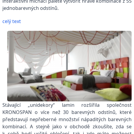
interaktivní míchací paletě vytvořit hravé kombinace z 55
jednobarevných odstínů.
celý text
Stávající „unidekory“ lamin rozšířila společnost
KRONOSPAN o více než 30 barevných odstínů, které
představují nepřeberné množství nápaditých barevných
kombinací. A stejně jako v obchodě zkoušíte, zda se
k sobě hodí určité oblečení, tak i zde máte možnost