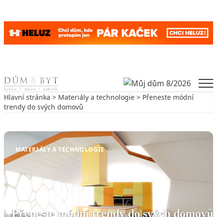
Skip to content
Men
Hlavní stránka
>
Materiály a technologie
> Přeneste módní
trendy do svých domovů
Zpět na Materiály a technologie
MATERIÁLY A TECHNOLOGIE
Přeneste módní trendy do svých domovů