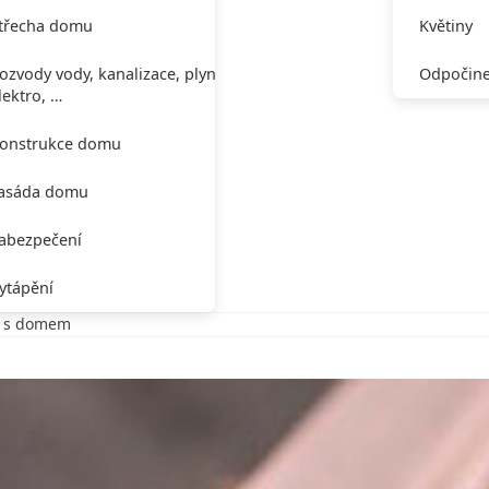
třecha domu
Květiny
ozvody vody, kanalizace, plynu,
Odpočine
lektro, …
onstrukce domu
asáda domu
abezpečení
ytápění
a s domem