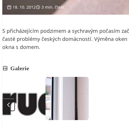
18. 10. 2012
3 min. čtení
S přicházejícím podzimem a sychravým počasím začí
časté problémy českých domácností. Výměna oken m
okna s domem.
Galerie