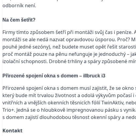
odborník není.
Na čem šetřit?
Firmy tímto způsobem šetří při montáži svůj čas i peníze.
montáži se ale nedá nazvat opravdovou úsporou. Proč? Mo
pouhé jedné sezóny), než budete muset opět řešit starost
proč montáž pouze na pěnu nefunguje je jednoduchý – jak
izolační schopnosti. Drobné trhliny a spáry způsobené mí
Přirozené spojení okna s domem – illbruck i3
Přirozené spojení okna s domem musí zajistit, že se ok
který bude mít trvalou životnost a odolá výkyvům počas
vnitřních a vnějších okenních těsnicích fólií TwinAktiv, 
Trio+. Jedná se o hloubkově impregnovanou pásku s vynika
s domem zajistí dlouhodobou těsnost okenní spáry a nedovo
Kontakt