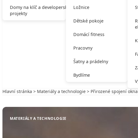
Domy na klíč a developerské
Ložnice
S
projekty
Dětské pokoje
R
e
Domácí fitness
K
Pracovny
F
Šatny a prádelny
Z
Bydlíme
V
Hlavní stránka
>
Materiály a technologie
> Přirozené spojení okn
Zpět na Materiály a technologie
MATERIÁLY A TECHNOLOGIE