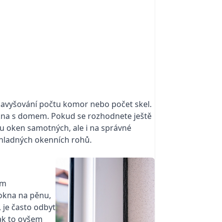
navyšování počtu komor nebo počet skel.
okna s domem. Pokud se rozhodnete ještě
u oken samotných, ale i na správné
 chladných okenních rohů.
em
okna na pěnu,
 je často odbyt
pak to ovšem