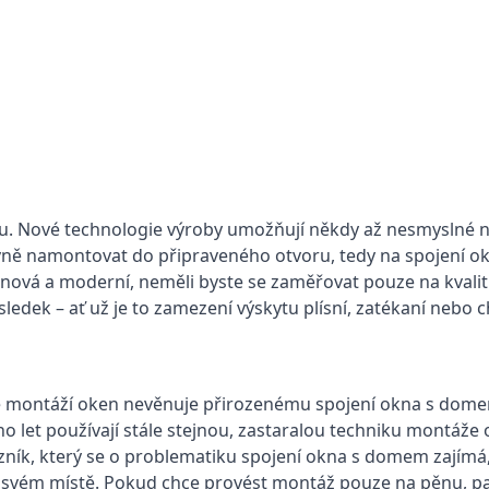
du. Nové technologie výroby umožňují někdy až nesmyslné 
rávně namontovat do připraveného otvoru, tedy na spojení 
nová a moderní, neměli byste se zaměřovat pouze na kvalit
sledek – ať už je to zamezení výskytu plísní, zatékaní nebo
h se montáží oken nevěnuje přirozenému spojení okna s dom
let používají stále stejnou, zastaralou techniku montáže 
zník, který se o problematiku spojení okna s domem zajímá,
 na svém místě. Pokud chce provést montáž pouze na pěnu, 