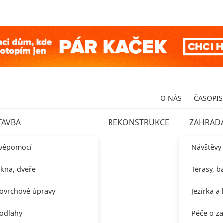
O NÁS
ČASOPIS
TAVBA
REKONSTRUKCE
ZAHRAD
vépomocí
Návštěvy
kna, dveře
Terasy, b
ovrchové úpravy
Jezírka a
odlahy
Péče o z