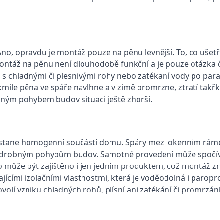
 Ano, opravdu je montáž pouze na pěnu levnější. To, co ušet
ntáž na pěnu není dlouhodobě funkční a je pouze otázka č
i s chladnými či plesnivými rohy nebo zatékaní vody po par
mile pěna ve spáře navlhne a v zimě promrzne, ztratí takř
rným pohybem budov situaci ještě zhorší.
no stane homogenní součástí domu. Spáry mezi okenním rám
í i drobným pohybům budov. Samotné provedení může spočí
nebo může být zajištěno i jen jedním produktem, což montáž 
jícími izolačními vlastnostmi, která je voděodolná i parop
lí vzniku chladných rohů, plísní ani zatékání či promrzání