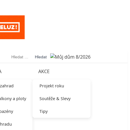
Vyhledávání
A
AKCE
 zahrad
Projekt roku
alkony a ploty
Soutěže & Slevy
 bazény
Tipy
ahradu