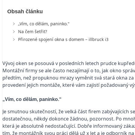
Obsah článku
„Vím, co dělám, paninko.“
Na čem šetřit?
Přirozené spojení okna s domem – illbruck i3
Vývoj oken se posouvá v posledních letech prudce kupře
Montážní firmy se ale často nezajímají o to, jak okno sp
předtím, než propuknou mrazy vyměnit svá stará okna za 
provedení jejich montáže, které vám zajistí požadovaný vý
„Vím, co dělám, paninko.“
Je smutnou skutečností, že velká část firem zabývajícíc
dostatečnou, někdy dokonce žádnou, pozornost. Po mnoho 
která je absolutně nedostačující. Dobře informovaný záka
tím, že montážník svou práci dělá už x let a je odborník