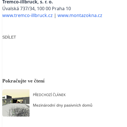
Tremco-illbruck, s. r. o.
Úvalská 737/34, 100 00 Praha 10
www.tremco-illbruck.cz
|
www.montazokna.cz
SDÍLET
Facebook
X
LinkedIn
Email
Pokračujte ve čtení
PŘEDCHOZÍ ČLÁNEK
Mezinárodní dny pasivních domů