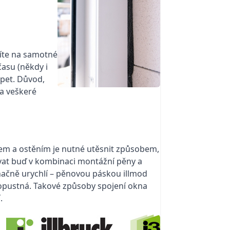
říte na samotné
asu (někdy i
apet. Důvod,
ka veškeré
em a ostěním je nutné utěsnit způsobem,
vat buď v kombinaci montážní pěny a
značně urychlí – pěnovou páskou illmod
ropustná. Takové způsoby spojení okna
.