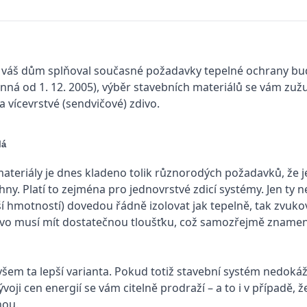
 váš dům splňoval současné požadavky tepelné ochrany bud
nná od 1. 12. 2005), výběr stavebních materiálů se vám zužu
 vícevrstvé (sendvičové) zdivo.
lá
ateriály je dnes kladeno tolik různorodých požadavků, že 
hny. Platí to zejména pro jednovrstvé zdicí systémy. Jen ty 
ší hmotností) dovedou řádně izolovat jak tepelně, tak zvuk
vo musí mít dostatečnou tloušťku, což samozřejmě znamená
všem ta lepší varianta. Pokud totiž stavební systém nedokáže
oji cen energií se vám citelně prodraží – a to i v případě,
nou.