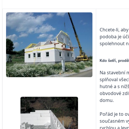
Chcete-li,
aby
podoba je úči
spolehnout na
Kdo šetří, prodě
Na stavební m
splňoval všec
hutné a s niž
obvodové zdi
domu.
Pořád je to o
současném výv
rychlou a lev