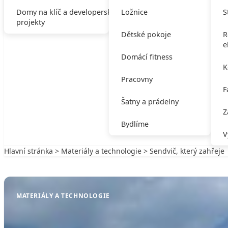
Domy na klíč a developerské
Ložnice
S
projekty
Dětské pokoje
R
e
Domácí fitness
K
Pracovny
F
Šatny a prádelny
Z
Bydlíme
V
Hlavní stránka
>
Materiály a technologie
> Sendvič, který zahřeje
Zpět na Materiály a technologie
MATERIÁLY A TECHNOLOGIE