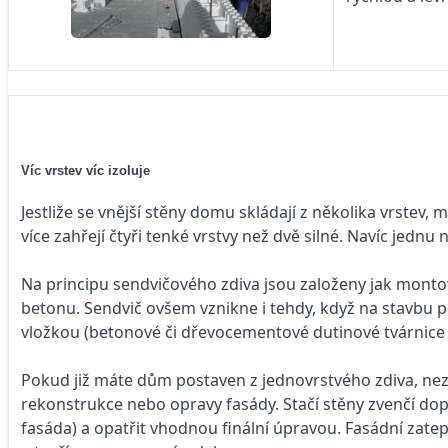
Víc vrstev víc izoluje
Jestliže se vnější stěny domu skládají z několika vrstev, m
více zahřejí čtyři tenké vrstvy než dvě silné. Navíc jednu
Na principu sendvičového zdiva jsou založeny jak monto
betonu. Sendvič ovšem vznikne i tehdy, když na stavbu p
vložkou (betonové či dřevocementové dutinové tvárnice 
Pokud již máte dům postaven z jednovrstvého zdiva, nez
rekonstrukce nebo opravy fasády. Stačí stěny zvenčí dop
fasáda) a opatřit vhodnou finální úpravou. Fasádní zatep