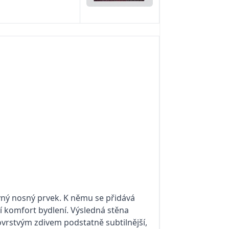
vný nosný pr­vek. K němu se přidává
ší komfort bydlení. Výsledná stěna
ovrstvým zdivem podstatně subtilnější,