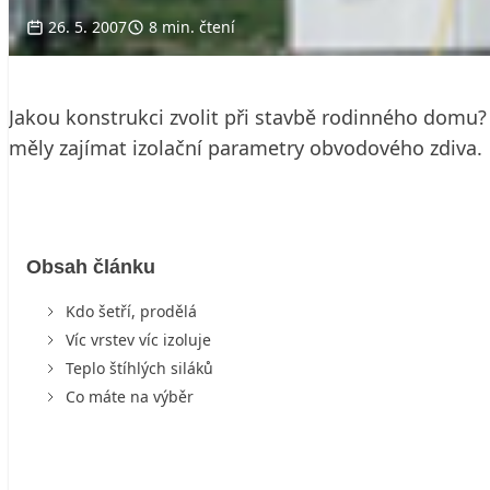
26. 5. 2007
8 min. čtení
Jakou konstrukci zvolit při stavbě rodinného domu?
měly zajímat izolační parametry obvodového zdiva.
Obsah článku
Kdo šetří, prodělá
Víc vrstev víc izoluje
Teplo štíhlých siláků
Co máte na výběr