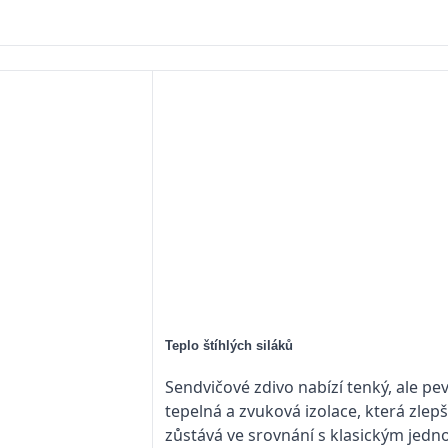
Teplo štíhlých siláků
Sendvičové zdivo nabízí tenký, ale pe
tepelná a zvuková izolace, kte­rá zlep
zůstává ve srovnání s klasickým jedn