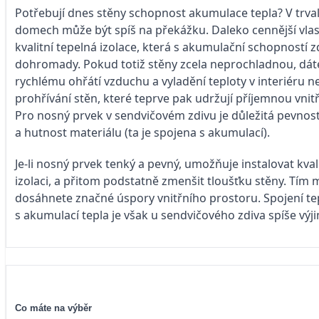
Potřebují dnes stěny schopnost akumulace tepla? V trva
domech může být spíš na překážku. Daleko cennější vlast
kvalitní tepelná izolace, která s akumulační schopností zd
dohromady. Pokud totiž stěny zcela neprochladnou, dát
rychlému ohřátí vzduchu a vyladění teploty v interiéru
prohřívání stěn, které teprve pak udržují příjemnou vnitř
Pro nosný prvek v sendvičovém zdivu je důležitá pevnost
a hutnost materiálu (ta je spojena s akumulací).
Je-li nosný prvek tenký a pevný, umožňuje instalovat kval
izolaci, a přitom podstatně zmenšit tloušťku stěny. Tím 
dosáhnete značné úspory vnitřního prostoru. Spojení te
s akumulací tepla je však u sendvičového zdiva spíše výj
Co máte na výběr