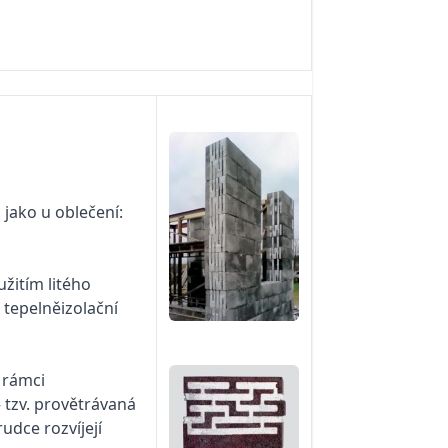
p jako u oblečení:
žitím litého
 tepelněizolační
 rámci
 tzv. provětrávaná
udce rozvíjejí