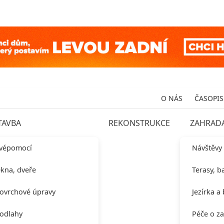
O NÁS
ČASOPIS
TAVBA
REKONSTRUKCE
ZAHRAD
vépomocí
Návštěvy
kna, dveře
Terasy, b
ovrchové úpravy
Jezírka a
odlahy
Péče o z