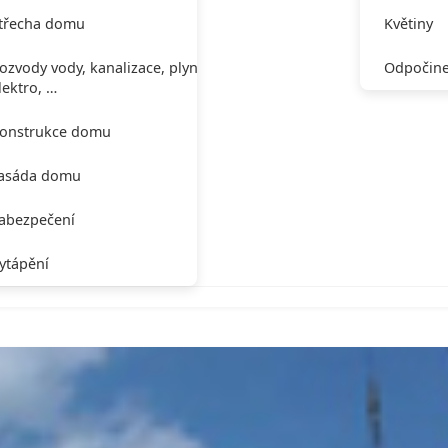
třecha domu
Květiny
ozvody vody, kanalizace, plynu,
Odpočine
lektro, …
onstrukce domu
asáda domu
abezpečení
ytápění