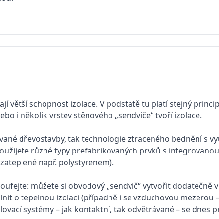
ají větší schopnost izolace. V podstatě tu platí stejný princi
 nebo i několik vrstev stěnového „sendviče“ tvoří izolace.
vané dřevostavby, tak technologie ztraceného bednění s vyu
oužijete různé typy prefabrikovaných prvků s integrovanou
zateplené např. polystyrenem).
oufejte: můžete si obvodový „sendvič“ vytvořit dodatečně v
lnit o tepelnou izolaci (případně i se vzduchovou mezerou –
lovací systémy – jak kontaktní, tak odvětrávané – se dnes pr