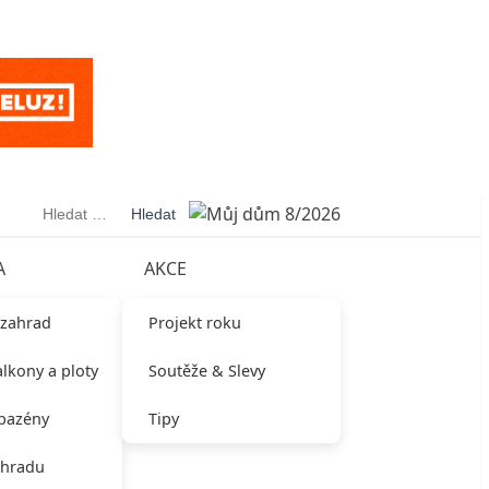
Vyhledávání
A
AKCE
 zahrad
Projekt roku
alkony a ploty
Soutěže & Slevy
 bazény
Tipy
ahradu