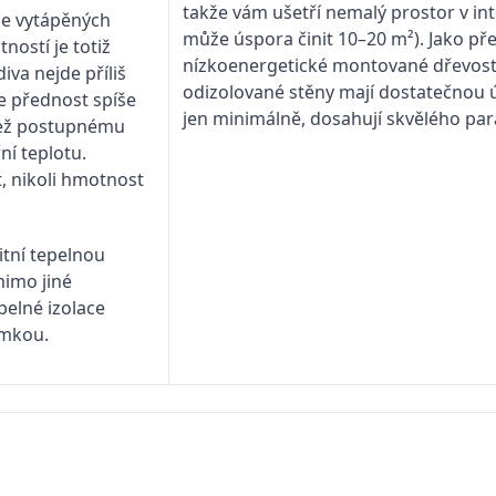
takže vám ušetří nemalý prostor v in
le vytápěných
může úspora činit 10–20 m²). Jako pře
ností je totiž
nízkoenergetické montované dřevostav
iva nejde příliš
odizolované stěny mají dostatečnou ú
e přednost spíše
jen minimálně, dosahují skvělého pa
 než postupnému
ní teplotu.
, nikoli hmotnost
itní tepelnou
mimo jiné
pelné izolace
imkou.