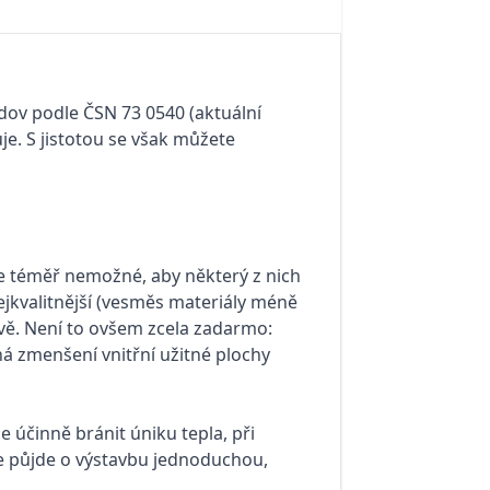
ov podle ČSN 73 0540 (aktuální
je. S jistotou se však můžete
je téměř nemožné, aby některý z nich
nejkvalitnější (vesměs materiály méně
ově. Není to ovšem zcela zadarmo:
 zmenšení vnitřní užitné plochy
 účinně bránit úniku tepla, při
 že půjde o výstavbu jednoduchou,