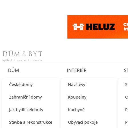
Skip to content
DŮM
INTERIÉR
S
České domy
Návštěvy
S
Zahraniční domy
Koupelny
O
Jak bydlí celebrity
Kuchyně
P
Stavba a rekonstrukce
Obývací pokoje
P