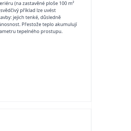
teriéru (na zastavěné ploše 100 m²
svědčivý příklad lze uvést
by: jejich ten­ké, důsledně
nos­nost. Přestože teplo akumulují
rametru tepelného prostupu.