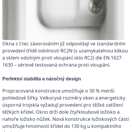
Okna s I-tec závorováním již odpovídají ve standardním
provedení třídě odolnosti RC2N (s uzamykatelnou klikou
a sklem odolným proti vloupání sklo RC2) dle EN 1627-
1630 – sériově testovaná ochrana proti vloupání.
Perfektní stabilita a náročný design
Propracovaná konstrukce umožňuje o 30 % menší
pohledové šířky. Velkorysé rozměry oken a energeticky
úsporná trojskla vyžadují provedení pro těžké zatížení
těžkých křídel. Okno drží dole čtyřkloubové ložisko a
nahoře ložisko nůžek. Nová konstrukce ložiskových částí
umožňuje hmotnosti křídel do 130 kg u kompaktního