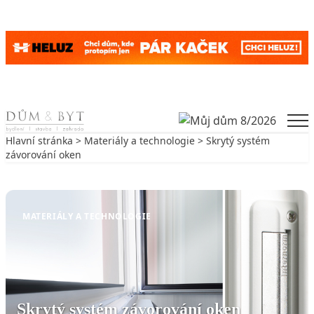
Skip to content
Men
Hlavní stránka
>
Materiály a technologie
> Skrytý systém
závorování oken
Zpět na Materiály a technologie
MATERIÁLY A TECHNOLOGIE
Skrytý systém závorování oken