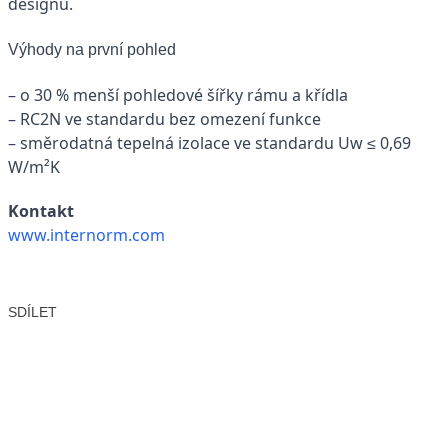
designu.
Výhody na první pohled
– o 30 % menší pohledové šířky rámu a křídla
– RC2N ve standardu bez omezení funkce
– směrodatná tepelná izolace ve standardu Uw ≤ 0,69
W/m²K
Kontakt
www.internorm.com
SDÍLET
Facebook
X
LinkedIn
Email