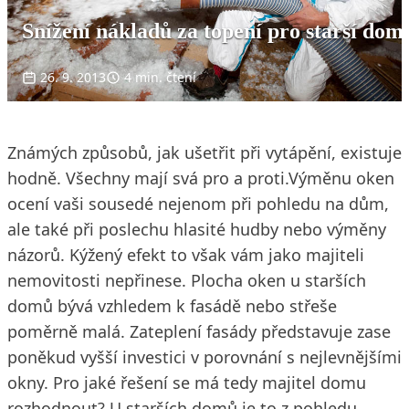
Snížení nákladů za topení pro starší dom
26. 9. 2013
4 min. čtení
Známých způsobů, jak ušetřit při vytápění, existuje
hodně. Všechny mají svá pro a proti.Výměnu oken
ocení vaši sousedé nejenom při pohledu na dům,
ale také při poslechu hlasité hudby nebo výměny
názorů. Kýžený efekt to však vám jako majiteli
nemovitosti nepřinese. Plocha oken u starších
domů bývá vzhledem k fasádě nebo střeše
poměrně malá. Zateplení fasády představuje zase
poněkud vyšší investici v porovnání s nejlevnějšími
okny. Pro jaké řešení se má tedy majitel domu
rozhodnout? U starších domů je to z pohledu