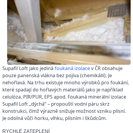
Supafil Loft jako jediná
foukaná izolace
v ČR obsahuje
pouze panenská vlákna bez pojiva (chemikálií). Je
nehořlavá. Na trhu existuje mnoho výrobků pro foukání,
které spadají do hořlavých materiálů jako je například
celulóza, PIR/PUR, EPS apod. Foukaná minerální izolace
Supafil Loft „dýchá“ – propouští vodní páru skrz
konstrukci, čímž výrazně snižuje možnost vzniku plísní.
Je odolná vůči horku, vlhku, plísním i škůdcům.
RYCHLÉ ZATEPLENÍ