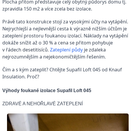
Plocha přitom představuje celý obytný půdorys domu tj.
zpravidla 150 m2 a více zcela bez izolace.
Právě tato konstrukce stojí za vysokými účty na vytápění.
Nejrychlejší a nejlevnější cesta k výrazně nižším účtům je
zateplení prostoru foukanou izolací. Náklady na vytápění
dokáže snížit až o 30 % a cena se přitom pohybuje
v řádech desetitisíců.
Zateplení půdy
je zdaleka
nejrozumnějším a nejekonomičtějším řešením.
Čím a s kým zateplit? Chtějte Supafil Loft 045 od Knauf
Insulation. Proč?
Výhody foukané izolace Supafil Loft 045
ZDRAVÉ A NEHOŘLAVÉ ZATEPLENÍ