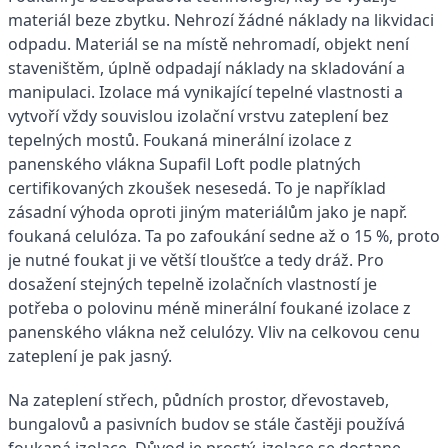
materiál beze zbytku. Nehrozí žádné náklady na likvidaci
odpadu. Materiál se na místě nehromadí, objekt není
staveništěm, úplně odpadají náklady na skladování a
manipulaci. Izolace má vynikající tepelné vlastnosti a
vytvoří vždy souvislou izolační vrstvu zateplení bez
tepelných mostů. Foukaná minerální izolace z
panenského vlákna Supafil Loft podle platných
certifikovaných zkoušek nesesedá. To je například
zásadní výhoda oproti jiným materiálům jako je např.
foukaná celulóza. Ta po zafoukání sedne až o 15 %, proto
je nutné foukat ji ve větší tloušťce a tedy dráž. Pro
dosažení stejných tepelně izolačních vlastností je
potřeba o polovinu méně minerální foukané izolace z
panenského vlákna než celulózy. Vliv na celkovou cenu
zateplení je pak jasný.
Na zateplení střech, půdních prostor, dřevostaveb,
bungalovů a pasivních budov se stále častěji používá
foukaná izolace. Důvod je prostý, izolace se dostane