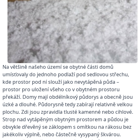
Na většině našeho území se obytné části domů
umísťovaly do jednoho podlaží pod sedlovou střechu,
kde prostor pod ní slouží jako nevytápěná půda –
prostor pro uložení všeho co v obytném prostoru
překáží. Domy mají obdélníkový půdorys a obecně jsou
úzké a dlouhé. Půdorysně tedy zabírají relativně velkou
plochu. Zdi jsou zpravidla tlusté kamenné nebo cihlové.
Strop nad vytápěným obytným prostorem a půdou je
obvykle dřevěný se záklopem s omítkou na rákosu bez
jakékoliv výplně, nebo částečně vysypaný škvárou.