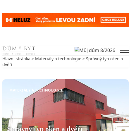
Skip to content
Men
Hlavní stránka
>
Materiály a technologie
> Správný typ oken a
dvěří
Zpět na Materiály a technologie
MATERIÁLY A TECHNOLOGIE
Správný typ oken a dvěří