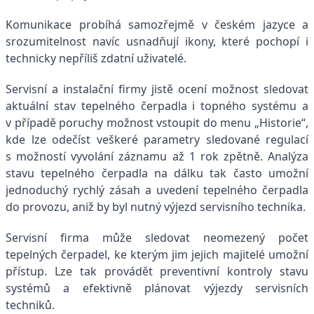
Komunikace probíhá samozřejmě v českém jazyce a
srozumitelnost navíc usnadňují ikony, které pochopí i
technicky nepříliš zdatní uživatelé.
Servisní a instalační firmy jistě ocení možnost sledovat
aktuální stav tepelného čerpadla i topného systému a
v případě poruchy možnost vstoupit do menu „Historie“,
kde lze odečíst veškeré parametry sledované regulací
s možností vyvolání záznamu až 1 rok zpětně. Analýza
stavu tepelného čerpadla na dálku tak často umožní
jednoduchý rychlý zásah a uvedení tepelného čerpadla
do provozu, aniž by byl nutný výjezd servisního technika.
Servisní firma může sledovat neomezený počet
tepelných čerpadel, ke kterým jim jejich majitelé umožní
přístup. Lze tak provádět preventivní kontroly stavu
systémů a efektivně plánovat výjezdy servisních
techniků.