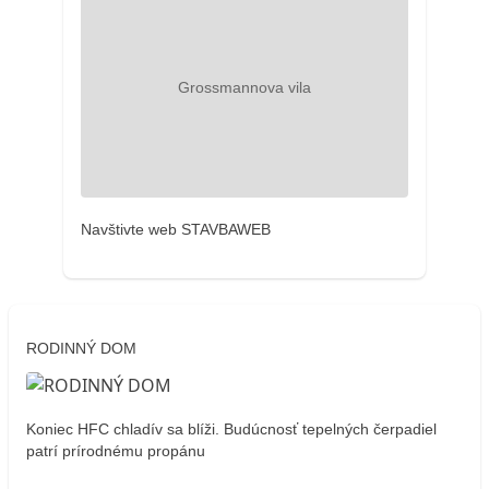
Navštivte web STAVBAWEB
RODINNÝ DOM
Koniec HFC chladív sa blíži. Budúcnosť tepelných čerpadiel
patrí prírodnému propánu