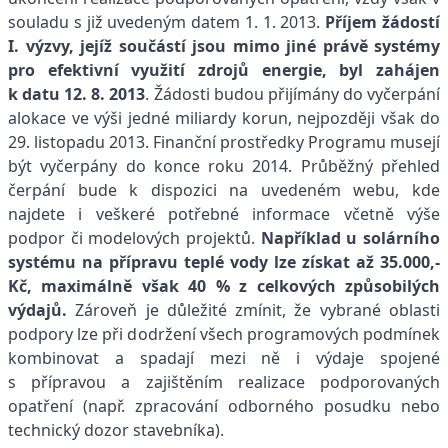
souladu s již uvedeným datem 1. 1. 2013.
Příjem žádostí
I. výzvy, jejíž součástí jsou mimo jiné právě systémy
pro efektivní využití zdrojů energie, byl zahájen
k datu 12. 8. 2013
. Žádosti budou přijímány do vyčerpání
alokace ve výši jedné miliardy korun, nejpozději však do
29. listopadu 2013. Finanční prostředky Programu musejí
být vyčerpány do konce roku 2014. Průběžný přehled
čerpání bude k dispozici na uvedeném webu, kde
najdete i veškeré potřebné informace včetně výše
podpor či modelových projektů.
Například u solárního
systému na přípravu teplé vody lze získat až 35.000,-
Kč, maximálně však 40 % z celkových způsobilých
výdajů.
Zároveň je důležité zmínit, že vybrané oblasti
podpory lze při dodržení všech programových podmínek
kombinovat a spadají mezi ně i výdaje spojené
s přípravou a zajištěním realizace podporovaných
opatření (např. zpracování odborného posudku nebo
technický dozor stavebníka).