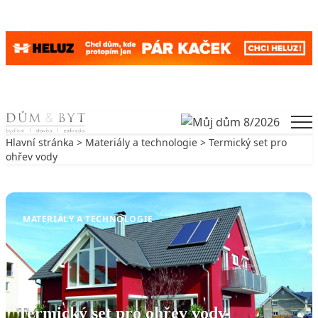
Skip to content
Men
Hlavní stránka
>
Materiály a technologie
> Termický set pro
ohřev vody
Zpět na Materiály a technologie
MATERIÁLY A TECHNOLOGIE
Termický set pro ohřev vody