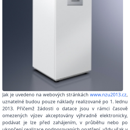
Jak je uvedeno na webových stránkách
www.nzu2013.cz
,
uznatelné budou pouze náklady realizované po 1. lednu
2013. Přičemž žádosti o datace jsou v rámci časově
omezených výzev akceptovány výhradně elektronicky,
podávat je lze před zahájením, v průběhu nebo po
ukončení realizace podporovaných opatření, vždy však v