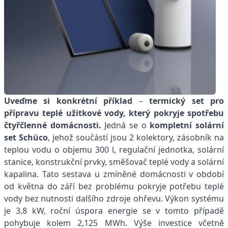
Uveďme si konkrétní příklad
–
termický set pro
přípravu teplé užitkové vody, který pokryje spotřebu
čtyřčlenné domácnosti.
Jedná se o
kompletní solární
set Schüco
, jehož součástí jsou 2 kolektory, zásobník na
teplou vodu o objemu 300 l, regulační jednotka, solární
stanice, konstrukční prvky, směšovač teplé vody a solární
kapalina. Tato sestava u zmíněné domácnosti v období
od května do září bez problému pokryje potřebu teplé
vody bez nutnosti dalšího zdroje ohřevu. Výkon systému
je 3,8 kW, roční úspora energie se v tomto případě
pohybuje kolem 2,125 MWh. Výše investice včetně