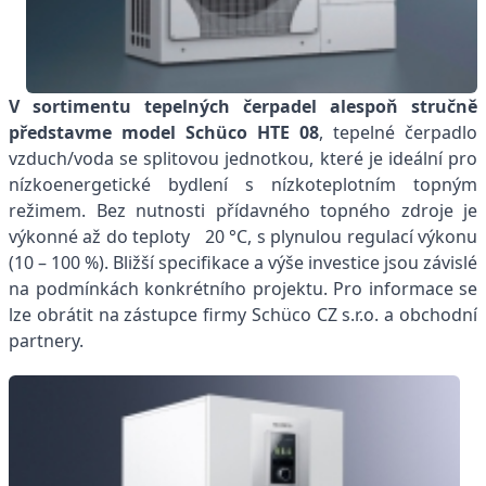
V sortimentu tepelných čerpadel alespoň stručně
představme model Schüco HTE 08
, tepelné čerpadlo
vzduch/voda se splitovou jednotkou, které je ideální pro
nízkoenergetické bydlení s nízkoteplotním topným
režimem. Bez nutnosti přídavného topného zdroje je
výkonné až do teploty 20 °C, s plynulou regulací výkonu
(10 – 100 %). Bližší specifikace a výše investice jsou závislé
na podmínkách konkrétního projektu. Pro informace se
lze obrátit na zástupce firmy Schüco CZ s.r.o. a obchodní
partnery.