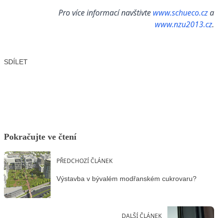
Pro více informací navštivte
www.schueco.cz
a
www.nzu2013.cz
.
SDÍLET
Facebook
X
LinkedIn
Email
Pokračujte ve čtení
PŘEDCHOZÍ ČLÁNEK
Výstavba v bývalém modřanském cukrovaru?
DALŠÍ ČLÁNEK