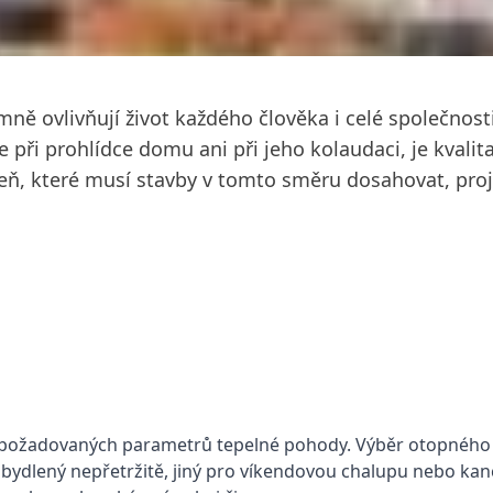
ně ovlivňují život každého člověka i celé společnosti
při prohlídce domu ani při jeho kolaudaci, je kvalit
ň, které musí stavby v tomto směru dosahovat, projek
ní požadovaných parametrů tepelné pohody. Výběr otopného 
 obydlený nepřetržitě, jiný pro víkendovou chalupu nebo k