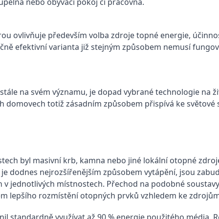
oupelna nebo obývací pokoj či pracovna.
rou ovlivňuje především volba zdroje topné energie, účinno
nančně efektivní varianta již stejným způsobem nemusí fungov
 stále na svém významu, je dopad vybrané technologie na ži
ch domovech totiž zásadním způsobem přispívá ke světové sp
tech byl masivní krb, kamna nebo jiné lokální otopné zdro
ý je dodnes nejrozšířenějším způsobem vytápění, jsou zabu
ch v jednotlivých místnostech. Přechod na podobné sousta
em lepšího rozmístění otopných prvků vzhledem ke zdrojů
ožnil standardně využívat až 90 % energie použitého média.