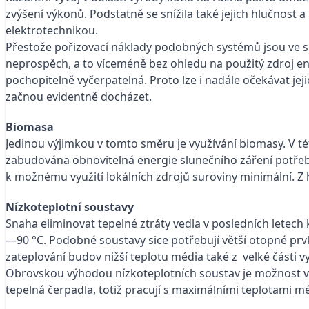
zvýšení výkonů. Podstatně se snížila také jejich hlučnost 
elektrotechnikou.
Přestože pořizovací náklady podobných systémů jsou ve sro
neprospěch, a to víceméně bez ohledu na použitý zdroj energi
pochopitelně vyčerpatelná. Proto lze i nadále očekávat j
začnou evidentně docházet.
Biomasa
Jedinou výjimkou v tomto směru je využívání biomasy. V tét
zabudována obnovitelná energie slunečního záření potřebn
k možnému využití lokálních zdrojů suroviny minimální. 
Nízkoteplotní soustavy
Snaha eliminovat tepelné ztráty vedla v posledních letech
—90 °C. Podobné soustavy sice potřebují větší otopné prvky 
zateplování budov nižší teplotu média také z velké části
Obrovskou výhodou nízkoteplotních soustav je možnost využ
tepelná čerpadla, totiž pracují s maximálními teplotami m