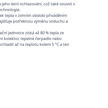
eho letní ochlazování, což také souvisí s
echnologie.
tek tepla v zimním období přiváděním
zajišťuje potřebnou výměnu vzduchu a
ční jednotce získá až 80 % tepla ze
í kolektor, tepelné čerpadlo nebo
chladit až na teplotu kolem 5 °C a ten