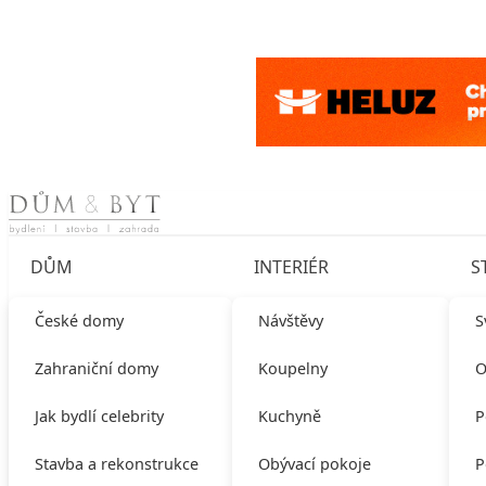
Skip to content
DŮM
INTERIÉR
S
České domy
Návštěvy
S
Zahraniční domy
Koupelny
O
Jak bydlí celebrity
Kuchyně
P
Stavba a rekonstrukce
Obývací pokoje
P