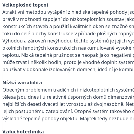
Velkoplošné topení
Atraktivní metodou vytápění z hlediska tepelné pohody js
právě v možnosti zapojení do nízkoteplotních soustav ja
konstrukcích staveb a použití kvalitních oken se značně
toku do celé plochy konstrukce v případě plošných topný
Výhodou a zároveň nevýhodou těchto systémů je jejich vys
okolních hmotných konstrukcích naakumulované vysoké mno
teplotu. Nízká tepelná pružnost se naopak jako negativní
může trvat i několik hodin, proto je vhodné doplnit sys
používat v dokonale izolovaných domech, ideální je komb
Nízká variabilita
Obecným problémem tradičních i nízkoteplotních systémů j
tělesa jsou dnes i u relativně úsporných domů dimenzová
nejbližších deseti dvaceti let vzrostou až dvojnásobně. 
jejich postupnému zateplování. Otopný systém takového d
výsledné tepelné pohody objektu. Majiteli tedy nezbude n
Vzduchotechnika