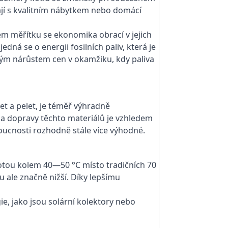
dají s kvalitním nábytkem nebo domácí
ém měřítku se ekonomika obrací v jejich
dná se o energii fosilních paliv, která je
mým nárůstem cen v okamžiku, kdy paliva
et a pelet, je téměř výhradně
 a dopravy těchto materiálů je vzhledem
oucnosti rozhodně stále více výhodné.
lotou kolem 40—50 °C místo tradičních 70
u ale značně nižší. Díky lepšímu
e, jako jsou solární kolektory nebo