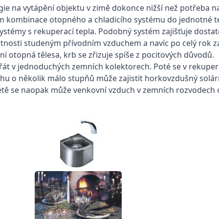
 na vytápění objektu v zimě dokonce nižší než potřeba na j
em kombinace otopného a chladicího systému do jednotné t
systémy s rekuperací tepla. Podobný systém zajišťuje dosta
ístnosti studeným přívodním vzduchem a navíc po celý rok 
í otopná tělesa, krb se zřizuje spíše z pocitových důvodů.
át v jednoduchých zemních kolektorech. Poté se v rekupera
u o několik málo stupňů může zajistit horkovzdušný solárn
 létě se naopak může venkovní vzduch v zemních rozvodech o