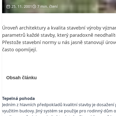
25. 11. 2001
7 min. čtení
Úroveň architektury a kvalita stavební výroby význam
parametrů každé stavby, který paradoxně neodhalíte 
Přestože stavební normy u nás jasně stanovují úrove
často opomíjejí.
Obsah článku
Tepelná pohoda
Jedním z hlavních předpokladů kvalitní stavby je dosaže
využitím budovy. Jiný systém se použije pro rodinný dům