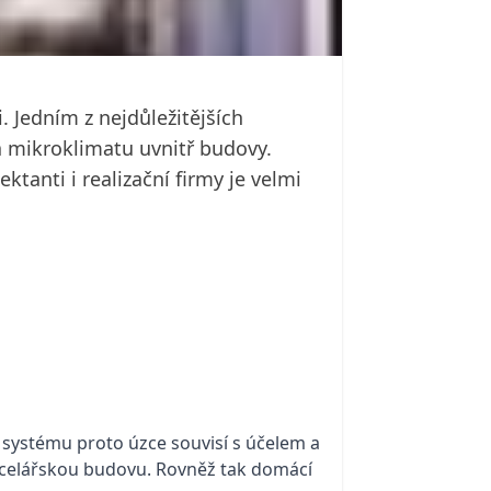
. Jedním z nejdůležitějších
a mikroklimatu uvnitř budovy.
tanti i realizační firmy je velmi
systému proto úzce souvisí s účelem a
ancelářskou budovu. Rovněž tak domácí