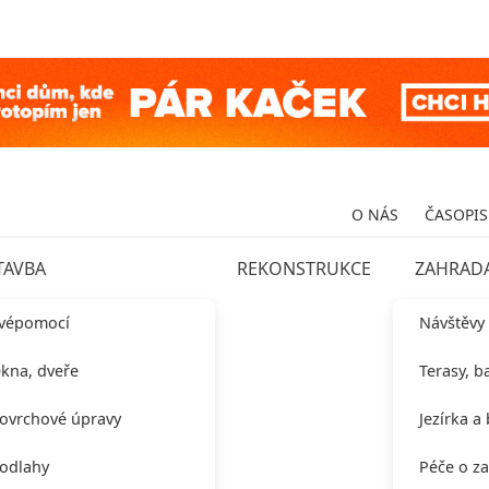
O NÁS
ČASOPIS
TAVBA
REKONSTRUKCE
ZAHRAD
vépomocí
Návštěvy
kna, dveře
Terasy, b
ovrchové úpravy
Jezírka a
odlahy
Péče o z