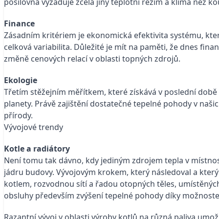
posilovna vyžaduje zcela jiný teplotní režim a klima než k
Finance
Zásadním kritériem je ekonomická efektivita systému, kte
celková variabilita. Důležité je mít na paměti, že dnes fi
změně cenových relací v oblasti topných zdrojů.
Ekologie
Třetím stěžejním měřítkem, které získává v poslední době
planety. Právě zajištění dostatečné tepelné pohody v naši
přírody.
Vývojové trendy
Kotle a radiátory
Není tomu tak dávno, kdy jediným zdrojem tepla v místnos
jádru budovy. Vývojovým krokem, který následoval a kter
kotlem, rozvodnou sítí a řadou otopných těles, umístěný
obsluhy především zvýšení tepelné pohody díky možnost
Razantní vývoj v oblasti výroby kotlů na různá paliva um