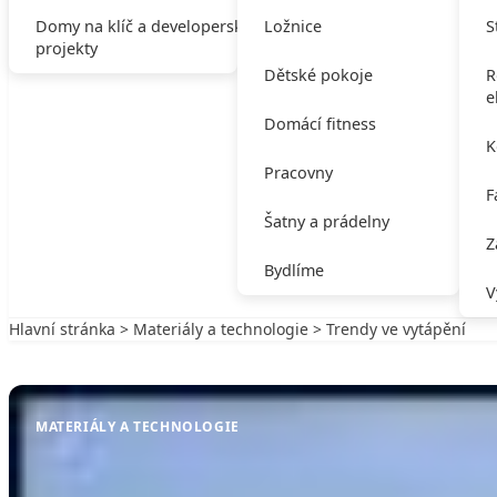
Domy na klíč a developerské
Ložnice
S
projekty
Dětské pokoje
R
e
Domácí fitness
K
Pracovny
F
Šatny a prádelny
Z
Bydlíme
V
Hlavní stránka
>
Materiály a technologie
> Trendy ve vytápění
Zpět na Materiály a technologie
MATERIÁLY A TECHNOLOGIE