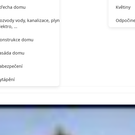
třecha domu
Květiny
ozvody vody, kanalizace, plynu,
Odpočine
lektro, …
onstrukce domu
asáda domu
abezpečení
ytápění