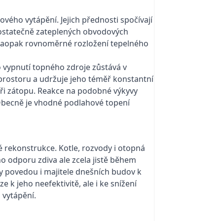
ého vytápění. Jejich přednosti spočívají
dostatečně zateplených obvodových
. Naopak rovnoměrné rozložení tepelného
 vypnutí topného zdroje zůstává v
prostoru a udržuje jeho téměř konstantní
 při zátopu. Reakce na podobné výkyvy
Obecně je vhodné podlahové topení
 rekonstrukce. Kotle, rozvody i otopná
 odporu zdiva ale zcela jistě během
y povedou i majitele dnešních budov k
 jeho neefektivitě, ale i ke snížení
 vytápění.