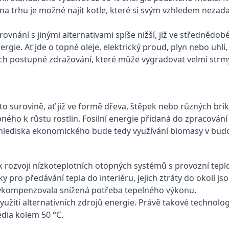
a na trhu je možné najít kotle, které si svým vzhledem neza
vnání s jinými alternativami spíše nižší, již ve střednědob
e. Ať jde o topné oleje, elektrický proud, plyn nebo uhlí, je
ejich postupné zdražování, které může vygradovat velmi str
o surovině, ať již ve formě dřeva, štěpek nebo různých brik
ého k růstu rostlin. Fosilní energie přidaná do zpracování
Z hlediska ekonomického bude tedy využívání biomasy v bud
 k rozvoji nízkoteplotních otopných systémů s provozní tep
pro předávání tepla do interiéru, jejich ztráty do okolí jso
 vykompenzovala snížená potřeba tepelného výkonu.
ití alternativních zdrojů energie. Právě takové technologi
édia kolem 50 °C.