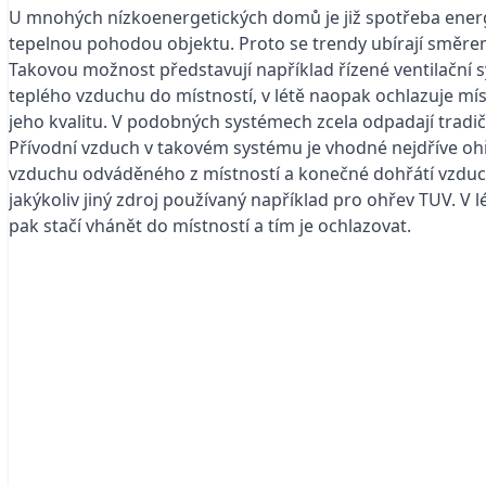
U mnohých nízkoenergetických domů je již spotřeba energie
tepelnou pohodou objektu. Proto se trendy ubírají směr
Takovou možnost představují například řízené ventilační 
teplého vzduchu do místností, v létě naopak ochlazuje m
jeho kvalitu. V podobných systémech zcela odpadají tradičn
Přívodní vzduch v takovém systému je vhodné nejdříve ohř
vzduchu odváděného z místností a konečné dohřátí vzduch
jakýkoliv jiný zdroj používaný například pro ohřev TUV. V
pak stačí vhánět do místností a tím je ochlazovat.