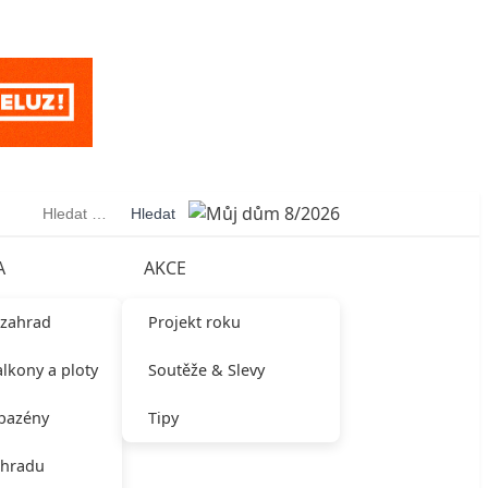
Vyhledávání
A
AKCE
 zahrad
Projekt roku
alkony a ploty
Soutěže & Slevy
 bazény
Tipy
ahradu