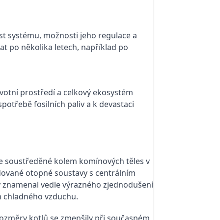
st systému, možnosti jeho regulace a
at po několika letech, například po
votní prostředí a celkový ekosystém
otřebě fosilních paliv a k devastaci
je soustředěné kolem komínových těles v
dované otopné soustavy s centrálním
vy znamenal vedle výrazného zjednodušení
m chladného vzduchu.
 Rozměry kotlů se zmenšily při současném