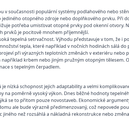
ou v současnosti populární systémy podlahového nebo stěnov
ko jediného otopného zdroje nebo doplňkového prvku. Při 
 snižuje potřeba umisťovat otopné prvky pod okenní otvory
ch prvků je pocitově mnohem příjemnější.
oká tepelná setrvačnost. Výhodu představuje v tom, že i po
žství tepla, které například v nočních hodinách sálá do 
 projeví při výrazných teplotních změnách v exteriéru nebo
tém například krbem nebo jiným pružným otopným tělesem. 
inace s tepelným čerpadlem.
e nízká schopnost jejich adaptability a velmi komplikované
ny na poměrně vysoký výkon. Dnes běžné hodnoty tepelného
Netýká se to přitom pouze novostaveb. Ekonomické argument
omu ale bude výrazně předimenzovaný, což nepovede pouze k
ic jiného než rozsáhlá a nákladná rekonstrukce nebo změna