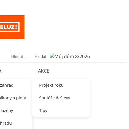
Vyhledávání
A
AKCE
 zahrad
Projekt roku
alkony a ploty
Soutěže & Slevy
 bazény
Tipy
ahradu