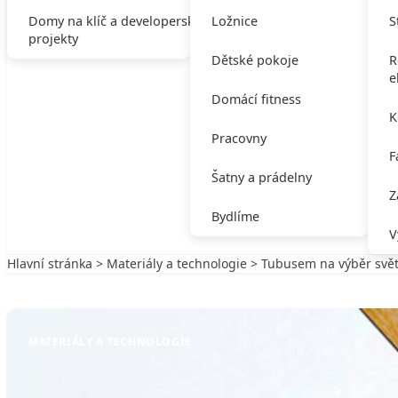
Domy na klíč a developerské
Ložnice
S
projekty
Dětské pokoje
R
e
Domácí fitness
K
Pracovny
F
Šatny a prádelny
Z
Bydlíme
V
Hlavní stránka
>
Materiály a technologie
> Tubusem na výběr svě
Zpět na Materiály a technologie
MATERIÁLY A TECHNOLOGIE