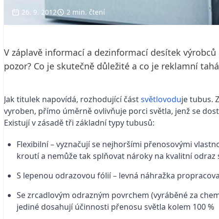
26. 9. 2012
2 min. čtení
V záplavě informací a dezinformací desítek výrobců a
pozor? Co je skutečně důležité a co je reklamní tah
Jak titulek napovídá, rozhodující část
světlovodu
je tubus. 
vyroben, přímo úměrně ovlivňuje porci světla, jenž se do
Existují v zásadě tři základní typy tubusů:
Flexibilní – vyznačují se nejhoršími přenosovými vlastn
kroutí a nemůže tak splňovat nároky na kvalitní odraz 
S lepenou odrazovou fólií – levná náhražka propracov
Se zrcadlovým odrazným povrchem (vyráběné za chemic
jediné dosahují účinnosti přenosu světla kolem 100 %