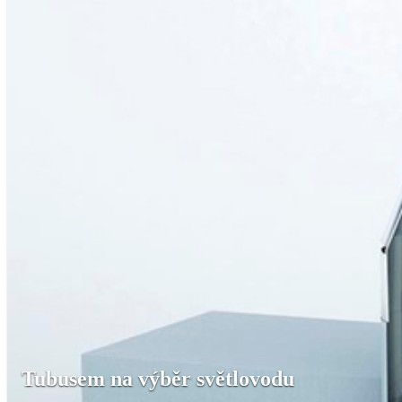
Tubusem na výběr světlovodu