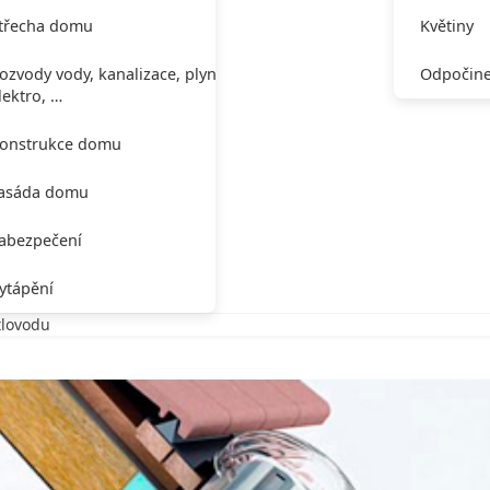
třecha domu
Květiny
ozvody vody, kanalizace, plynu,
Odpočine
lektro, …
onstrukce domu
asáda domu
abezpečení
ytápění
tlovodu