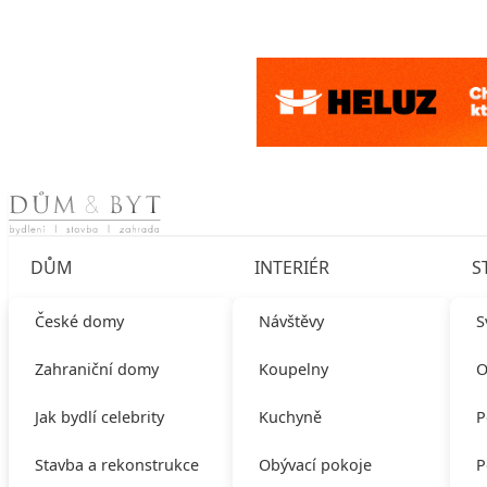
Skip to content
DŮM
INTERIÉR
S
České domy
Návštěvy
S
Zahraniční domy
Koupelny
O
Jak bydlí celebrity
Kuchyně
P
Stavba a rekonstrukce
Obývací pokoje
P