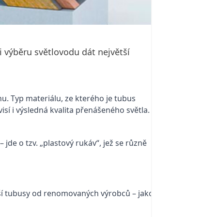
i výběru světlovodu dát největší
nu. Typ materiálu, ze kterého je tubus
sí i výsledná kvalita přenášeného světla.
jde o tzv. „plastový rukáv“, jež se různě
ší tubusy od renomovaných výrobců – jako