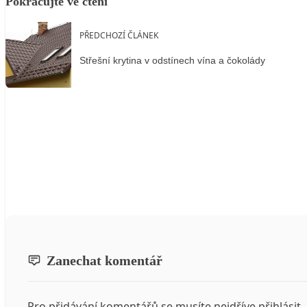
Pokračujte ve čtení
PŘEDCHOZÍ ČLÁNEK
Střešní krytina v odstínech vína a čokolády
Zanechat komentář
Pro přidávání komentářů se musíte nejdříve
přihlásit
.