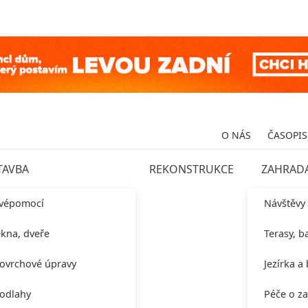
O NÁS
ČASOPIS
TAVBA
REKONSTRUKCE
ZAHRAD
vépomocí
Návštěvy
kna, dveře
Terasy, b
ovrchové úpravy
Jezírka a
odlahy
Péče o z