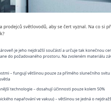
 prodejců světlovodů, aby se čert vyznal. Na co si př
ák?
Zároveň je jeho nejdražší součástí a určuje tak konečnou ce
stane do požadovaného prostoru. Na zvoleném materiálu závi
ostmi – fungují většinou pouze za přímého slunečního svitu – 
světla
anější technologie – dosahují účinnosti pouze kolem 50%
kého napařování ve vakuu) – většinou se jedná o nejdraž