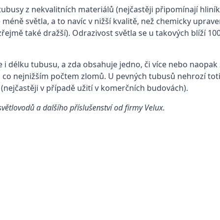
 tubusy z nekvalitních materiálů (nejčastěji připomínají h
méně světla, a to navíc v nižší kvalitě, než chemicky upra
jmě také dražší). Odrazivost světla se u takových blíží 100 %
e i délku tubusu, a zda obsahuje jedno, či více nebo naopak
s co nejnižším počtem zlomů. U pevných tubusů nehrozí toti
(nejčastěji v případě užití v komerčních budovách).
ětlovodů a dalšího příslušenství od firmy Velux.