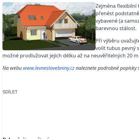
Zejména flexibilní
přenést podstatně 
vybavené (a samozře
barevnou stálost.
Při výběru uvažujt
volit tubus pevný 
možné prodlužovat jejich délku až na neuvěřitelných 20 m 
Na webu
www.levnestavebniny.cz
naleznete podrobné popisky sv
SDÍLET
Facebook
X
LinkedIn
Email