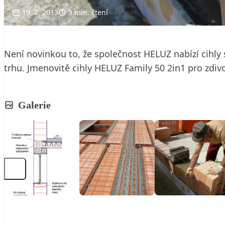
19. 7. 2013
3 min. čtení
Není novinkou to, že společnost HELUZ nabízí cihly 
trhu. Jmenovitě cihly HELUZ Family 50 2in1 pro zdivo
Galerie