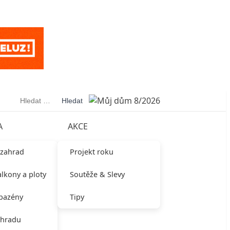
Vyhledávání
A
AKCE
 zahrad
Projekt roku
alkony a ploty
Soutěže & Slevy
 bazény
Tipy
ahradu