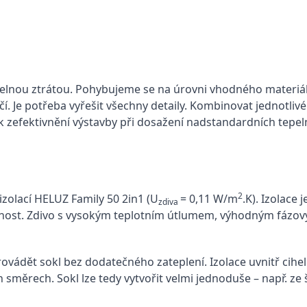
pelnou ztrátou. Pohybujeme se na úrovni vhodného materiá
. Je potřeba vyřešit všechny detaily. Kombinovat jednotliv
tak zefektivnění výstavby při dosažení nadstandardních tep
2
izolací HELUZ Family 50 2in1 (U
= 0,11 W/m
.K). Izolace 
zdiva
dolnost. Zdivo s vysokým teplotním útlumem, výhodným fáz
rovádět sokl bez dodatečného zateplení. Izolace uvnitř cihe
h směrech. Sokl lze tedy vytvořit velmi jednoduše – např. ze 