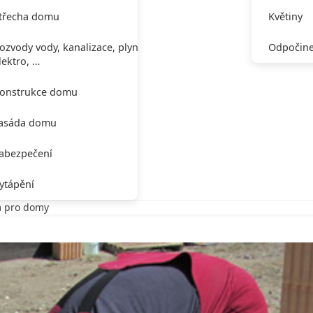
třecha domu
Květiny
ozvody vody, kanalizace, plynu,
Odpočine
lektro, …
onstrukce domu
asáda domu
abezpečení
ytápění
m pro domy