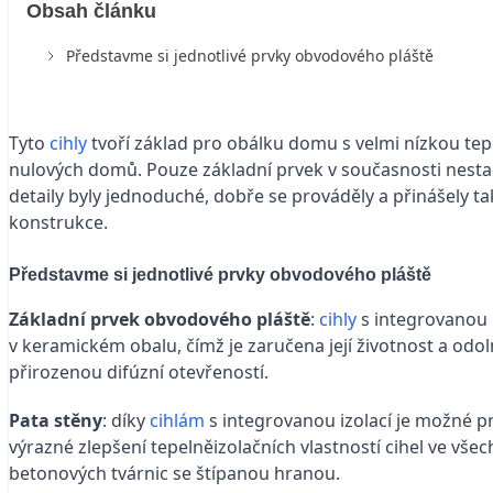
Obsah článku
Představme si jednotlivé prvky obvodového pláště
Tyto
cihly
tvoří základ pro obálku domu s velmi nízkou te
nulových domů. Pouze základní prvek v současnosti nestačí
detaily byly jednoduché, dobře se prováděly a přinášely 
konstrukce.
Představme si jednotlivé prvky obvodového pláště
Základní prvek obvodového pláště
:
cihly
s integrovanou 
v keramickém obalu, čímž je zaručena její životnost a o
přirozenou difúzní otevřeností.
Pata stěny
: díky
cihlám
s integrovanou izolací je možné p
výrazné zlepšení tepelněizolačních vlastností cihel ve všec
betonových tvárnic se štípanou hranou.