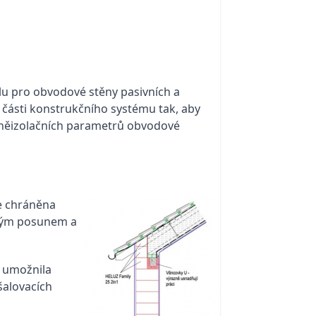
lu pro obvodové stěny pasivních a
é části konstrukčního systému tak, aby
elněizolačních parametrů obvodové
je chráněna
ovým posunem a
l umožnila
šalovacích