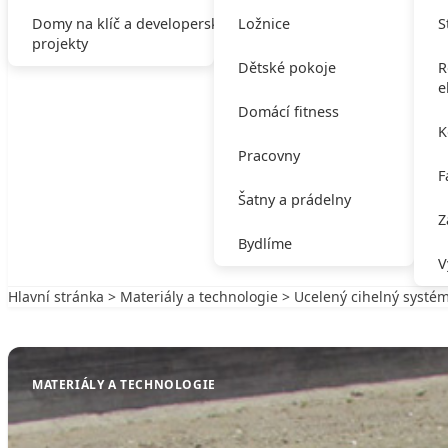
Domy na klíč a developerské
Ložnice
S
projekty
Dětské pokoje
R
e
Domácí fitness
K
Pracovny
F
Šatny a prádelny
Z
Bydlíme
V
Hlavní stránka
>
Materiály a technologie
> Ucelený cihelný systé
Zpět na Materiály a technologie
MATERIÁLY A TECHNOLOGIE