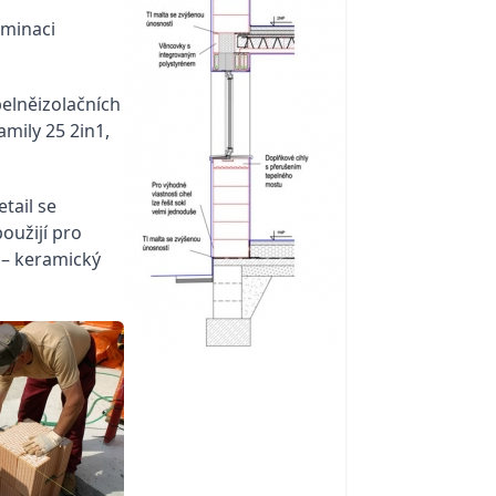
iminaci
pelněizolačních
mily 25 2in1,
tail se
oužijí pro
 – keramický