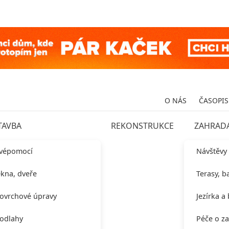
O NÁS
ČASOPIS
TAVBA
REKONSTRUKCE
ZAHRAD
vépomocí
Návštěvy
kna, dveře
Terasy, b
ovrchové úpravy
Jezírka a
odlahy
Péče o z