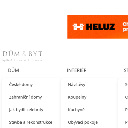
Skip to content
DŮM
INTERIÉR
S
České domy
Návštěvy
S
Zahraniční domy
Koupelny
O
Jak bydlí celebrity
Kuchyně
P
Stavba a rekonstrukce
Obývací pokoje
P