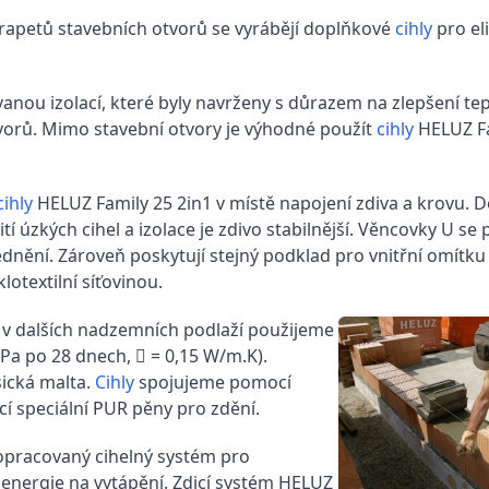
arapetů stavebních otvorů se vyrábějí doplňkové
cihly
pro el
anou izolací, které byly navrženy s důrazem na zlepšení te
vorů. Mimo stavební otvory je výhodné použít
cihly
HELUZ Fa
cihly
HELUZ Family 25 2in1 v místě napojení zdiva a krovu. De
úzkých cihel a izolace je zdivo stabilnější. Věncovky U se p
nění. Zároveň poskytují stejný podklad pro vnitřní omítku
otextilní síťovinou.
a v dalších nadzemních podlaží použijeme
Pa po 28 dnech,  = 0,15 W/m.K).
sická malta.
Cihly
spojujeme pomocí
í speciální PUR pěny pro zdění.
ropracovaný cihelný systém pro
energie na vytápění. Zdicí systém HELUZ