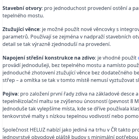
Stavební otvory
: pro jednoduchost provedení ostění a p
tepelného mostu.
Ztužující věnce
: je možné použít nové věncovky s integrov
parametrů. Používají se zejména v nadpraží stavebních ot
detail se tak výrazně zjednoduší na provedení.
Napojení střešní konstrukce na zdivo
: je vhodné použít
provádí jednodušeji, bez tepelného mostu a namísto použití 
jednoduché zhotovení ztužující věnce bez dodatečného bed
střep – a omítka se tak v tomto místě nemusí vyztužovat skl
Pojiva
: pro založení první řady zdiva na základové desce 
tepelněizolační maltu se zvýšenou únosností (pevnost 8 M
Jednoduše tak vylepšíme místa, kde se dříve používala kla
tenkovrstvé malty s nízkou tepelnou vodivostí nebo pomoc
Společnost HELUZ nabízí jako jediná na trhu v ČR takto p
jednovrstvé obvodové pláště budov s minimální potřebou 