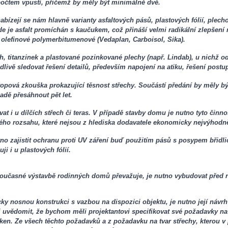
očtem vpustí, přičemž by měly být minimálně dvě.
abízejí se nám hlavně varianty asfaltových pásů, plastových fólií, plech
kde je asfalt promíchán s kaučukem, což přináší velmi radikální zlepšení
o olefinové polymerbitumenové (Vedaplan, Carboisol, Sika).
, titanzinek a plastované pozinkované plechy (např. Lindab), u nichž odp
dlivě sledovat řešení detailů, především napojení na atiku, řešení postu
opová zkouška prokazující těsnost střechy. Součástí předání by měly bý
adě přesáhnout pět let.
 i u dílčích střech či teras. V případě stavby domu je nutno tyto činno
ého rozsahu, které nejsou z hlediska dodavatele ekonomicky nejvýhodně
nutno zajistit ochranu proti UV záření buď použitím pásů s posypem bři
i i u plastových fólií.
 současné výstavbě rodinných domů převažuje, je nutno vybudovat před re
cky nosnou konstrukci s vazbou na dispozici objektu, je nutno její návrh
i uvědomit, že bychom měli projektantovi specifikovat své požadavky na 
 oken. Ze všech těchto požadavků a z požadavku na tvar střechy, kterou 