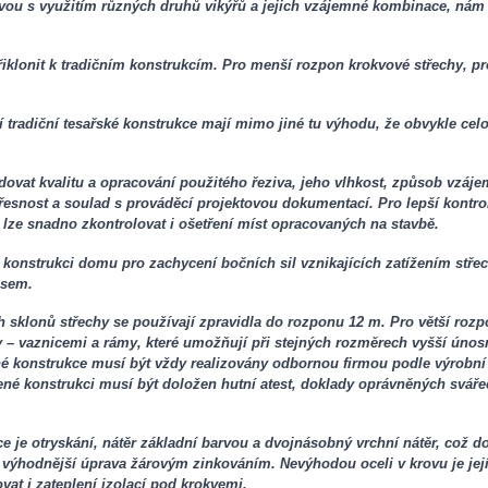
ou s využitím různých druhů vikýřů a jejich vzájemné kombinace, nám
iklonit k tradičním konstrukcím. Pro menší rozpon krokvové střechy, pr
í tradiční tesařské konstrukce mají mimo jiné tu výhodu, že obvykle celo
dovat kvalitu a opracování použitého řeziva, jeho vlhkost, způsob vzáje
nost a soulad s prováděcí projektovou dokumentací. Pro lepší kontro
 lze snadno zkontrolovat i ošetření míst opracovaných na stavbě.
 konstrukci domu pro zachycení bočních sil vznikajících zatížením stře
ásem.
h sklonů střechy se používají zpravidla do rozponu 12 m. Pro větší rozp
 – vaznicemi a rámy, které umožňují při stejných rozměrech vyšší úno
é konstrukce musí být vždy realizovány odbornou firmou podle výrobní
né konstrukci musí být doložen hutní atest, doklady oprávněných sváře
e je otryskání, nátěr základní barvou a dvojnásobný vrchní nátěr, což 
 výhodnější úprava žárovým zinkováním. Nevýhodou oceli v krovu je její 
vat i zateplení izolací pod krokvemi.