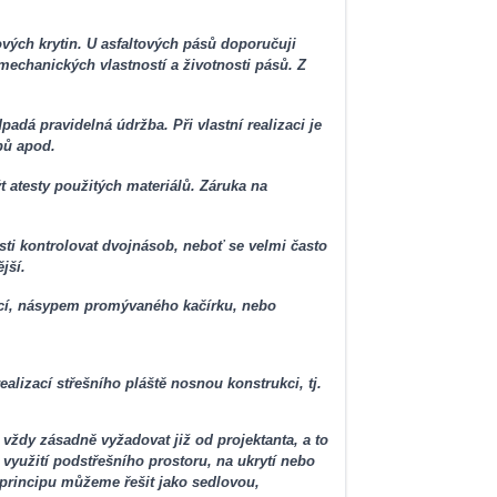
ových krytin. U asfaltových pásů doporučuji
 mechanických vlastností a životnosti pásů. Z
adá pravidelná údržba. Při vlastní realizaci je
pů apod.
t atesty použitých materiálů. Záruka na
sti kontrolovat dvojnásob, neboť se velmi často
jší.
dlicí, násypem promývaného kačírku, nebo
alizací střešního pláště nosnou konstrukci, tj.
 vždy zásadně vyžadovat již od projektanta, a to
využití podstřešního prostoru, na ukrytí nebo
v principu můžeme řešit jako sedlovou,