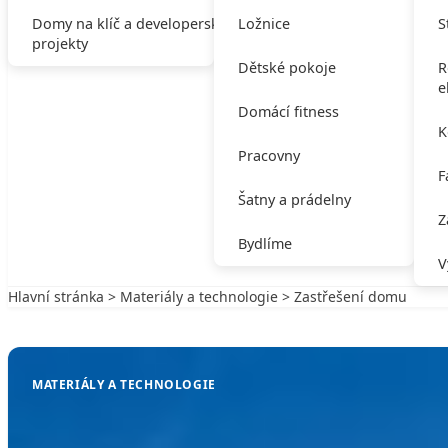
Domy na klíč a developerské
Ložnice
S
projekty
Dětské pokoje
R
e
Domácí fitness
K
Pracovny
F
Šatny a prádelny
Z
Bydlíme
V
Hlavní stránka
>
Materiály a technologie
> Zastřešení domu
Zpět na Materiály a technologie
MATERIÁLY A TECHNOLOGIE