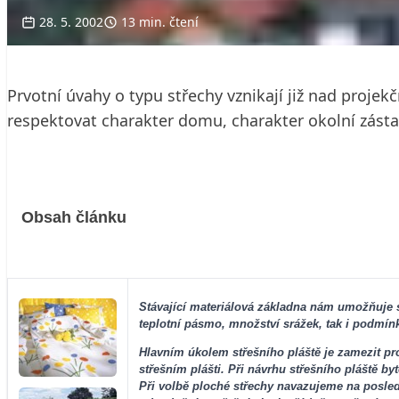
28. 5. 2002
13 min. čtení
Prvotní úvahy o typu střechy vznikají již nad proje
respektovat charakter domu, charakter okolní zásta
Obsah článku
Stávající materiálová základna nám umožňuje se
teplotní pásmo, množství srážek, tak i podmínky 
Hlavním úkolem střešního pláště je zamezit pr
střešním plášti. Při návrhu střešního pláště
Při volbě ploché střechy navazujeme na posled