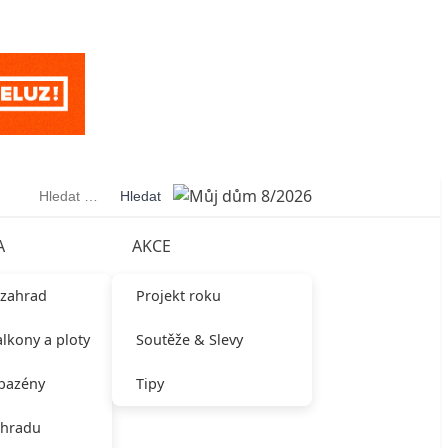
Vyhledávání
A
AKCE
 zahrad
Projekt roku
alkony a ploty
Soutěže & Slevy
 bazény
Tipy
ahradu