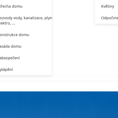
třecha domu
Květiny
ozvody vody, kanalizace, plynu,
Odpočine
lektro, …
onstrukce domu
asáda domu
abezpečení
ytápění