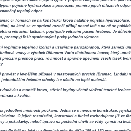
typem pojistné hydroizolace a posouzení poměru jejich difuzních odpor
ostatečný tepelný odpor.
Bramac či Tondach se na konstrukci krovu natáhne pojistná hydroizolace.
ěmi, na které se ve správné rozteči přibijí nosné latě a na ně se pokládá 
ětrána větracími taškami, popřípadě větracím pásem hřebene. Je důležité
ům, prostupy) řešit systémovými prvky jednoho výrobce.
mi vyplníme tepelnou izolací a uzavřeme parozábranou, která zamezí un
liníkové vrstvy a výrobek Difunorm Vario distributora Isover, který um
at precizní přesnou práci, rovinnost a správné upevnění všech tašek tvo
hy.
i provést v levnějším případě v plastovaných prvcích (Bramac, Lindab)
e jednodušším řešením střechy lze ušetřit na lepší materiál.
t dodávku a montáž krovu, střešní krytiny včetně vložení tepelné izolac
rdinaci a kvalitu.
a jednotlivé místnosti příčkami. Jedná se o nenosné konstrukce, jejich
ekáváme. O jejich rozmístění, konstrukci a funkci rozhodujeme již ve f
avy a požadavky, neboť úprava na poslední chvíli se vždy vymstí na kvali
ravidla řeší na bázi vyzdívaných stěn tloušťky 100 až 150 mm, zpravidl