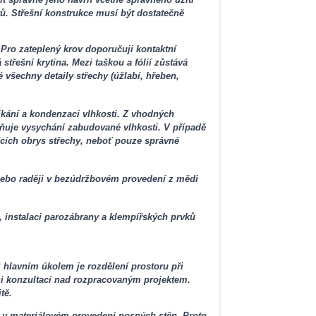
ů. Střešní konstrukce musí být dostatečně
 Pro zateplený krov doporučuji kontaktní
střešní krytina. Mezi taškou a fólií zůstává
 všechny detaily střechy (úžlabí, hřeben,
ikání a kondenzaci vlhkosti. Z vhodných
ožňuje vysychání zabudované vlhkosti. V případě
řících obrys střechy, neboť pouze správné
 nebo raději v bezúdržbovém provedení z mědi
e, instalaci parozábrany a klempířských prvků
ž hlavním úkolem je rozdělení prostoru při
ázi konzultací nad rozpracovaným projektem.
tě.
a v materiálovém provedení nosných stěn. Proto