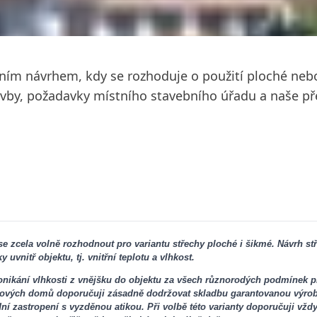
kčním návrhem, kdy se rozhoduje o použití ploché neb
vby, požadavky místního stavebního úřadu a naše pře
 zcela volně rozhodnout pro variantu střechy ploché i šikmé. Návrh stř
uvnitř objektu, tj. vnitřní teplotu a vlhkost.
onikání vlhkosti z vnějšku do objektu za všech různorodých podmínek p
 bytových domů doporučuji zásadně dodržovat skladbu garantovanou výro
ní zastropení s vyzděnou atikou. Při volbě této varianty doporučuji vž