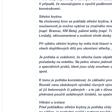
V případě, že neuvažujeme o využití podkrovn
konstrukcemi.
Střešní krytina
Na zhotovený krov se pokládá střešní krytina, k
současnosti je možno vybírat ze značného množs
(např. Bramac, KM Beta), pálené tašky (např. To
Lindab), sklocementové a ocelové vlnité desky 
Při výběru střešní krytiny by měla hrát hlavní
všech doplňkových dílů pro ukončení střechy,
Je potřeba si uvědomit, že střecha často objek
požadavky na estetiku. Na jednu stranu jedno
a speciálních prvků, které jsou vždy mnohem dr
apod.
K tomu je potřeba konstatovat, že základní prov
Rovněž cena obdobných výrobků různých výrobců
ať již betonových či pálených – a to jak z dův
přetrvává použití asfaltových šindelů, na opačn
Větrání a izolace
Před pokládkou střešní krytiny je potřeba vždy
na záklop, je nezbytné zvážit i nutnost použití