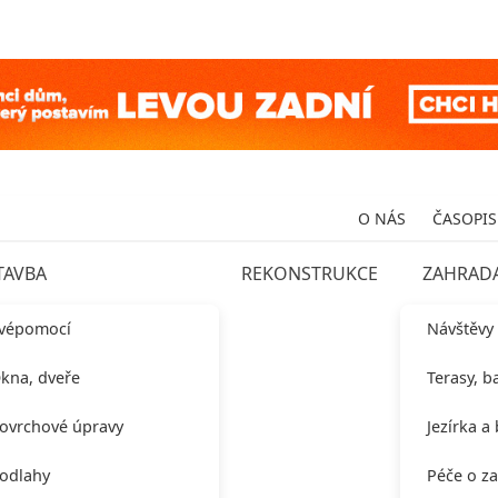
O NÁS
ČASOPIS
TAVBA
REKONSTRUKCE
ZAHRAD
vépomocí
Návštěvy
kna, dveře
Terasy, b
ovrchové úpravy
Jezírka a
odlahy
Péče o z