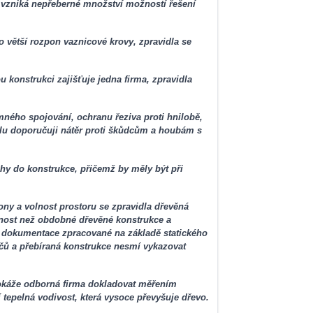
 vzniká nepřeberné množství možností řešení
o větší rozpon vaznicové krovy, zpravidla se
u konstrukci zajišťuje jedna firma, zpravidla
mného spojování, ochranu řeziva proti hnilobě,
lu doporučuji nátěr proti škůdcům a houbám s
chy do konstrukce, přičemž by měly být při
ony a volnost prostoru se zpravidla dřevěná
snost než obdobné dřevěné konstrukce a
 dokumentace zpracované na základě statického
čů a přebíraná konstrukce nesmí vykazovat
dokáže odborná firma dokladovat měřením
tepelná vodivost, která vysoce převyšuje dřevo.