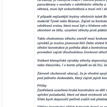
parozábrany v souladu s odvětráním střechy a 
větraná, musí být vzduchotěsná a musí mít i d
V případě nejčastější krytiny střešních tašek 
materiál Tyvek nebo Bramac. Zajistí se kontralat
odvětraná vrstva, která musí být u hřebene odv
ukončení ve štítu, uzavření střechy proti pták
Takto zhotovenou střechu zevnitř mezi krokve
výrobků je možno jmenovat fólii Delta včetně h
střešní konstrukce je potřeba dbát a kontrolov
provedení zajistí dlouhodobou životnost střec
Veškeré klempířské výrobky střechy doporučuj
nebo titanzinku. I v tomto případě se dá říci, ž
Zároveň zkušenosti ukazují, že je vhodné spoji
pod jednoho dodavatele, který zajistí jejich koo
Příčky
Zastřešená uzavřená hrubá konstrukce se dělí n
splnění požadavků, které od dané místnosti oč
Vřele bych doporučil pečlivě zvážit své předst
Většina konstrukcí příček bytových domů se zp