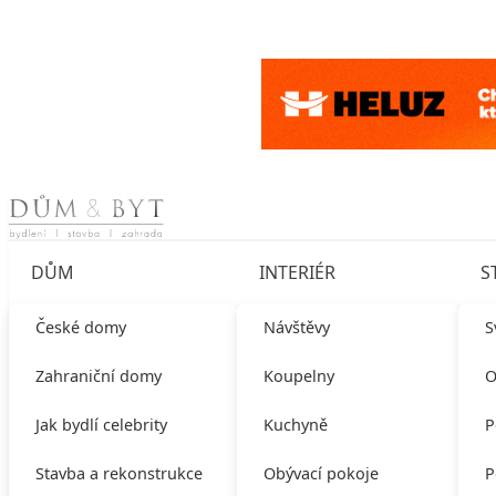
Skip to content
DŮM
INTERIÉR
S
České domy
Návštěvy
S
Zahraniční domy
Koupelny
O
Jak bydlí celebrity
Kuchyně
P
Stavba a rekonstrukce
Obývací pokoje
P