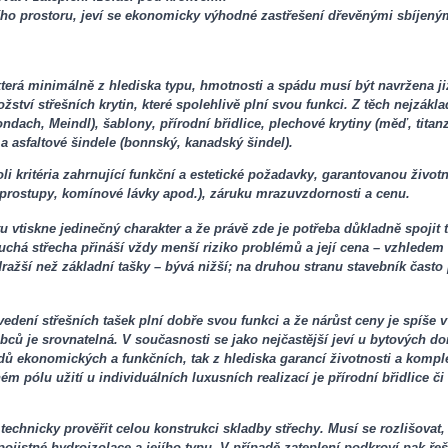
ího prostoru, jeví se ekonomicky výhodné zastřešení dřevěnými sbíjený
terá minimálně z hlediska typu, hmotnosti a spádu musí být navržena již 
tví střešních krytin, které spolehlivě plní svou funkci. Z těch nejzákla
ndach, Meindl), šablony, přírodní břidlice, plechové krytiny (měď, titan
a asfaltové šindele (bonnský, kanadský šindel).
 roli kritéria zahrnující funkční a estetické požadavky, garantovanou ži
 prostupy, komínové lávky apod.), záruku mrazuvzdornosti a cenu.
tu vtiskne jedinečný charakter a že právě zde je potřeba důkladně spojit
duchá střecha přináší vždy menší riziko problémů a její cena – vzhled
ažší než základní tašky – bývá nižší; na druhou stranu stavebník často 
edení střešních tašek plní dobře svou funkci a že nárůst ceny je spíše v
 je srovnatelná. V současnosti se jako nejčastější jeví u bytových dom
odů ekonomických a funkčních, tak z hlediska garancí životnosti a komple
ém pólu užití u individuálních luxusních realizací je přírodní břidlice č
 technicky prověřit celou konstrukci skladby střechy. Musí se rozlišovat
 pojistné hydroizolace a jejího typu. V případě zateplení podkroví pak ře