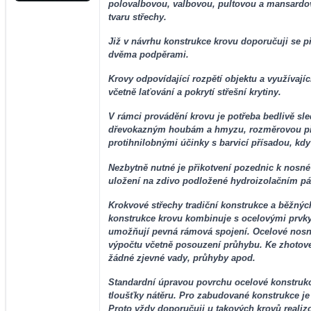
polovalbovou, valbovou, pultovou a mansardov
tvaru střechy.
Již v návrhu konstrukce krovu doporučuji se př
dvěma podpěrami.
Krovy odpovídající rozpětí objektu a využívajíc
včetně laťování a pokrytí střešní krytiny.
V rámci provádění krovu je potřeba bedlivě sle
dřevokazným houbám a hmyzu, rozměrovou přes
protihnilobnými účinky s barvicí přísadou, kdy
Nezbytně nutné je přikotvení pozednic k nosné
uložení na zdivo podložené hydroizolačním p
Krokvové střechy tradiční konstrukce a běžnýc
konstrukce krovu kombinuje s ocelovými prvky
umožňují pevná rámová spojení. Ocelové nosn
výpočtu včetně posouzení průhybu. Ke zhotove
žádné zjevné vady, průhyby apod.
Standardní úpravou povrchu ocelové konstrukc
tloušťky nátěru. Pro zabudované konstrukce je
Proto vždy doporučuji u takových krovů realizo