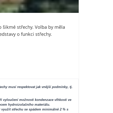
o šikmé střechy. Volba by měla
dstavy o funkci střechy.
echy musí respektovat jak vnější podmínky, tj.
ři vyloučení možnosti kondenzace vlhkosti ve
bcem hydroizolačního materiálu.
dy využít střechu se spádem minimálně 2 % s