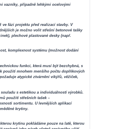
mi vazníky, případně lehkými ocelovými
ve fázi projektu před realizací stavby. V
dnějších je možno volit střešní betonové tašky
zinek), plechové plastované desky (např.
votnost, komplexnost systému (možnost dodání
 technickou funkci, která musí být bezchybná, s
em k použití mnohem menšího počtu doplňkových
požaduje atypické ztvárnění vikýřů, věžiček,
 souladu s estetikou a individuálností výrobků.
ů použití střešních tašek –
xnosti sortimentu. U levnějších aplikací
i měděné krytiny.
, kterou krytinu pokládáme pouze na latě, kterou
šit správně jeho návrh včetně správného užití