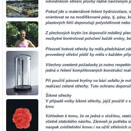
odvodněním střešní plochy řádně navrženým p
Pokud jde o materiálové řešení hydroizolace, n
orientovat se na modifikované pásy, tj. pásy, 
plastových fólií doporučuji polyolefinové neb
Z plechových krytin lze doporučit měděný plech
nezbytné kontrolovat položení každé vrstvy, be
Převzetí hotové střechy by měla předcházet zát
provedený střešní plášť by měla v každém příp
Všechny uvedené požadavky je nutno respektovat
jedná o řešení komplikovaných konstrukcí mal
Při použití pásové krytiny na bázi asfaltu je 
realizací zelené střechy. Tuto ochranu doporučuj
Šikmé střechy
V případě volby šikmé střechy, jejíž použití v
krov.
Vzhledem k tomu, že se jedná o složitou, stati
včetně statického návrhu. Zároveň je potřeba s
naopak zviditelnění krovu i na užití střešních