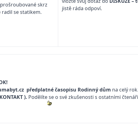
vložte svůj dotaz do
DISKUZE – 
to prošroubované skrz
jistě ráda odpoví.
 radil se statikem.
a
OK!
mabyt.cz
předplatné časopisu
Rodinný dům
na celý rok
(KONTAKT
).
Podělíte se o své zkušenosti s ostatními čtenář