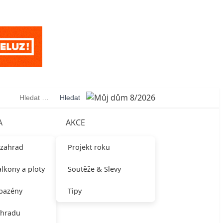
Vyhledávání
A
AKCE
 zahrad
Projekt roku
alkony a ploty
Soutěže & Slevy
 bazény
Tipy
ahradu