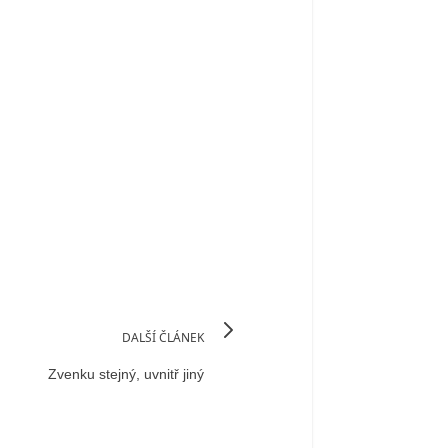
DALŠÍ ČLÁNEK
Zvenku stejný, uvnitř jiný