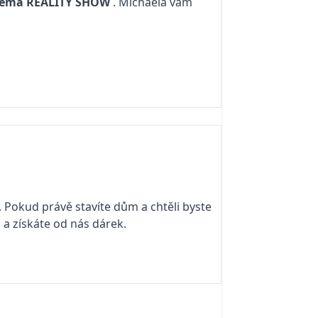
téma
REALITY SHOW
. Michaela vám
. Pokud právě stavíte dům a chtěli byste
i a získáte od nás dárek.