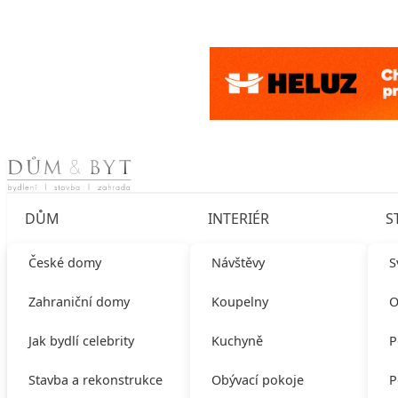
Skip to content
DŮM
INTERIÉR
S
České domy
Návštěvy
S
Zahraniční domy
Koupelny
O
Jak bydlí celebrity
Kuchyně
P
Stavba a rekonstrukce
Obývací pokoje
P