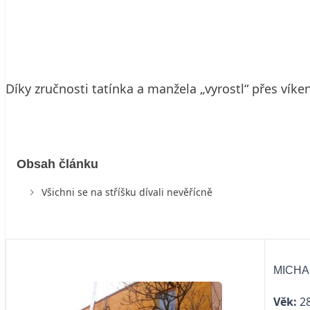
23. 1. 2007
2 min. čtení
Díky zručnosti tatínka a manžela „vyrostl“ přes v
Obsah článku
Všichni se na stříšku dívali nevěřícně
MICHA
Věk:
28