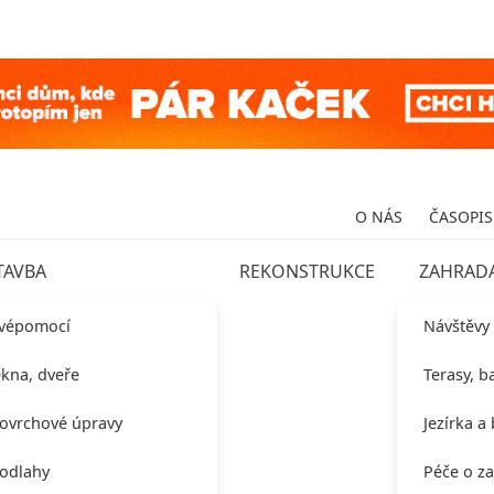
O NÁS
ČASOPIS
TAVBA
REKONSTRUKCE
ZAHRAD
vépomocí
Návštěvy
kna, dveře
Terasy, b
ovrchové úpravy
Jezírka a
odlahy
Péče o z