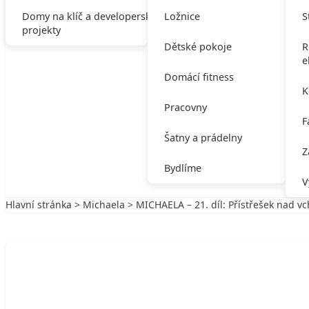
Domy na klíč a developerské
Ložnice
S
projekty
Dětské pokoje
R
e
Domácí fitness
K
Pracovny
F
Šatny a prádelny
Z
Bydlíme
V
Hlavní stránka
>
Michaela
> MICHAELA – 21. díl: Přístřešek nad 
Zpět na Michaela
MICHAELA
MICHAELA – 21. díl: Přístřešek nad v