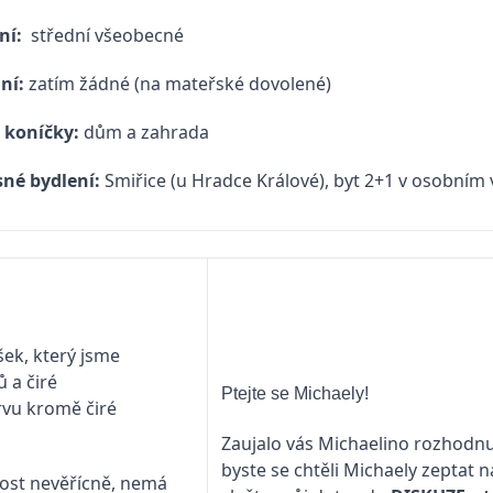
ní:
střední všeobecné
ní:
zatím žádné (na mateřské dovolené)
 koníčky:
dům a zahrada
né bydlení:
Smiřice (u Hradce Králové), byt 2+1 v osobním 
šek, který jsme
ů a čiré
Ptejte se Michaely!
vu kromě čiré
Zaujalo vás Michaelino rozhodnu
byste se chtěli Michaely zeptat 
 dost nevěřícně, nemá