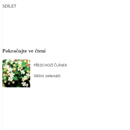
SDÍLET
Facebook
X
LinkedIn
Email
Pokračujte ve čtení
PŘEDCHOZÍ ČLÁNEK
Věční zelenáči