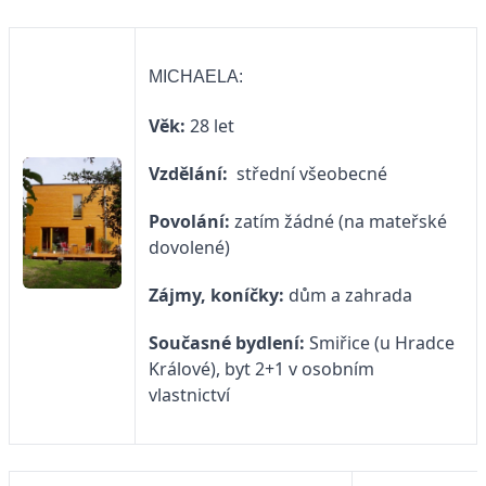
MICHAELA:
Věk:
28 let
Vzdělání:
střední všeobecné
Povolání:
zatím žádné (na mateřské
dovolené)
Zájmy, koníčky:
dům a zahrada
Současné bydlení:
Smiřice (u Hradce
Králové), byt 2+1 v osobním
vlastnictví