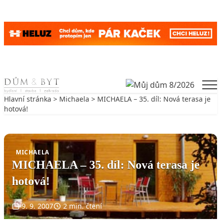
Skip to content
Men
Hlavní stránka
>
Michaela
> MICHAELA – 35. díl: Nová terasa je
hotová!
Zpět na Michaela
MICHAELA
MICHAELA – 35. díl: Nová terasa je
hotová!
9. 9. 2007
2 min. čtení