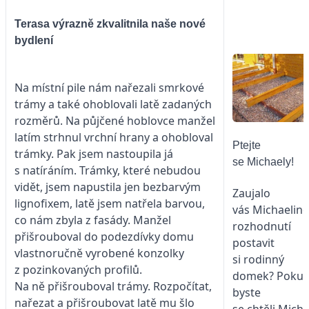
Terasa výrazně zkvalitnila naše nové
bydlení
Na místní pile nám nařezali smrkové
trámy a také ohoblovali latě zadaných
rozměrů. Na půjčené hoblovce manžel
latím strhnul vrchní hrany a ohobloval
Ptejte
trámky. Pak jsem nastoupila já
se Michaely!
s natíráním. Trámky, které nebudou
vidět, jsem napustila jen bezbarvým
Zaujalo
lignofixem, latě jsem natřela barvou,
vás Michaelin
co nám zbyla z fasády. Manžel
rozhodnutí
přišrouboval do podezdívky domu
postavit
vlastnoručně vyrobené konzolky
si rodinný
z pozinkovaných profilů.
domek? Poku
Na ně přišrouboval trámy. Rozpočítat,
byste
nařezat a přišroubovat latě mu šlo