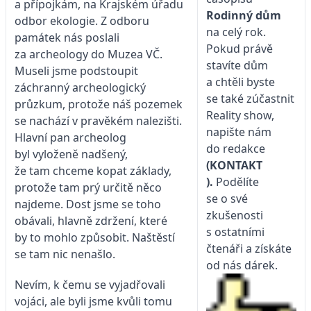
a přípojkám, na Krajském úřadu
Rodinný dům
odbor ekologie. Z odboru
na celý rok.
památek nás poslali
Pokud právě
za archeology do Muzea VČ.
stavíte dům
Museli jsme podstoupit
a chtěli byste
záchranný archeologický
se také zúčastnit
průzkum, protože náš pozemek
Reality show,
se nachází v pravěkém nalezišti.
napište nám
Hlavní pan archeolog
do redakce
byl vyloženě nadšený,
(KONTAKT
že tam chceme kopat základy,
).
Podělíte
protože tam prý určitě něco
se o své
najdeme. Dost jsme se toho
zkušenosti
obávali, hlavně zdržení, které
s ostatními
by to mohlo způsobit. Naštěstí
čtenáři a získáte
se tam nic nenašlo.
od nás dárek.
Nevím, k čemu se vyjadřovali
vojáci, ale byli jsme kvůli tomu