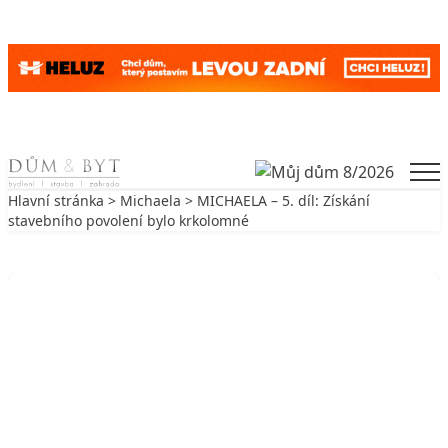
Skip to content
Men
Hlavní stránka
>
Michaela
> MICHAELA – 5. díl: Získání
stavebního povolení bylo krkolomné
Zpět na Michaela
MICHAELA
MICHAELA – 5. díl: Získání
stavebního povolení bylo krkolomné
27. 9. 2006
4 min. čtení