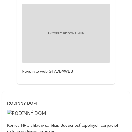
Navštivte web STAVBAWEB
RODINNÝ DOM
Koniec HFC chladív sa blíži. Budúcnosť tepelných čerpadiel
patrí prírodnému propánu