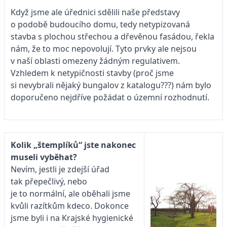
Když jsme ale úřednici sdělili naše představy
o podobě budoucího domu, tedy netypizovaná
stavba s plochou střechou a dřevěnou fasádou, řekla
nám, že to moc nepovolují. Tyto prvky ale nejsou
v naší oblasti omezeny žádným regulativem.
Vzhledem k netypičnosti stavby (proč jsme
si nevybrali nějaký bungalov z katalogu???) nám bylo
doporučeno nejdříve požádat o územní rozhodnutí.
Kolik „štemplíků“ jste nakonec
museli vyběhat?
Nevím, jestli je zdejší úřad
tak přepečlivý, nebo
je to normální, ale oběhali jsme
kvůli razítkům kdeco. Dokonce
jsme byli i na Krajské hygienické