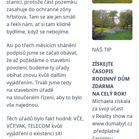
stanici, protože část pozemku
zasahuje do ochranné zóny
hřbitova. Tam se ale jen smáli
a řekli nám, ať si tam klidně
bydlíme, když se nebojíme.
Asi po třech měsících shánění
NÁŠ TIP
podpisů jsme se začali obávat,
že až požádáme o stavební
ZÍSKEJTE
povolení, budeme ty úřady
ČASOPIS
obíhat znovu kvůli dalším
RODINNÝ DŮM
vyjádřením. Trvali jsme tedy
ZDARMA
na stavebním úřadě
NA CELÝ ROK!
na sloučeném řízení, aby to bylo
Michaela získala
vše najednou.
za svoji účast
v Reality show na
Těch úřadů bylo fakt hodně: VČE,
www.dumabyt.cz
VČP,VAK, TELECOM kvůli
předplatné
vyjádření o existenci sítí
časopisu