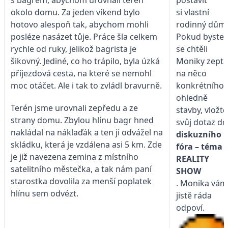
postavit
okolo domu. Za jeden víkend bylo
si vlastní
hotovo alespoň tak, abychom mohli
rodinný dům
posléze nasázet tůje. Práce šla celkem
Pokud byste
rychle od ruky, jelikož bagrista je
se chtěli
šikovný. Jediné, co ho trápilo, byla úzká
Moniky zepta
příjezdová cesta, na které se nemohl
na něco
moc otáčet. Ale i tak to zvládl bravurně.
konkrétního
ohledně
Terén jsme urovnali zepředu a ze
stavby, vložte
strany domu. Zbylou hlínu bagr hned
svůj dotaz do
nakládal na náklaďák a ten ji odvážel na
diskuzního
skládku, která je vzdálena asi 5 km. Zde
fóra – téma
je již navezena zemina z místního
REALITY
satelitního městečka, a tak nám paní
SHOW
starostka dovolila za menší poplatek
. Monika vám
hlínu sem odvézt.
jistě ráda
odpoví.