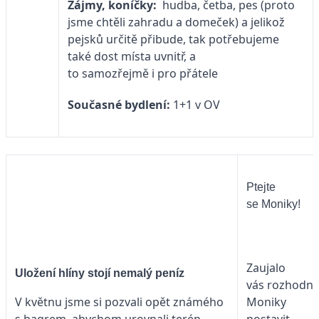
Zájmy, koníčky:
hudba, četba, pes (proto
jsme chtěli zahradu a domeček) a jelikož
pejsků určitě přibude, tak potřebujeme
také dost místa uvnitř, a
to samozřejmě i pro přátele
Současné bydlení:
1+1 v OV
Ptejte
se Moniky!
Zaujalo
Uložení hlíny stojí nemalý peníz
vás rozhodnu
V květnu jsme si pozvali opět známého
Moniky
s bagrem, abychom urovnali terén