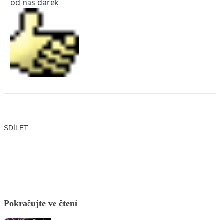
od nás dárek
SDÍLET
Facebook
X
LinkedIn
Email
Pokračujte ve čtení