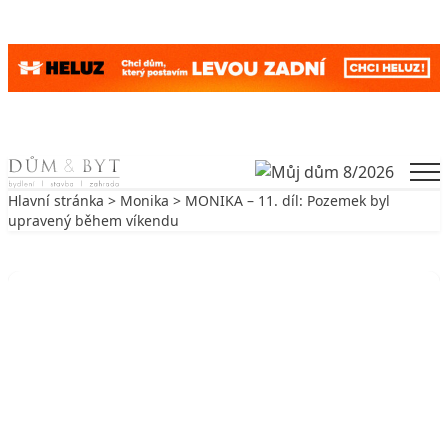
Skip to content
Men
Hlavní stránka
>
Monika
> MONIKA – 11. díl: Pozemek byl
upravený během víkendu
Zpět na Monika
MONIKA
MONIKA – 11. díl: Pozemek byl
upravený během víkendu
4. 9. 2009
3 min. čtení