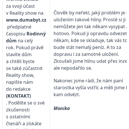
za svoji účast
Člověk by neřekl, jaký problém je s
v Reality show na
uložením takové hlíny. Prostě si ji
www.dumabyt.cz
nemůžete jen tak někam vysypat a
předplatné
hotovo. Pokud ji opravdu odvezet
časopisu
Rodinný
někam, kde se skladuje, tak vás to
dům
na celý
bude stát nemalý peníz. A to za
rok. Pokud právě
dopravu i za samotné uložení.
stavíte dům
Zkoušeli jsme hlínu udat přes inzer
a chtěli byste
ale nepodařilo se.
se také zúčastnit
Reality show,
Nakonec jsme rádi, že nám paní
napište nám
starostka vyšla vstříc a měli jsme h
do redakce
kam odvézt.
(KONTAKT)
. Podělíte se o své
Monika
zkušenosti
s ostatními
čtenáři a získáte