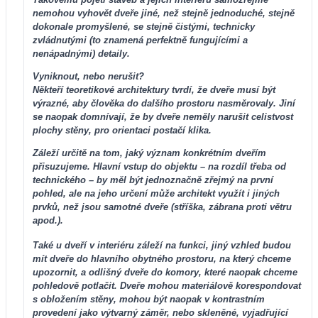
nemohou vyhovět dveře jiné, než stejně jednoduché, stejně
dokonale promyšlené, se stejně čistými, technicky
zvládnutými (to znamená perfektně fungujícími a
nenápadnými) detaily.
Vyniknout, nebo nerušit?
Někteří teoretikové architektury tvrdí, že dveře musí být
výrazné, aby člověka do dalšího prostoru nasměrovaly. Jiní
se naopak domnívají, že by dveře neměly narušit celistvost
plochy stěny, pro orientaci postačí klika.
Záleží určitě na tom, jaký význam konkrétním dveřím
přisuzujeme. Hlavní vstup do objektu – na rozdíl třeba od
technického – by měl být jednoznačně zřejmý na první
pohled, ale na jeho určení může architekt využít i jiných
prvků, než jsou samotné dveře (stříška, zábrana proti větru
apod.).
Také u dveří v interiéru záleží na funkci, jiný vzhled budou
mít dveře do hlavního obytného prostoru, na který chceme
upozornit, a odlišný dveře do komory, které naopak chceme
pohledově potlačit. Dveře mohou materiálově korespondovat
s obložením stěny, mohou být naopak v kontrastním
provedení jako výtvarný záměr, nebo skleněné, vyjadřující