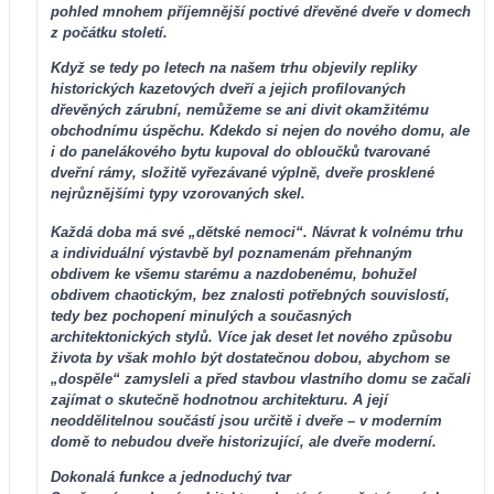
pohled mnohem příjemnější poctivé dřevěné dveře v domech
z počátku století.
Když se tedy po letech na našem trhu objevily repliky
historických kazetových dveří a jejich profilovaných
dřevěných zárubní, nemůžeme se ani divit okamžitému
obchodnímu úspěchu. Kdekdo si nejen do nového domu, ale
i do panelákového bytu kupoval do obloučků tvarované
dveřní rámy, složitě vyřezávané výplně, dveře prosklené
nejrůznějšími typy vzorovaných skel.
Každá doba má své „dětské nemoci“. Návrat k volnému trhu
a individuální výstavbě byl poznamenám přehnaným
obdivem ke všemu starému a nazdobenému, bohužel
obdivem chaotickým, bez znalosti potřebných souvislostí,
tedy bez pochopení minulých a současných
architektonických stylů. Více jak deset let nového způsobu
života by však mohlo být dostatečnou dobou, abychom se
„dospěle“ zamysleli a před stavbou vlastního domu se začali
zajímat o skutečně hodnotnou architekturu. A její
neoddělitelnou součástí jsou určitě i dveře – v moderním
domě to nebudou dveře historizující, ale dveře moderní.
Dokonalá funkce a jednoduchý tvar