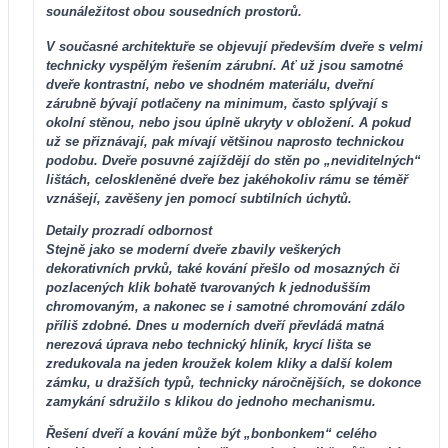
sounáležitost obou sousedních prostorů.
V současné architektuře se objevují především dveře s velmi
technicky vyspělým řešením zárubní. Ať už jsou samotné
dveře kontrastní, nebo ve shodném materiálu, dveřní
zárubně bývají potlačeny na minimum, často splývají s
okolní stěnou, nebo jsou úplně ukryty v obložení. A pokud
už se přiznávají, pak mívají většinou naprosto technickou
podobu. Dveře posuvné zajíždějí do stěn po „neviditelných“
lištách, celoskleněné dveře bez jakéhokoliv rámu se téměř
vznášejí, zavěšeny jen pomocí subtilních úchytů.
Detaily prozradí odbornost
Stejně jako se moderní dveře zbavily veškerých
dekorativních prvků, také kování přešlo od mosazných či
pozlacených klik bohatě tvarovaných k jednodušším
chromovaným, a nakonec se i samotné chromování zdálo
příliš zdobné. Dnes u moderních dveří převládá matná
nerezová úprava nebo technický hliník, krycí lišta se
zredukovala na jeden kroužek kolem kliky a další kolem
zámku, u dražších typů, technicky náročnějších, se dokonce
zamykání sdružilo s klikou do jednoho mechanismu.
Řešení dveří a kování může být „bonbonkem“ celého