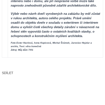
interiéru nebo i domu, ale při nesprávné volbě může také
naprosto znehodnotit původně zdařilé architektonické dílo.
Výběr nebo návrh dveří vyrobených na zakázku by měl zůstat
v rukou architekta, autora celého projektu. Právě umění
osadit do objektu dveře v souladu s exteriérem či interiérem
domu a vyřešit čistě všechny detaily zárubní v návaznosti na
řešení stěn vypovídá často o ostatních kvalitách stavby, o
schopnostech a konstrukčním myšlení architekta.
Foto Ester Havlová, Iveta Kopicová, Michal Šrámek, Jaroslav Hejzlar a
archiv, Text: věra konečná
Zdroj: Můj dům 7/01
SDÍLET
Facebook
X
LinkedIn
Email