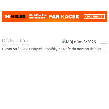
Skip to content
Men
Hlavní stránka
>
Nábytek, doplňky
> Dveře do nového tisíciletí
Zpět na Nábytek, doplňky
NÁBYTEK, DOPLŇKY
Dveře do nového tisíciletí
23. 7. 2002
6 min. čtení