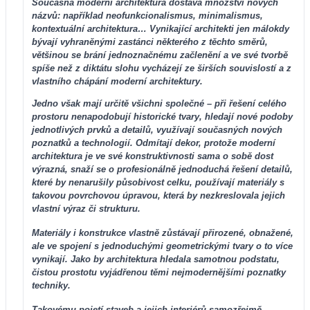
Současná moderní architektura dostává množství nových
názvů: například neofunkcionalismus, minimalismus,
kontextuální architektura… Vynikající architekti jen málokdy
bývají vyhraněnými zastánci některého z těchto směrů,
většinou se brání jednoznačnému začlenění a ve své tvorbě
spíše než z diktátu slohu vycházejí ze širších souvislostí a z
vlastního chápání moderní architektury.
Jedno však mají určitě všichni společné – při řešení celého
prostoru nenapodobují historické tvary, hledají nové podoby
jednotlivých prvků a detailů, využívají současných nových
poznatků a technologií. Odmítají dekor, protože moderní
architektura je ve své konstruktivnosti sama o sobě dost
výrazná, snaží se o profesionálně jednoduchá řešení detailů,
které by nenarušily působivost celku, používají materiály s
takovou povrchovou úpravou, která by nezkreslovala jejich
vlastní výraz či strukturu.
Materiály i konstrukce vlastně zůstávají přirozené, obnažené,
ale ve spojení s jednoduchými geometrickými tvary o to více
vynikají. Jako by architektura hledala samotnou podstatu,
čistou prostotu vyjádřenou těmi nejmodernějšími poznatky
techniky.
Takovému pojetí staveb a jejich interiérů samozřejmě