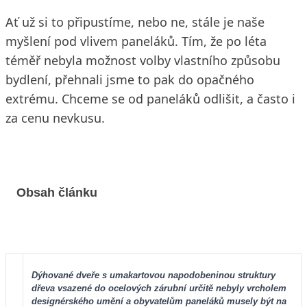
Ať už si to připustíme, nebo ne, stále je naše
myšlení pod vlivem paneláků. Tím, že po léta
téměř nebyla možnost volby vlastního způsobu
bydlení, přehnali jsme to pak do opačného
extrému. Chceme se od paneláků odlišit, a často i
za cenu nevkusu.
Obsah článku
Dýhované dveře s umakartovou napodobeninou struktury
dřeva vsazené do ocelových zárubní určitě nebyly vrcholem
designérského umění a obyvatelům paneláků musely být na