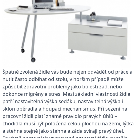
Špatně zvolená židle vás bude nejen odvádět od práce a
nutit často odbíhat od stolu, v horším případě může
způsobit zdravotní problémy jako bolesti zad, nebo
dokonce migrény a stres. Mezi základní vlastnosti židle
patří nastavitelná výška sedáku, nastavitelná výška i
sklon opěradla a houpací mechanismus. Při sezení na
pracovní židli platí známé pravidlo pravých úhlů –
chodidla musí být položena celou plochou na zemi, lýtka
a stehna stejně jako stehna a záda svírají pravý úhel.