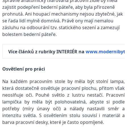
Správně anatomicky tvarovaná pracovní židle by měla
zajistit podepření bederní páteře, aby byla přirozeně
prohnutá. Ani houpací mechanismy nejsou zbytečné, jak
se řada lidí mylně domnívá. Právě ony mají nemalou
zásluhu na odbourání tzv. statického sezení a zamezují
bolestem bederní páteře.
Více článků z rubriky INTERIÉR na
www.modernibyt.
Osvětlení pro práci
Na každém pracovním stole by měla být stolní lampa,
která dostatečně osvětluje pracovní plochu, přitom však
neoslňuje oči. Pouhé světlo z lustru nestačí. Pracovní
lampička by měla být polohovatelná, abyste si podle
potřeby (míry únavy očí) a nálady nastavili směr a
intenzitu světla. S osvětlením stolu souvisí i materiál a
barva pracovní desky, které je často opomíjené.