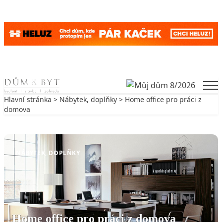
Skip to content
Men
Hlavní stránka
>
Nábytek, doplňky
> Home office pro práci z
domova
Zpět na Nábytek, doplňky
NÁBYTEK, DOPLŇKY
Home office pro práci z domova