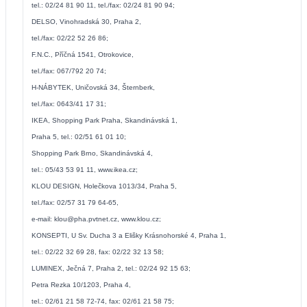
tel.: 02/24 81 90 11, tel./fax: 02/24 81 90 94;
DELSO, Vinohradská 30, Praha 2,
tel./fax: 02/22 52 26 86;
F.N.C., Příčná 1541, Otrokovice,
tel./fax: 067/792 20 74;
H-NÁBYTEK, Uničovská 34, Šternberk,
tel./fax: 0643/41 17 31;
IKEA, Shopping Park Praha, Skandinávská 1,
Praha 5, tel.: 02/51 61 01 10;
Shopping Park Brno, Skandinávská 4,
tel.: 05/43 53 91 11,
www.ikea.cz
;
KLOU DESIGN, Holečkova 1013/34, Praha 5,
tel./fax: 02/57 31 79 64-65,
e-mail:
klou@pha.pvtnet.cz
,
www.klou.cz
;
KONSEPTI, U Sv. Ducha 3 a Elišky Krásnohorské 4, Praha 1,
tel.: 02/22 32 69 28, fax: 02/22 32 13 58;
LUMINEX, Ječná 7, Praha 2, tel.: 02/24 92 15 63;
Petra Rezka 10/1203, Praha 4,
tel.: 02/61 21 58 72-74, fax: 02/61 21 58 75;