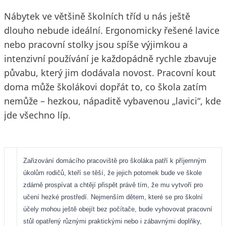
Nábytek ve většině školních tříd u nás ještě
dlouho nebude ideální. Ergonomicky řešené lavice
nebo pracovní stolky jsou spíše výjimkou a
intenzivní používání je každopádně rychle zbavuje
půvabu, který jim dodávala novost. Pracovní kout
doma může školákovi dopřát to, co škola zatím
nemůže – hezkou, nápaditě vybavenou „lavici“, kde
jde všechno líp.
Zařizování domácího pracoviště pro školáka patří k příjemným
úkolům rodičů, kteří se těší, že jejich potomek bude ve škole
zdárně prospívat a chtějí přispět právě tím, že mu vytvoří pro
učení hezké prostředí. Nejmenším dětem, které se pro školní
účely mohou ještě obejít bez počítače, bude vyhovovat pracovní
stůl opatřený různými praktickými nebo i zábavnými doplňky,