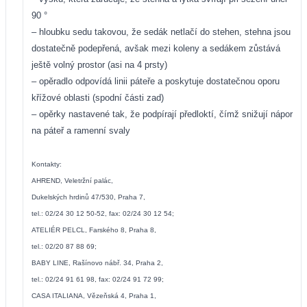
90 °
– hloubku sedu takovou, že sedák netlačí do stehen, stehna jsou
dostatečně podepřená, avšak mezi koleny a sedákem zůstává
ještě volný prostor (asi na 4 prsty)
– opěradlo odpovídá linii páteře a poskytuje dostatečnou oporu
křížové oblasti (spodní části zad)
– opěrky nastavené tak, že podpírají předloktí, čímž snižují nápor
na páteř a ramenní svaly
Kontakty:
AHREND, Veletržní palác,
Dukelských hrdinů 47/530, Praha 7,
tel.: 02/24 30 12 50-52, fax: 02/24 30 12 54;
ATELIÉR PELCL, Farského 8, Praha 8,
tel.: 02/20 87 88 69;
BABY LINE, Rašínovo nábř. 34, Praha 2,
tel.: 02/24 91 61 98, fax: 02/24 91 72 99;
CASA ITALIANA, Vězeňská 4, Praha 1,