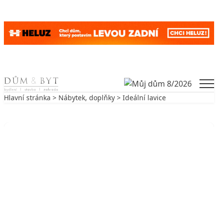
Skip to content
Men
Hlavní stránka
>
Nábytek, doplňky
> Ideální lavice
Zpět na Nábytek, doplňky
NÁBYTEK, DOPLŇKY
Ideální lavice
29. 4. 2003
3 min. čtení