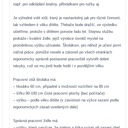
např. pro odkládání brašny, přihrádkami pro tužky aj.
Je výhodné volit stůl, který je nastavitelný jak pro různé činnosti,
tak vzhledem k věku dítěte. Třebaže bude dražší, ve výsledku
ušetříme, protože s dítětem poroste řadu let. Stejnou službu
prokáže i kvalitní židle, jejíž výrobce rovněž myslel na
proměnlivou výšku uživatele. Školákovi, pro něhož je učení první
vážná práce, pomůže veselé a zároveň po všech stránkách
ergonomicky správně postavené pracoviště vytvořit dobré
návyky, což se mu jistě bude hodit i v pozdějším věku.
Pracovní stůl školáka má:
– hloubku 60 cm, případně s možností rozšíření na 80 cm
– šířku 80-100 cm čisté pracovní plochy (bez počítače)
– výšku – podle věku dítěte (v závislosti na výšce sezení podle
ergonomických zásad uvedených dále)
Správná pracovní židle má:
– výšku, která zaručuje, že stehna a lýtka svírají při sezení úhel