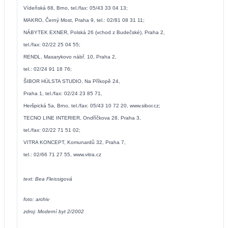
Vídeňská 68, Brno, tel./fax: 05/43 33 04 13;
MAKRO, Černý Most, Praha 9, tel.: 02/81 08 31 11;
NÁBYTEK EXNER, Polská 26 (vchod z Budečské), Praha 2,
tel./fax: 02/22 25 04 55;
RENDL, Masarykovo nábř. 10, Praha 2,
tel.: 02/24 91 18 76;
ŠIBOR HÜLSTA STUDIO, Na Příkopě 24,
Praha 1, tel./fax: 02/24 23 85 71,
Heršpická 5a, Brno, tel./fax: 05/43 10 72 20,
www.sibor.cz
;
TECNO LINE INTERIER, Ondříčkova 28, Praha 3,
tel./fax: 02/22 71 51 02;
VITRA KONCEPT, Komunardů 32, Praha 7,
tel.: 02/66 71 27 55,
www.vitra.cz
text: Bea Fleissigová
foto: archiv
zdroj: Moderní byt 2/2002