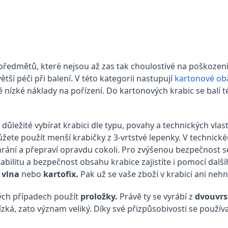
h předmětů, které nejsou až zas tak choulostivé na poškozen
tší péči při balení. V této kategorii nastupují
kartonové oba
ě nízké náklady na pořízení. Do kartonových krabic se balí 
 důležité vybírat krabici dle typu, povahy a technických vlas
ůžete použít menší krabičky z 3-vrtstvé lepenky. V technic
chrání a přepraví opravdu cokoli. Pro zvýšenou bezpečnost 
abilitu a bezpečnost obsahu krabice zajistíte i pomocí dalšíh
 vlna
nebo
kartofix.
Pak už se vaše zboží v krabici ani nehn
rých případech použít
proložky.
Právě ty se vyrábí z
dvouvrs
 nízká, zato význam veliký. Díky své přizpůsobivosti se používa