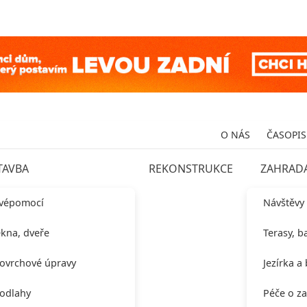
O NÁS
ČASOPIS
TAVBA
REKONSTRUKCE
ZAHRAD
vépomocí
Návštěvy
kna, dveře
Terasy, b
ovrchové úpravy
Jezírka a
odlahy
Péče o z