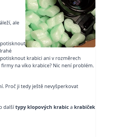
leží, ale
 potisknout
 drahé
a potisknout krabici ani v rozměrech
firmy na víko krabice? Nic není problém.
í. Proč ji tedy ještě nevyšperkovat
 další
typy klopových krabic
a
krabiček