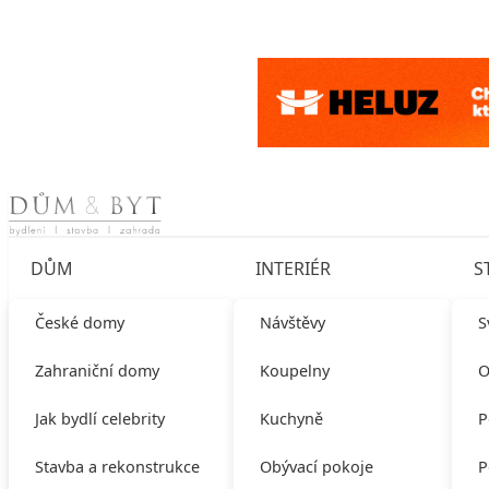
Skip to content
DŮM
INTERIÉR
S
České domy
Návštěvy
S
Zahraniční domy
Koupelny
O
Jak bydlí celebrity
Kuchyně
P
Stavba a rekonstrukce
Obývací pokoje
P