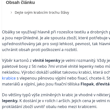
Obsah článku
Dejte svým krabicím trochu šťávy
Obálky se využívají hlavně při rozesílce textilu a drobnýc
a jsou neprůhledné. Je ale spousta zboží, které potřebuje vě
upřednostňovány jak pro svoji lehkost, pevnost, tak hlavn
uchránit obsah proti poškození a rozbití.
Výběr kartonů z
vlnité lepenky
je velmi rozmanitý. Vždy je
paletové boxy z 5ti nebo 7mi vrstvé vlnité lepenky nebo m
nekladou. Výrobci dokáží udělat takovou krabici, která o
krabice
s vlepenou pěnovou výplní nebo fixací, chcete-li. St
materiálů a výplní, jako jsou fixační tělíska
Flopak
,
dřevitá
Do většiny typů výše zmíněných krabic je vhodné v někte
lepenky.
K dostání je v rolích i arších. Jejich cena je velmi
prokládání zboží uvnitř obalu nebo mezi krabicemi.