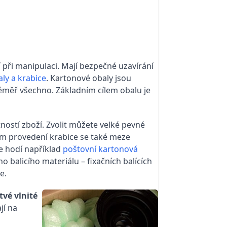
í při manipulaci. Mají bezpečné uzavírání
ly a krabice
. Kartonové obaly jsou
téměř všechno. Základním cílem obalu je
tností zboží. Zvolit můžete velké pevné
kém provedení krabice se také meze
se hodí například
poštovní kartonová
o balicího materiálu – fixačních balících
e.
tvé vlnité
jí na