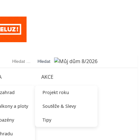
Vyhledávání
A
AKCE
 zahrad
Projekt roku
alkony a ploty
Soutěže & Slevy
 bazény
Tipy
ahradu