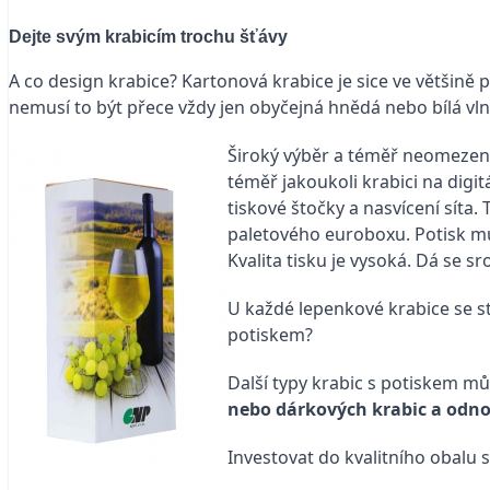
Dejte svým krabicím trochu šťávy
A co design krabice? Kartonová krabice je sice ve většině
nemusí to být přece vždy jen obyčejná hnědá nebo bílá vln
Široký výběr a téměř neomezen
téměř jakoukoli krabici na digit
tiskové štočky a nasvícení síta.
paletového euroboxu. Potisk mů
Kvalita tisku je vysoká. Dá se sr
U každé lepenkové krabice se stá
potiskem?
Další typy krabic s potiskem m
nebo dárkových krabic a odno
Investovat do kvalitního obalu s