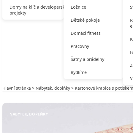
Domy na klíč a developerské
Ložnice
S
projekty
Dětské pokoje
R
e
Domácí fitness
K
Pracovny
F
Šatny a prádelny
Z
Bydlíme
V
Hlavní stránka
>
Nábytek, doplňky
> Kartonové krabice s potiske
Zpět na Nábytek, doplňky
NÁBYTEK, DOPLŇKY