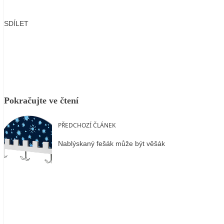
SDÍLET
Facebook
X
LinkedIn
Email
Pokračujte ve čtení
PŘEDCHOZÍ ČLÁNEK
Nablýskaný fešák může být věšák