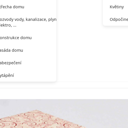
třecha domu
Květiny
ozvody vody, kanalizace, plynu,
Odpočine
lektro, …
onstrukce domu
asáda domu
abezpečení
ytápění
m