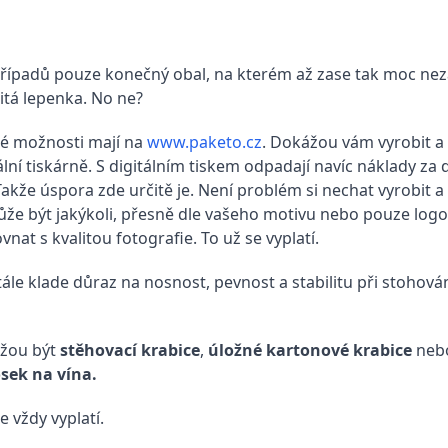
 případů pouze konečný obal, na kterém až zase tak moc nezá
itá lepenka. No ne?
é možnosti mají na
www.paketo.cz
. Dokážou vám vyrobit a
ální tiskárně. S digitálním tiskem odpadají navíc náklady za
 Takže úspora zde určitě je. Není problém si nechat vyrobit 
že být jakýkoli, přesně dle vašeho motivu nebo pouze logo 
ovnat s kvalitou fotografie. To už se vyplatí.
le klade důraz na nosnost, pevnost a stabilitu při stohován
ůžou být
stěhovací krabice
,
úložné kartonové krabice
nebo
sek na vína.
e vždy vyplatí.