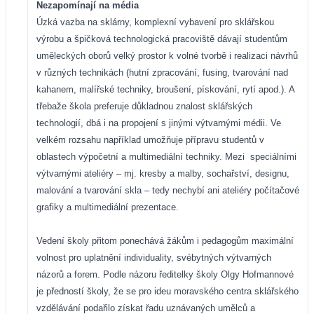
Nezapomínají na média
Úzká vazba na sklárny, komplexní vybavení pro sklářskou
výrobu a špičková technologická pracoviště dávají studentům
uměleckých oborů velký prostor k volné tvorbě i realizaci návrhů
v různých technikách (hutní zpracování, fusing, tvarování nad
kahanem, malířské techniky, broušení, pískování, rytí apod.). A
třebaže škola preferuje důkladnou znalost sklářských
technologií, dbá i na propojení s jinými výtvarnými médii. Ve
velkém rozsahu například umožňuje přípravu studentů v
oblastech výpočetní a multimediální techniky. Mezi
speciálními
výtvarnými ateliéry – mj. kresby a malby, sochařství, designu,
malování a tvarování skla – tedy nechybí ani ateliéry počítačové
grafiky a multimediální prezentace.
Vedení školy přitom ponechává žákům i pedagogům maximální
volnost pro uplatnění individuality, svébytných výtvarných
názorů a forem. Podle názoru ředitelky školy Olgy Hofmannové
je předností školy, že se pro ideu moravského centra sklářského
vzdělávání podařilo získat řadu uznávaných umělců a