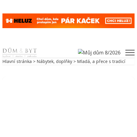
Skip to content
Men
Hlavní stránka
>
Nábytek, doplňky
> Mladá, a přece s tradicí
Zpět na Nábytek, doplňky
NÁBYTEK, DOPLŇKY
Mladá, a přece s tradicí
25. 5. 2005
5 min. čtení