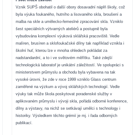
Vznik SUPŠ obohatil o další obory dosavadní náplň školy, což
byla výuka foukaného, hutního a lisovaného skla, broušení a
malba na skle a umělecko-řemeslné zpracování skla. Vzniklo
šest speciálních výtvarných ateliérů a postupně byla
vybudována komplexní výuková sklářská praco
viště. Vedle
malíren, brusíren a sklofoukačské dílny tak například vznikla i
školní huť, kterou lze v mnoha ohledech pokládat za
nadstandardní, a to i ve světovém měřítku. Také zdejší
technologická laboratoř je unikátní záležitostí. Ve spolupráci s
ministerstvem průmyslu a obchodu byla vybavena na tak
vysoké úrovni, že zde v roce 1999 vzniklo Glass centrum
zaměřené na výzkum a vývoj sklářských technologií. Vedle
výuky tak může škola poskytovat poradenské služby v
aplikovaném průmyslu i vývoji skla, pořádá odborné konference,
dílny a výstavy, na nichž se setkávají umělci s technology i
historiky. Výsledkem těchto grémií je mj. i řada odborných
publikací.