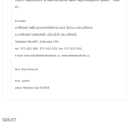
ví…
Kontakt:
STŘEDNÍ UMĚLECKOPRŮMYSLOVÁ ŠKOLA SKLÁŘSKÁ
A STŘEDNÍ ODBORNÉ UČILIŠTĚ SKLÁŘSKÉ,
Valašské Meziříčí, Zašovská 100,
tel.: 571 621 466, 571 613 203, fax: 571 621 001,
e-mail:
kancelar@sklarskaskola.cz
,
www.sklarskaskola.cz
text: Eva Künová
foto: archiv
zdroj: Moderní byt 5/2004
SDÍLET
Facebook
X
LinkedIn
Email