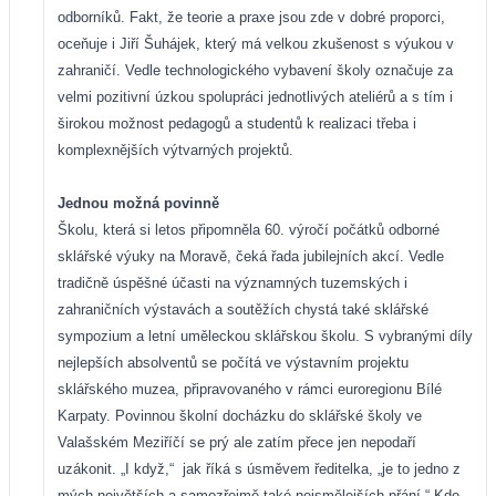
odborníků. Fakt, že teorie a praxe jsou zde v dobré proporci,
oceňuje i Jiří Šuhájek, který má velkou zkušenost s výukou v
zahraničí. Vedle technologického vybavení školy označuje za
velmi pozitivní úzkou spolupráci jednotlivých ateliérů a s tím i
širokou možnost pedagogů a studentů k realizaci třeba i
komplexnějších výtvarných projektů.
Jednou možná povinně
Školu, která si letos připomněla 60. výročí počátků odborné
sklářské výuky na Moravě, čeká řada jubilejních akcí. Vedle
tradičně úspěšné účasti na významných tuzemských i
zahraničních výstavách a soutěžích chystá také sklářské
sympozium a letní uměleckou sklářskou školu. S vybranými díly
nejlepších absolventů se počítá ve výstavním projektu
sklářského muzea, připravovaného v rámci euroregionu Bílé
Karpaty. Povinnou školní docházku do sklářské školy ve
Valašském Meziříčí se prý ale zatím přece jen nepodaří
uzákonit. „I když,“
jak říká s úsměvem ředitelka, „je to jedno z
mých největších a samozřejmě také nejsmělejších přání.“ Kdo