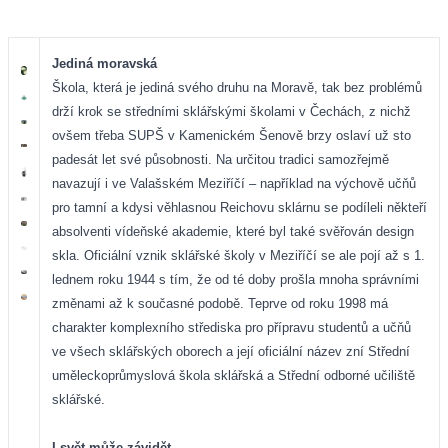
Jediná moravská
Škola, která je jediná svého druhu na Moravě, tak bez problémů
drží krok se středními sklářskými školami v Čechách, z nichž
ovšem třeba SUPŠ v Kamenickém Šenově brzy oslaví už sto
padesát let své působnosti. Na určitou tradici samozřejmě
navazují i ve Valašském Meziříčí –
například na výchově učňů
pro tamní a kdysi věhlasnou Reichovu sklárnu se podíleli někteří
absolventi vídeňské akademie, které byl také svěřován design
skla. Oficiální vznik sklářské školy v Meziříčí se ale
pojí až s 1.
lednem roku 1944 s tím, že od té doby prošla mnoha správními
změnami až k současné podobě. Teprve od roku 1998 má
charakter komplexního střediska pro přípravu studentů a učňů
ve všech sklářských oborech a její oficiální název zní Střední
uměleckoprůmyslová škola sklářská a Střední odborné učiliště
sklářské.
I svět může závidět