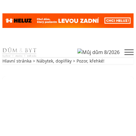
Skip to content
Men
Hlavní stránka
>
Nábytek, doplňky
> Pozor, křehké!
Zpět na Nábytek, doplňky
NÁBYTEK, DOPLŇKY
Pozor, křehké!
15. 4. 2006
3 min. čtení