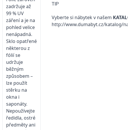
TIP
zadržuje až
99 % UV
Vyberte si nábytek v našem
KATAL
záření a je na
http://www.dumabyt.cz/katalog/na
pohled velice
nenápadná.
Sklo opatřené
některou z
fólií se
udržuje
běžným
způsobem –
lze použít
stěrku na
okna i
saponáty.
Nepoužívejte
ředidla, ostré
předměty ani