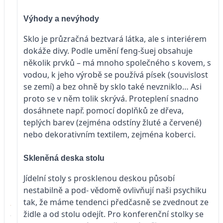
Výhody a nevýhody
Sklo je průzračná beztvará látka, ale s interiérem
dokáže divy. Podle umění feng-šuej obsahuje
několik prvků – má mnoho společného s kovem, s
vodou, k jeho výrobě se používá písek (souvislost
se zemí) a bez ohně by sklo také nevzniklo… Asi
proto se v něm tolik skrývá. Proteplení snadno
dosáhnete např. pomocí doplňků ze dřeva,
teplých barev (zejména odstíny žluté a červené)
nebo dekorativním textilem, zejména koberci.
Skleněná deska stolu
Jídelní stoly s prosklenou deskou působí
nestabilně a pod- vědomě ovlivňují naši psychiku
tak, že máme tendenci předčasně se zvednout ze
židle a od stolu odejít. Pro konferenční stolky se