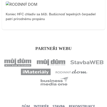
Koniec HFC chladív sa blíži. Budúcnosť tepelných čerpadiel
patrí prírodnému propánu
PARTNEŘI WEBU
DŮM
INTERIÉR
STAVBA
REKONSTRUKCE