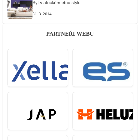
Byt v africkém etno stylu
31. 3. 2014
PARTNEŘI WEBU