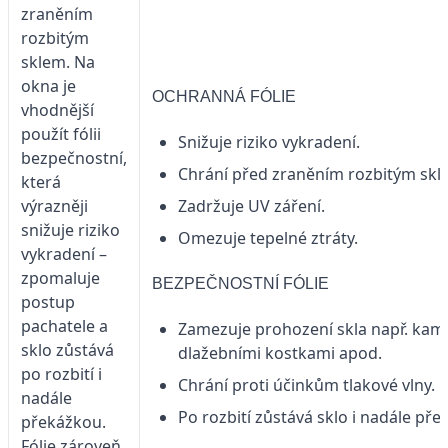
zraněním
rozbitým
sklem. Na
okna je
OCHRANNÁ FÓLIE
vhodnější
použít fólii
Snižuje riziko vykradení.
bezpečnostní,
Chrání před zraněním rozbitým skl
která
výrazněji
Zadržuje UV záření.
snižuje riziko
Omezuje tepelné ztráty.
vykradení –
zpomaluje
BEZPEČNOSTNÍ FÓLIE
postup
pachatele a
Zamezuje prohození skla např. kam
sklo zůstává
dlažebními kostkami apod.
po rozbití i
Chrání proti účinkům tlakové vlny.
nadále
Po rozbití zůstává sklo i nadále pře
překážkou.
Fólie zároveň