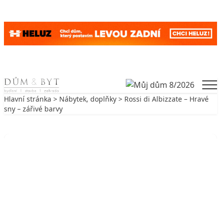
Skip to content
Men
Hlavní stránka
>
Nábytek, doplňky
> Rossi di Albizzate – Hravé
sny – zářivé barvy
Zpět na Nábytek, doplňky
NÁBYTEK, DOPLŇKY
Rossi di Albizzate – Hravé sny –
zářivé barvy
19. 1. 2004
3 min. čtení