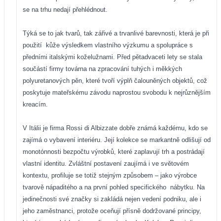
se na trhu nedají přehlédnout.
Týká se to jak tvarů, tak zářivé a trvanlivé barevnosti, která je při
použití
kůže výsledkem vlastního výzkumu a spolupráce s
předními italskými koželužnami. Před pětadvaceti lety se stala
součástí firmy továrna na zpracování tuhých i měkkých
polyuretanových pěn, které tvoří výplň čalouněných objektů, což
poskytuje mateřskému závodu naprostou svobodu k nejrůznějším
kreacím.
V Itálii je firma Rossi di Albizzate dobře známá každému, kdo se
zajímá o vybavení interiéru. Její kolekce se markantně odlišují od
monotónnosti bezpočtu výrobků, které zaplavují trh a postrádají
vlastní identitu. Zvláštní postavení zaujímá i ve světovém
kontextu, profiluje se totiž stejným způsobem – jako výrobce
tvarově nápaditého a na první pohled specifického
nábytku. Na
jedinečnosti své značky si zakládá nejen vedení podniku, ale i
jeho zaměstnanci, protože oceňují přísně dodržované principy,