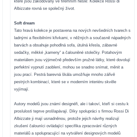
které jsou zakódovány ve firemním hesle: Kolekce Rossi di
Albizzate rovná se společný život.
Soft dream
Tato hravá kolekce je postavena na nových nevšedních tvarech s
ladnými a flexibilními křivkami, v něžných a současně nápadných
barvách a obsahuje pohodlná sofa, útulná křesla, zábavné
sedačky, měkké „kameny“ a čalouněné stolečky. Potahovým
materiálem jsou výjimečně především pružné látky, které dovolují
perfektní vypnutí zaoblení, mohou se snadno snímat, měnit a
jsou prací. Pestrá barevná škála umožňuje mnoho zářivě
pestrých kombinací, které se v moderním interiéru skvěle
vyjímají.
Autory modelů jsou známí designéři, ale i takoví, kteří si cestu k
proslulosti teprve prošlapávají. Díky spolupráci s firmou Rossi Di
Albizzate ji mají usnadněnou, protože jejich návrhy realizují
zkušení čalouníci ovládající specifika zpracování různých
materiálů a spolupracující na vytváření designových modelů