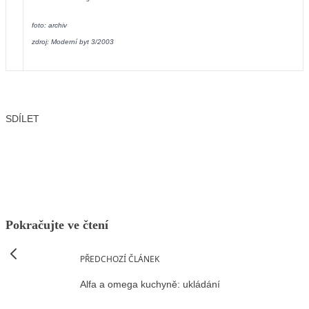
foto: archiv
zdroj: Moderní byt 3/2003
SDÍLET
Facebook
X
LinkedIn
Email
Pokračujte ve čtení
PŘEDCHOZÍ ČLÁNEK
Alfa a omega kuchyně: ukládání