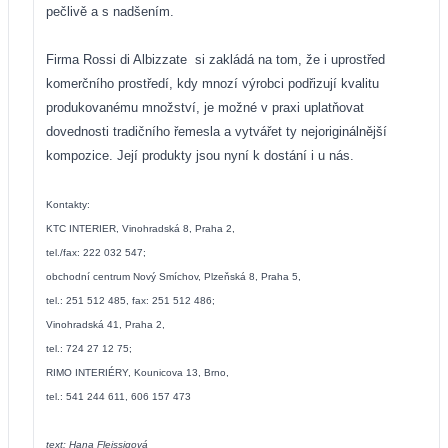
pečlivě a s nadšením.
Firma Rossi di Albizzate
si zakládá na tom, že i uprostřed
komerčního prostředí, kdy mnozí výrobci podřizují kvalitu
produkovanému množství, je možné v praxi uplatňovat
dovednosti tradičního řemesla a vytvářet ty nejoriginálnější
kompozice. Její produkty jsou nyní k dostání i u nás.
Kontakty:
KTC INTERIER, Vinohradská 8, Praha 2,
tel./fax: 222 032 547;
obchodní centrum Nový Smíchov, Plzeňská 8, Praha 5,
tel.: 251 512 485, fax: 251 512 486;
Vinohradská 41, Praha 2,
tel.: 724 27 12 75;
RIMO INTERIÉRY, Kounicova 13, Brno,
tel.: 541 244 611, 606 157 473
text: Hana Fleissigová