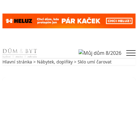
Skip to content
Men
Hlavní stránka
>
Nábytek, doplňky
> Sklo umí čarovat
Zpět na Nábytek, doplňky
NÁBYTEK, DOPLŇKY
Sklo umí čarovat
24. 11. 2003
5 min. čtení