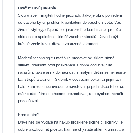
Ukaž mi svůj skleník…
Sklo o svém majiteli hodně prozradí. Jako je okno pohledem
do vašeho bytu, je skleník pohledem do vašeho života. Váš
životní styl vyjadřuje už to, jaké zvolíte kombinace, protože
sklo snese společnost téměř všech materiálů. Dovede být
krásné vedle kovu, dřeva i zasazené v kameni.
Moderní technologie umožňuje pracovat se sklem různě
silným, odolným proti poškrábání a dobře odolávajícím
nárazům, takže ani v domácnosti s malými dětmi se nemusíte
bát střepů a zranění. Skleník v obývacím pokoji či přijímací
hale, kam většinou uvedeme návštěvu, je přehlídkou toho, co
máme rádi, čím se chceme prezentovat, a to bychom neměli
podceňovat.
Kam s ním?
Dříve než se vydáte na nákup prosklené skříně či skříňky, je
dobré prozkoumat prostor, kam se chystáte skleník umístit, a