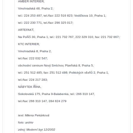
AMBER INTERIÉR,
Vinohradská 48, Praha 2,
tel.: 224 253 487, tel./fax: 222 516 823; Vodičkova 10, Praha 1,
tel.: 222 230 771, tel./fax: 296 325 017;
ARTEFAKT,
Na Poříčí 30, Praha 1, tel.: 221 732 767, 222 329 310, fax: 221 732 667;
KTC INTERIER,
Vinohradská 8, Praha 2,
tel./fax: 222 032 547;
obchodní centrum Nový Smíchov, Plzeňská 8, Praha 5,
tel.: 251 512 485, fax: 251 512 486; Politických vězňů 2, Praha 1,
tel./fax: 224 217 283;
NÁBYTEK ŘÍHA,
Sokolovská 175, Praha 9-Balabenka, tel.: 266 310 147,
tel./fax: 266 310 147, 284 824 279
text: Milena Pekárková
foto: archiv
zdroj: Moderní byt 12/2002