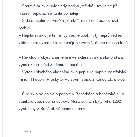
– Starověká skla byla vždy sodná „měkká“, tavila se při
nižších teplotách a tuhla pomaleji
– Sklo draselné je tvrdé a „krátké“, musí se zpracovávat
rychleji
– Nejstarší sklo je téměř výhradně opakní, tj. neprůhledné,
většinou tmavomodré, vzácněji tyrkysové, černé nebo zelené
– Revoluční objev znamenala ve sklářství sklářská píšťala,
vynalezená
před změnou letopočtu
– Výrobu plochého okenního skla popisuje poprvé vestfálský
mnich Theophil Presbyter ve svém spise z konce 11. století n.
l.
– Čiré sklo se objevilo poprvé v Benátkách a benátské sklo
vznikalo většinou na ostrově Murano, kam byly roku 1292
vysídleny z Benátek všechny sklárny
Kontakty: