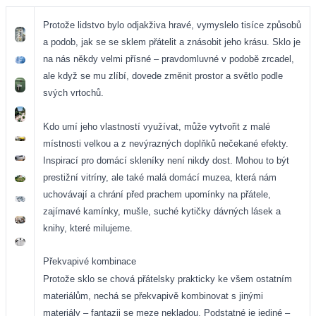
Protože lidstvo bylo odjakživa hravé, vymyslelo tisíce způsobů
a podob, jak se se sklem přátelit a znásobit jeho krásu. Sklo je
na nás někdy velmi přísné – pravdomluvné v podobě zrcadel,
ale když se mu zlíbí, dovede změnit prostor a světlo podle
svých vrtochů.
Kdo umí jeho vlastností využívat, může vytvořit z malé
místnosti velkou a z nevýrazných doplňků nečekané efekty.
Inspirací pro domácí skleníky není nikdy dost. Mohou to být
prestižní vitríny, ale také malá domácí muzea, která nám
uchovávají a chrání před prachem upomínky na přátele,
zajímavé kamínky, mušle, suché kytičky dávných lásek a
knihy, které milujeme.
Překvapivé kombinace
Protože sklo se chová přátelsky prakticky ke všem ostatním
materiálům, nechá se překvapivě kombinovat s jinými
materiály – fantazii se meze nekladou. Podstatné je jediné –