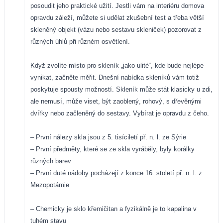
posoudit jeho praktické užití. Jestli vám na interiéru domova
opravdu záleží, můžete si udělat zkušební test a třeba větší
skleněný objekt (vázu nebo sestavu skleniček) pozorovat z
různých úhlů při různém osvětlení.
Když zvolíte místo pro skleník „jako ulité“, kde bude nejlépe
vynikat, začněte měřit. Dnešní nabídka skleníků vám totiž
poskytuje spousty možností. Skleník může stát klasicky u zdi,
ale nemusí, může viset, být zaoblený, rohový, s dřevěnými
dvířky nebo začleněný do sestavy. Vybírat je opravdu z čeho.
– První nálezy skla jsou z 5. tisíciletí př. n. l. ze Sýrie
– První předměty, které se ze skla vyráběly, byly korálky
různých barev
– První duté nádoby pocházejí z konce 16. století př. n. l. z
Mezopotámie
– Chemicky je sklo křemičitan a fyzikálně je to kapalina v
tuhém stavu