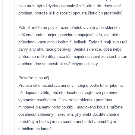
sklo musí být vždycky dokonale čisté, ale s tím dnes není
problém, protože je k dispozici spousta čisticích prostředků.
Pak už můžeme povolit uzdu představivosti a do skleníku
můžeme umístit nejen porcelán a nápojové sklo, ale také
průsvitnou vázu plnou květin či bylinek. Tady už hrají svou roli
barvy a ty sklu také prospívají. Jediná sklenice, dóza nebo
amfora se může díky zrcadlům najednou zjevit ze všech stran
a během dne se obestírat světelnými odlesky.
Posviťte si na něj
Protože sklo nezůstává ani chvíli stejné podle toho, jaké na
něj dopadá světlo, můžete dosáhnout zajímavé proměny
vybraným osvětlením. Jinak se ve skleníku promítnou
mihotavé plameny hořícího krbu, magického kouzla můžete
dosáhnout skleněným svícnem, jiný efekt docílíte vhodně
umístěným bodovým osvícením anebo třeba proutěným
stínidlem na lampě.