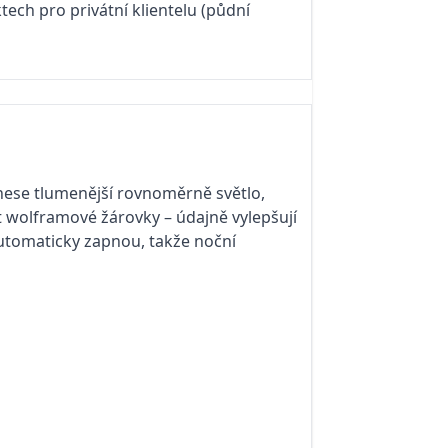
tech pro privátní klientelu (půdní
 snese tlumenější rovnoměrně světlo,
t wolframové žárovky – údajně vylepšují
automaticky zapnou, takže noční