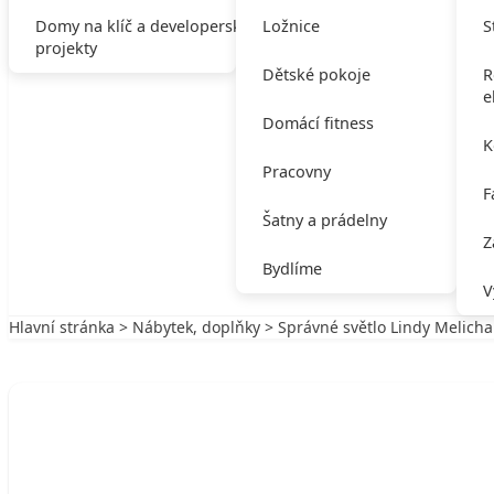
Domy na klíč a developerské
Ložnice
S
projekty
Dětské pokoje
R
e
Domácí fitness
K
Pracovny
F
Šatny a prádelny
Z
Bydlíme
V
Hlavní stránka
>
Nábytek, doplňky
> Správné světlo Lindy Melicha
Zpět na Nábytek, doplňky
NÁBYTEK, DOPLŇKY
Správné světlo Lindy Melicharové