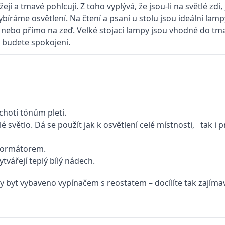
ejí a tmavé pohlcují. Z toho vyplývá, že jsou-li na světlé zdi
 vybíráme osvětlení. Na čtení a psaní u stolu jsou ideální 
lu nebo přímo na zeď. Velké stojací lampy jsou vhodné do tm
e, budete spokojeni.
chotí tónům pleti.
 světlo. Dá se použít jak k osvětlení celé místnosti, tak i 
sformátorem.
ytvářejí teplý bílý nádech.
 by byt vybaveno vypínačem s reostatem – docílíte tak zajím