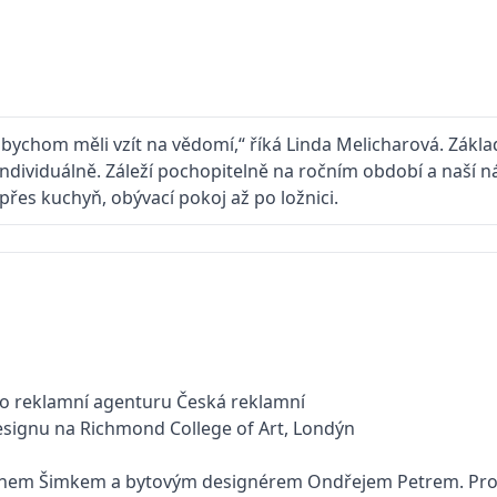
kt bychom měli vzít na vědomí,“ říká Linda Melicharová. Zák
dividuálně. Záleží pochopitelně na ročním období a naší nála
přes kuchyň, obývací pokoj až po ložnici.
ro reklamní agenturu Česká reklamní
signu na Richmond College of Art, Londýn
inem Šimkem a bytovým designérem Ondřejem Petrem. Proje