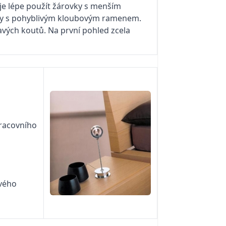
, je lépe použít žárovky s menším
lampy s pohyblivým kloubovým ramenem.
avých koutů. Na první pohled zcela
pracovního
avého