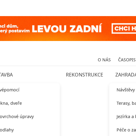
O NÁS
ČASOPIS
TAVBA
REKONSTRUKCE
ZAHRAD
vépomocí
Návštěvy
kna, dveře
Terasy, b
ovrchové úpravy
Jezírka a
odlahy
Péče o z