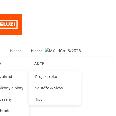
Vyhledávání
A
AKCE
 zahrad
Projekt roku
alkony a ploty
Soutěže & Slevy
 bazény
Tipy
ahradu