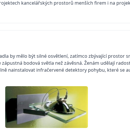
 projektech kancelářských prostorů menších firem i na projek
cadla by mělo být silné osvětlení, zatímco zbývající prostor
íše zápustná bodová světla než závěsná. Ženám udělají rados
elně nainstalovat infračervené detektory pohybu, které se 