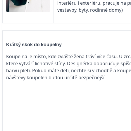
interiéru i exteriéru, pracuje na
vestavby, byty, rodinné domy)
Krátký skok do koupelny
Koupelna je místo, kde zvláště žena tráví více času. U zr
které vytváří lichotivé stíny. Designérka doporučuje sp
barvu pleti. Pokud máte děti, nechte si v chodbě a koup
návštěvy koupelen budou určitě bezpečnější.