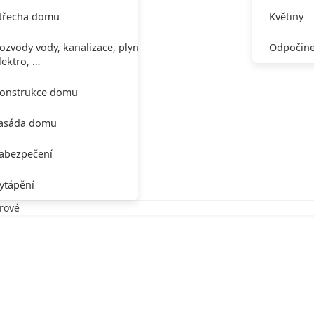
třecha domu
Květiny
ozvody vody, kanalizace, plynu,
Odpočine
lektro, …
onstrukce domu
asáda domu
abezpečení
ytápění
rové