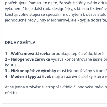
potřebujete. Pamatujte na to, že světlé stěny světlo odráž
výkonem,“ to je další rada designérky, s kterou fiktivně
Existují volně stojící se speciálním úchytem k desce sto
jednoduché rady Lindy Melicharové, ale když je dodržít
DRUHY SVĚTLA
1 – Wolframová žárovka
produkuje teplé světlo, které li
2 – Halogenová žárovka
vydává koncentrované jasně bílé
koutu.
3 – Nízkonapěťové výrobky
musí být používány s tran
4 – Moderní typy zářivek
mají tři barevné složky, které v
Ať se jedná o závěsné, stropní svítidlo či bodovky, mělo
efektu.