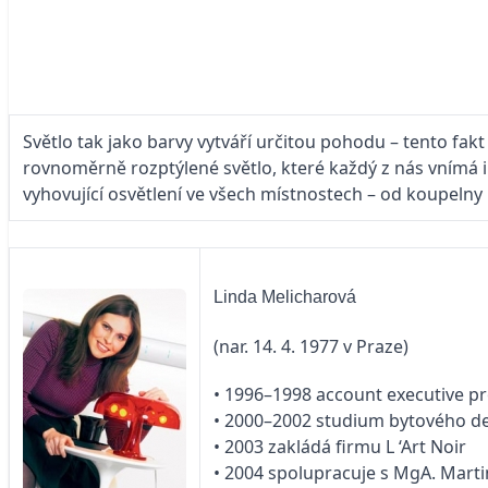
Světlo tak jako barvy vytváří určitou pohodu – tento fa
rovnoměrně rozptýlené světlo, které každý z nás vnímá in
vyhovující osvětlení ve všech místnostech – od koupelny 
Linda Melicharová
(nar. 14. 4. 1977 v Praze)
• 1996–1998 account executive p
• 2000–2002 studium bytového de
• 2003 zakládá firmu L ‘Art Noir
• 2004 spolupracuje s MgA. Mart