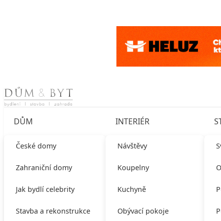
Skip to content
DŮM
INTERIÉR
S
České domy
Návštěvy
S
Zahraniční domy
Koupelny
O
Jak bydlí celebrity
Kuchyně
P
Stavba a rekonstrukce
Obývací pokoje
P