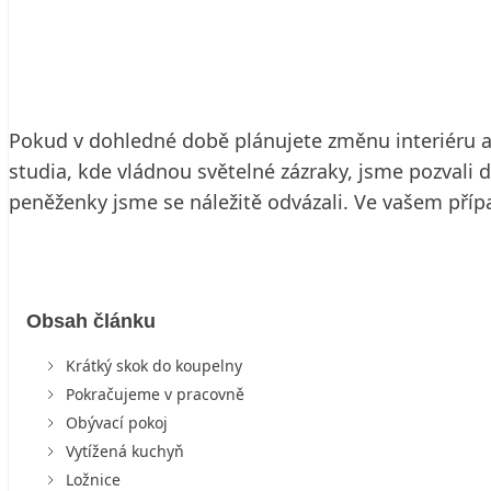
22. 6. 2006
6 min. čtení
Pokud v dohledné době plánujete změnu interiéru a n
studia, kde vládnou světelné zázraky, jsme pozval
peněženky jsme se náležitě odvázali. Ve vašem případ
Obsah článku
Krátký skok do koupelny
Pokračujeme v pracovně
Obývací pokoj
Vytížená kuchyň
Ložnice