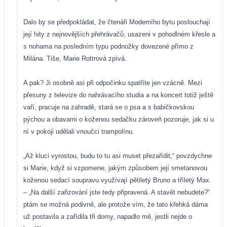
Dalo by se předpokládat, že čtenáři Moderního bytu poslouchají
její hity z nejnovějších přehrávačů, usazeni v pohodlném křesle a
s nohama na posledním typu podnožky dovezené přímo z
Milána. Tiše, Marie Rottrová zpívá.
A pak? Ji osobně asi při odpočinku spatříte jen vzácně. Mezi
přesuny z televize do nahrávacího studia a na koncert totiž ještě
vaří, pracuje na zahradě, stará se o psa a s babičkovskou
pýchou a obavami
o koženou sedačku zároveň
pozoruje, jak si u
ní v pokoji udělali vnoučci trampolínu.
„Až kluci vyrostou, budu to tu asi muset přezařídit,“ povzdychne
si Marie, když si vzpomene, jakým způsobem její smetanovou
koženou sedací soupravu využívají pětiletý Bruno a tříletý Max.
– „Na další zařizování jste tedy připravená. A stavět nebudete?“
ptám se možná podivně, ale protože vím, že tato křehká dáma
už postavila a zařídila tři domy, napadlo mě, jestli nejde o