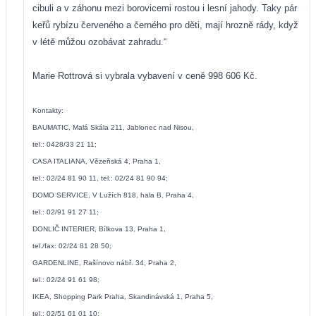
cibuli a v záhonu mezi borovicemi rostou i lesní jahody. Taky pár
keřů rybízu červeného a černého pro děti, mají hrozně rády, když
v létě můžou ozobávat zahradu.“
Marie Rottrová si vybrala vybavení v ceně 998 606 Kč.
Kontakty:
BAUMATIC, Malá Skála 211, Jablonec nad Nisou,
tel.: 0428/33 21 11;
CASA ITALIANA, Vězeňská 4, Praha 1,
tel.: 02/24 81 90 11, tel.: 02/24 81 90 94;
DOMO SERVICE, V Lužích 818, hala B, Praha 4,
tel.: 02/91 91 27 11;
DONLIČ INTERIER, Bílkova 13, Praha 1,
tel./fax: 02/24 81 28 50;
GARDENLINE, Rašínovo nábř. 34, Praha 2,
tel.: 02/24 91 61 98;
IKEA, Shopping Park Praha, Skandinávská 1, Praha 5,
tel.: 02/51 61 01 10;