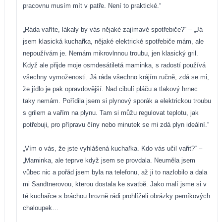
pracovnu musím mít v patře. Není to praktické.“
„Ráda vaříte, lákaly by vás nějaké zajímavé spotřebiče?“ – „Já
jsem klasická kuchařka, nějaké elektrické spotřebiče mám, ale
nepoužívám je. Nemám mikrovlnnou troubu, jen klasický gril.
Když ale přijde moje osmdesátiletá maminka, s radostí používá
všechny vymoženosti. Já ráda všechno krájím ručně, zdá se mi,
že jídlo je pak opravdovější. Nad cibulí pláču a tlakový hrnec
taky nemám. Pořídila jsem si plynový sporák a elektrickou troubu
s grilem a vařím na plynu. Tam si můžu regulovat teplotu, jak
potřebuji, pro přípravu číny nebo minutek se mi zdá plyn ideální.“
„Vím o vás, že jste vyhlášená kuchařka. Kdo vás učil vařit?“ –
„Maminka, ale teprve když jsem se provdala. Neuměla jsem
vůbec nic a pořád jsem byla na telefonu, až ji to nazlobilo a dala
mi Sandtnerovou, kterou dostala ke svatbě. Jako malí jsme si v
té kuchařce s bráchou hrozně rádi prohlíželi obrázky perníkových
chaloupek…