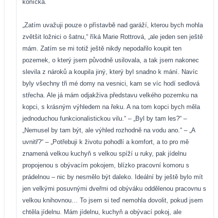
koníčka.
„Zatím uvažuji pouze o přístavbě nad garáží, kterou bych mohla
zvětšit ložnici o šatnu,“ říká Marie Rottrová, „ale jeden sen ještě
mám. Zatím se mi totiž ještě nikdy nepodařilo koupit ten
pozemek, o který jsem původně usilovala, a tak jsem nakonec
slevila z nároků a koupila jiný, který byl snadno k mání. Navíc
byly všechny tři mé domy na vesnici, kam se víc hodí sedlová
střecha. Ale já mám odjakživa představu velkého pozemku na
kopci, s krásným výhledem na řeku. A na tom kopci bych měla
jednoduchou funkcionalistickou vilu.“ – „Byl by tam les?“ –
„Nemusel by tam být, ale výhled rozhodně na vodu ano.“ – „A
uvnitř?“ – „Potřebuji k životu pohodlí a komfort, a to pro mě
znamená velkou kuchyň s velkou spíží u ruky, pak jídelnu
propojenou s obývacím pokojem, blízko pracovní komoru s
prádelnou – nic by nesmělo být daleko. Ideální by ještě bylo mít
jen velkými posuvnými dveřmi od obýváku oddělenou pracovnu s
velkou knihovnou… To jsem si teď nemohla dovolit, pokud jsem
chtěla jídelnu. Mám jídelnu, kuchyň a obývací pokoj, ale