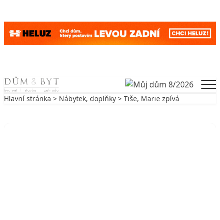
Skip to content
Men
Hlavní stránka
>
Nábytek, doplňky
> Tiše, Marie zpívá
Zpět na Nábytek, doplňky
NÁBYTEK, DOPLŇKY
Tiše, Marie zpívá
13. 9. 2003
7 min. čtení