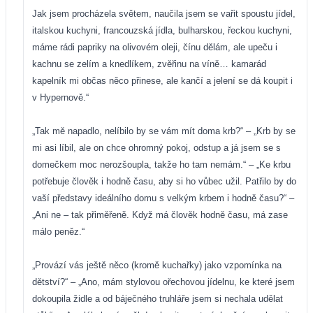
Jak jsem procházela světem, naučila jsem se vařit spoustu jídel,
italskou kuchyni, francouzská jídla, bulharskou, řeckou kuchyni,
máme rádi papriky na olivovém oleji, čínu dělám, ale upeču i
kachnu se zelím a knedlíkem, zvěřinu na víně… kamarád
kapelník mi občas něco přinese, ale kančí a jelení se dá koupit i
v Hypernově.“
„Tak mě napadlo, nelíbilo by se vám mít doma krb?“ – „Krb by se
mi asi líbil, ale on chce ohromný pokoj, odstup a já jsem se s
domečkem moc nerozšoupla, takže ho tam nemám.“ – „Ke krbu
potřebuje člověk i hodně času, aby si ho vůbec užil. Patřilo by do
vaší představy ideálního domu s velkým krbem i hodně času?“ –
„Ani ne – tak přiměřeně. Když má člověk hodně času, má zase
málo peněz.“
„Provází vás ještě něco (kromě kuchařky) jako vzpomínka na
dětství?“ – „Ano, mám stylovou ořechovou jídelnu, ke které jsem
dokoupila židle a od báječného truhláře jsem si nechala udělat