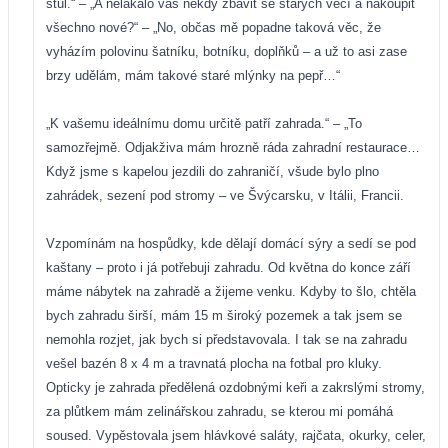
stůl.“ – „A nelákalo vás někdy zbavit se starých věcí a nakoupit
všechno nové?“ – „No, občas mě popadne taková věc, že
vyházím polovinu šatníku, botníku, doplňků – a už to asi zase
brzy udělám, mám takové staré mlýnky na pepř…“
„K vašemu ideálnímu domu určitě patří zahrada.“ – „To
samozřejmě. Odjakživa mám hrozně ráda zahradní restaurace…
Když jsme s kapelou jezdili do zahraničí, všude bylo plno
zahrádek, sezení pod stromy – ve Švýcarsku, v Itálii, Francii.
Vzpomínám na hospůdky, kde dělají domácí sýry a sedí se pod
kaštany – proto i já potřebuji
zahradu. Od května do konce září
máme nábytek na zahradě a žijeme venku. Kdyby to šlo, chtěla
bych zahradu širší, mám 15 m široký pozemek a tak jsem se
nemohla rozjet, jak bych si představovala. I tak se na zahradu
vešel bazén 8 x 4 m
a travnatá plocha na fotbal pro kluky.
Opticky je zahrada předělená ozdobnými keři a zakrslými stromy,
za plůtkem mám zelinářskou zahradu, se kterou mi pomáhá
soused. Vypěstovala jsem hlávkové saláty, rajčata, okurky, celer,