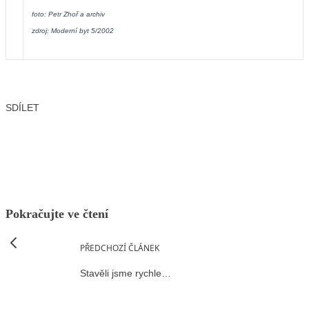
foto: Petr Zhoř a archiv
zdroj: Moderní byt 5/2002
SDÍLET
Facebook
X
LinkedIn
Email
Pokračujte ve čtení
PŘEDCHOZÍ ČLÁNEK
Stavěli jsme rychle…