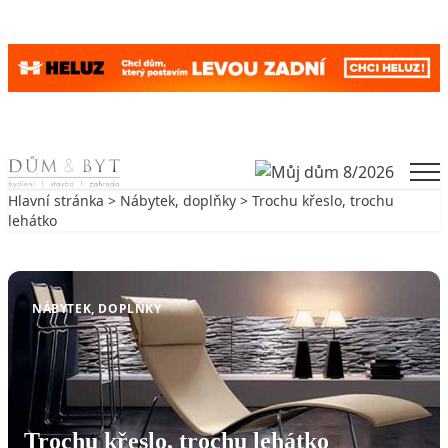
Skip to content
Men
Hlavní stránka
>
Nábytek, doplňky
> Trochu křeslo, trochu
lehátko
Zpět na Nábytek, doplňky
NÁBYTEK, DOPLŇKY
Trochu křeslo, trochu lehátko