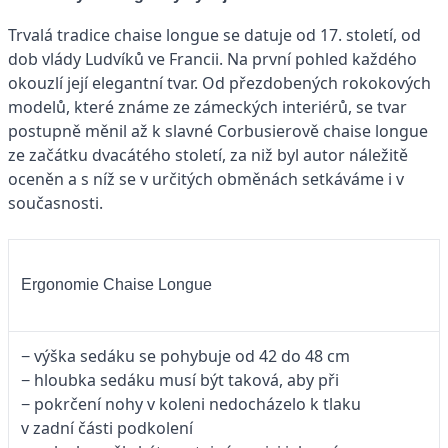
Trvalá tradice chaise longue se datuje od 17. století, od
dob vlády Ludvíků ve Francii. Na první pohled každého
okouzlí její elegantní tvar. Od přezdobených rokokových
modelů, které známe ze zámeckých interiérů, se tvar
postupně měnil až k slavné Corbusierově chaise longue
ze začátku dvacátého století, za niž byl autor náležitě
oceněn a s níž se v určitých obměnách setkáváme i v
současnosti.
Ergonomie Chaise Longue
− výška sedáku se pohybuje od 42 do 48 cm
− hloubka sedáku musí být taková, aby při
− pokrčení nohy v koleni nedocházelo k tlaku
v zadní části podkolení