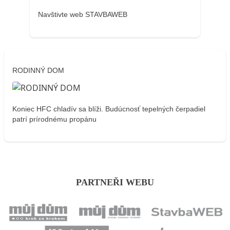
Navštivte web STAVBAWEB
RODINNÝ DOM
Koniec HFC chladív sa blíži. Budúcnosť tepelných čerpadiel
patrí prírodnému propánu
PARTNEŘI WEBU