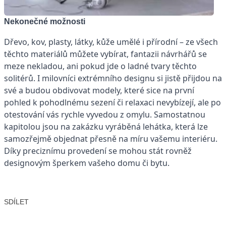
Nekonečné možnosti
Dřevo, kov, plasty, látky, kůže umělé i přírodní – ze všech
těchto materiálů můžete vybírat, fantazii návrhářů se
meze nekladou, ani pokud jde o ladné tvary těchto
solitérů. I milovníci extrémního designu si jistě přijdou na
své a budou obdivovat modely, které sice na první
pohled k pohodlnému sezení či relaxaci nevybízejí, ale po
otestování vás rychle vyvedou z omylu. Samostatnou
kapitolou jsou na zakázku vyráběná lehátka, která lze
samozřejmě objednat přesně na míru vašemu interiéru.
Díky preciznímu provedení se mohou stát rovněž
designovým šperkem vašeho domu či bytu.
SDÍLET
Facebook
X
LinkedIn
Email