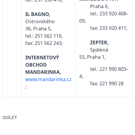
Praha 6,
tel.: 233 920 408–
IL BAGNO,
09,
Ostrovského
fax: 233 920 411;
36, Praha 5,
tel.: 251 562 116,
ZEPTER,
fax: 251 562 243;
Spálená
55, Praha 1,
INTERNETOVÝ
OBCHOD
tel.: 221 990 803–
MANDARINKA,
4,
www.mandarinka.cz
fax: 221 990 28
;
SDÍLET
Facebook
X
LinkedIn
Email