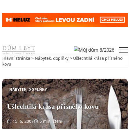
Skip to content
Men
Hlavní stránka
>
Nábytek, doplňky
> Ušlechtilá krása přísného
kovu
Zpět na Nábytek, doplňky
NÁBYTEK, DOPLŇKY
Ušlechtilá krása přísného kovu
15. 6. 2007
5 min. čtení