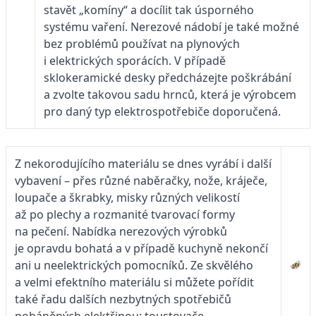
stavět „komíny“ a docílit tak úsporného
systému vaření. Nerezové nádobí je také možné
bez problémů používat na plynových
i elektrických sporácích. V případě
sklokeramické desky předcházejte poškrábání
a zvolte takovou sadu hrnců, která je výrobcem
pro daný typ elektrospotřebiče doporučená.
Z nekorodujícího materiálu se dnes vyrábí i další
vybavení – přes různé naběračky, nože, kráječe,
loupače a škrabky, misky různých velikostí
až po plechy a rozmanité tvarovací formy
na pečení. Nabídka nerezových výrobků
je opravdu bohatá a v případě kuchyně nekončí
ani u neelektrických pomocníků. Ze skvělého
a velmi efektního materiálu si můžete pořídit
také řadu dalších nezbytných spotřebičů
poháněných elektřinou: toustovače,