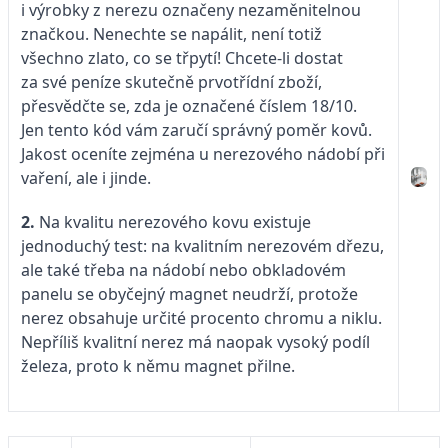
i výrobky z nerezu označeny nezaměnitelnou
značkou. Nenechte se napálit, není totiž
všechno zlato, co se třpytí! Chcete-li dostat
za své peníze skutečně prvotřídní zboží,
přesvědčte se, zda je označené číslem 18/10.
Jen tento kód vám zaručí správný poměr kovů.
Jakost oceníte zejména u nerezového nádobí při
vaření, ale i jinde.
2.
Na kvalitu nerezového kovu existuje
jednoduchý test: na kvalitním nerezovém dřezu,
ale také třeba na nádobí nebo obkladovém
panelu se obyčejný magnet neudrží, protože
nerez obsahuje určité procento chromu a niklu.
Nepříliš kvalitní nerez má naopak vysoký podíl
železa, proto k němu magnet přilne.