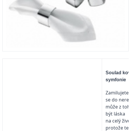
Soulad ko
symfonie
Zamilujete-l
se do nerez
může z toh
být láska
na celý živo
protože te