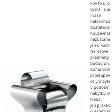
kov to urči
vydrží, a je-l
i vaše
náklonnost
dostatečně
houževnatá
nezůstane
jen u kuchy
Nerezové
předměty
budou u vá
doma voln
prostupova
celým byte
V podobě
nábytku n
třeba
jen praktic
či estetický