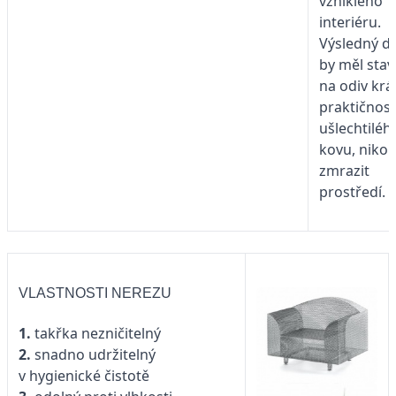
vzniklého
interiéru.
Výsledný d
by měl stav
na odiv krá
praktičnost
ušlechtiléh
kovu, nikoli
zmrazit
prostředí.
VLASTNOSTI NEREZU
1.
takřka nezničitelný
2.
snadno udržitelný
v hygienické čistotě