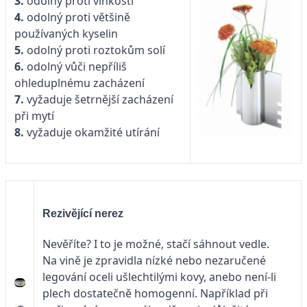
3.
odolný proti vlhkosti
4.
odolný proti většině
používaných kyselin
5.
odolný proti roztokům solí
6.
odolný vůči nepříliš
ohleduplnému zacházení
7.
vyžaduje šetrnější zacházení
při mytí
8.
vyžaduje okamžité utírání
Rezivějící nerez
Nevěříte? I to je možné, stačí sáhnout vedle.
Na vině je zpravidla nízké nebo nezaručené
legování oceli ušlechtilými kovy, anebo není-li
plech dostatečně homogenní. Například při