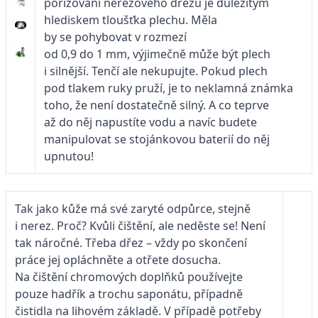
pořizování nerezového dřezu je důležitým
hlediskem tloušťka plechu. Měla
by se pohybovat v rozmezí
od 0,9 do 1 mm, výjimečně může být plech
i silnější. Tenčí ale nekupujte. Pokud plech
pod tlakem ruky pruží, je to neklamná známka
toho, že není dostatečně silný. A co teprve
až do něj napustíte vodu a navíc budete
manipulovat se stojánkovou baterií do něj
upnutou!
Tak jako kůže má své zaryté odpůrce, stejně
i nerez. Proč? Kvůli čištění, ale neděste se! Není
tak náročné. Třeba dřez – vždy po skončení
práce jej opláchněte a otřete dosucha.
Na čištění chromových doplňků používejte
pouze hadřík a trochu saponátu, případně
čistidla na lihovém základě. V případě potřeby