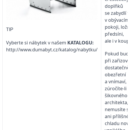
doplňků
se zabydlí 
v obývacím
pokoji, ložni
TIP
předsíni,
ale i v koup
Vyberte si nábytek v našem
KATALOGU:
http://www.dumabyt.cz/katalog/nabytku/
Pokud bud
při zařizov
dostatečně
obezřetní
a vnímaví, 
zúročíte-li 
šikovného
architekta,
nemusíte s
ani přílišn
chladu nov