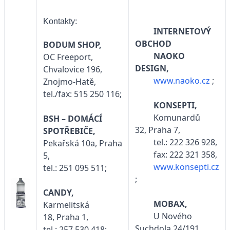
Kontakty:
INTERNETOVÝ
OBCHOD
BODUM SHOP,
NAOKO
OC Freeport,
DESIGN,
Chvalovice 196,
www.naoko.cz
;
Znojmo-Hatě,
tel./fax: 515 250 116;
KONSEPTI,
Komunardů
BSH – DOMÁCÍ
32, Praha 7,
SPOTŘEBIČE,
tel.: 222 326 928,
Pekařská 10a, Praha
fax: 222 321 358,
5,
www.konsepti.cz
tel.: 251 095 511;
;
CANDY,
MOBAX,
Karmelitská
U Nového
18, Praha 1,
Suchdola 24/191,
tel.: 257 530 418;