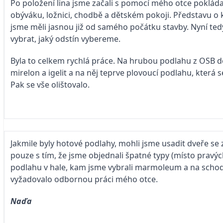
Po položení lina jsme začali s pomocí mého otce pokláda
obýváku, ložnici, chodbě a dětském pokoji. Představu o 
jsme měli jasnou již od samého počátku stavby. Nyní te
vybrat, jaký odstín vybereme.
Byla to celkem rychlá práce. Na hrubou podlahu z OSB des
mirelon a igelit a na něj teprve plovoucí podlahu, která 
Pak se vše olištovalo.
Jakmile byly hotové podlahy, mohli jsme usadit dveře se
pouze s tím, že jsme objednali špatné typy (místo prav
podlahu v hale, kam jsme vybrali marmoleum a na schodi
vyžadovalo odbornou práci mého otce.
Naďa