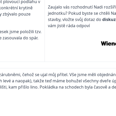
t plovoucí podlahu v
Zaujalo vás rozhodnutí Nadi rozší
konkrétní krytině
jednotku? Pokud byste se chtěli N
dy zbývalo pouze
stavby, vložte svůj dotaz do
diskuz
vám jistě ráda odpoví
ek jsme položili tzv.
se zasouvala do spár.
 zárubněmi, čehož se ujal můj přítel. Vše jsme měli objedná
ých levé a naopak), takže teď máme bohužel všechny dveře ú
šti, kam přišlo lino. Pokládka na schodech byla časově a 