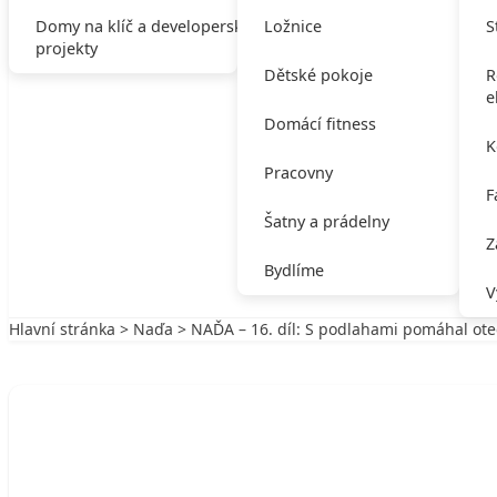
Domy na klíč a developerské
Ložnice
S
projekty
Dětské pokoje
R
e
Domácí fitness
K
Pracovny
F
Šatny a prádelny
Z
Bydlíme
V
Hlavní stránka
>
Naďa
> NAĎA – 16. díl: S podlahami pomáhal ote
Zpět na Naďa
NAĎA
NAĎA – 16. díl: S podlahami pomáhal o