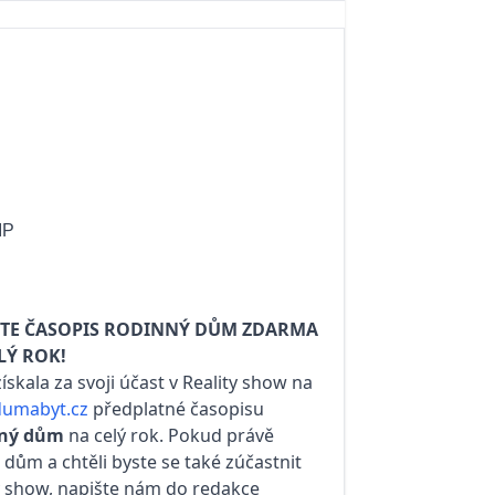
IP
JTE ČASOPIS RODINNÝ DŮM ZDARMA
LÝ ROK!
ískala za svoji účast v Reality show na
umabyt.cz
předplatné časopisu
ný dům
na celý rok. Pokud právě
e dům a chtěli byste se také zúčastnit
y show, napište nám do redakce