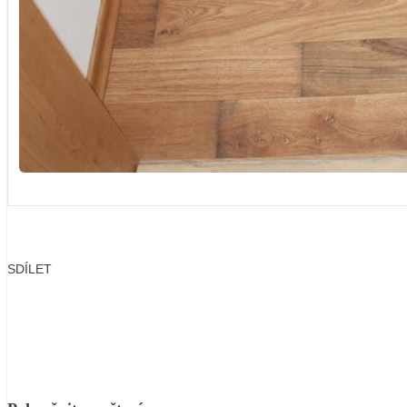
SDÍLET
Facebook
X
LinkedIn
Email