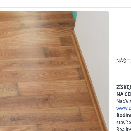
NÁŠ T
ZÍSKE
NA CE
Naďa z
www.d
Rodin
stavít
Realit