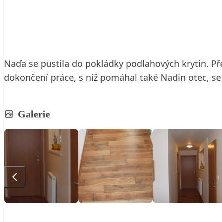
18. 10. 2009
2 min. čtení
Naďa se pustila do pokládky podlahových krytin. Př
dokončení práce, s níž pomáhal také Nadin otec, se s
Galerie