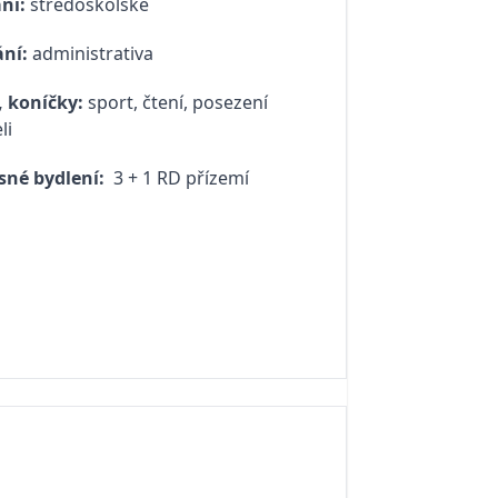
ní:
středoškolské
ní:
administrativa
 koníčky:
sport, čtení, posezení
li
sné bydlení:
3 + 1 RD přízemí