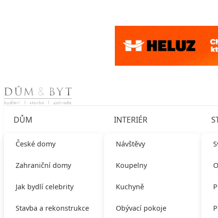
Skip to content
DŮM
INTERIÉR
S
České domy
Návštěvy
S
Zahraniční domy
Koupelny
O
Jak bydlí celebrity
Kuchyně
P
Stavba a rekonstrukce
Obývací pokoje
P