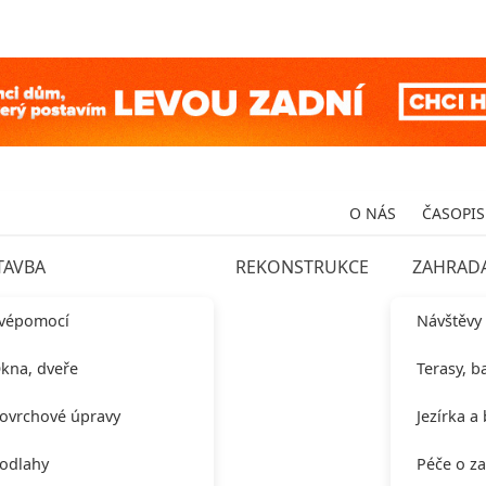
O NÁS
ČASOPIS
TAVBA
REKONSTRUKCE
ZAHRAD
vépomocí
Návštěvy
kna, dveře
Terasy, b
ovrchové úpravy
Jezírka a
odlahy
Péče o z