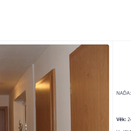
NAĎA
Věk:
2