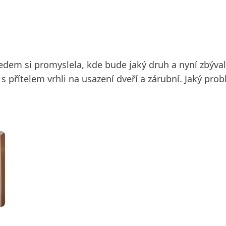
edem si promyslela, kde bude jaký druh a nyní zbýval
 přítelem vrhli na usazení dveří a zárubní. Jaký prob