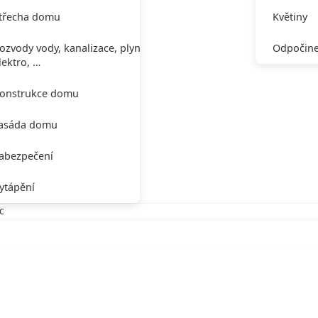
třecha domu
Květiny
ozvody vody, kanalizace, plynu,
Odpočine
lektro, …
onstrukce domu
asáda domu
abezpečení
ytápění
c
tec