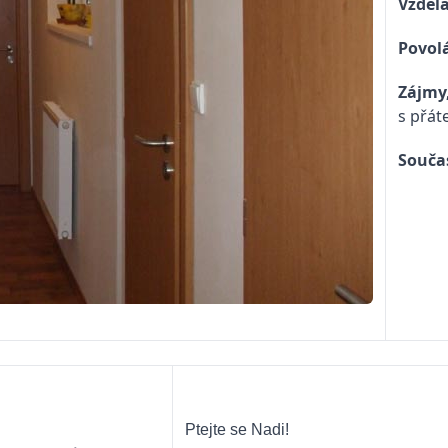
Vzdělá
Povolá
Zájmy,
s přáte
Souča
Ptejte se Nadi!