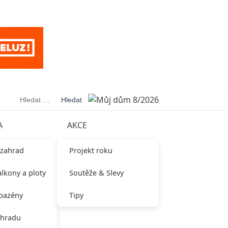
Vyhledávání
A
AKCE
 zahrad
Projekt roku
alkony a ploty
Soutěže & Slevy
 bazény
Tipy
ahradu