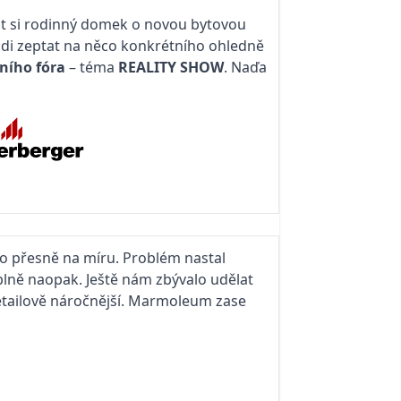
řit si rodinný domek o novou bytovou
adi zeptat na něco konkrétního ohledně
ního fóra
– téma
REALITY SHOW
. Naďa
no přesně na míru. Problém nastal
plně naopak. Ještě nám zbývalo udělat
detailově náročnější. Marmoleum zase